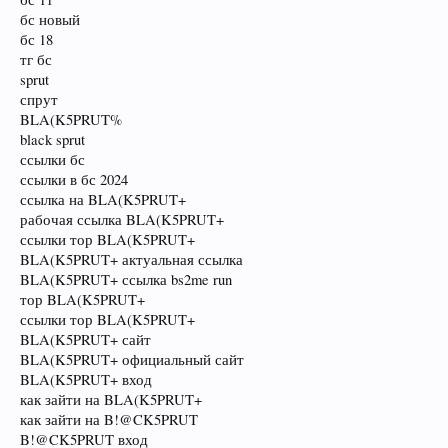
бс новый
бс 18
тг бс
sprut
спрут
BLA(K5PRUT%
black sprut
ссылки бс
ссылки в бс 2024
ссылка на BLA(K5PRUT+
рабочая ссылка BLA(K5PRUT+
ссылки тор BLA(K5PRUT+
BLA(K5PRUT+ актуальная ссылка
BLA(K5PRUT+ ссылка bs2me run
тор BLA(K5PRUT+
ссылки тор BLA(K5PRUT+
BLA(K5PRUT+ сайт
BLA(K5PRUT+ официальный сайт
BLA(K5PRUT+ вход
как зайти на BLA(K5PRUT+
как зайти на B!@CK5PRUT
B!@CK5PRUT вход