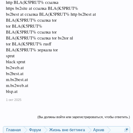
http BLA(K5PRUT% ссылка
https bs2site at ссылка BLA(K5PRUT%
bs2best at ссылка BLA(K5PRUT% http bs2best at
BLA(K5PRUT% ссылка tor
tor BLA(K5PRUT%
BLA(K5PRUT% ссылка tor
BLA(K5PRUT% ссылка tor bs2tor nl
tor BLA(K5PRUT% rusff
BLA(K5PRUT% зеркала tor
sprut
black sprut
bs2web.at
bs2best.at
m.bs2best.at
m.bs2web.at
blsp.at
1 окт 2025
(Вы должны войти или зарегистрироваться, чтобы ответить.)
Главная
Форум
Жизнь вне беттинга
Архив