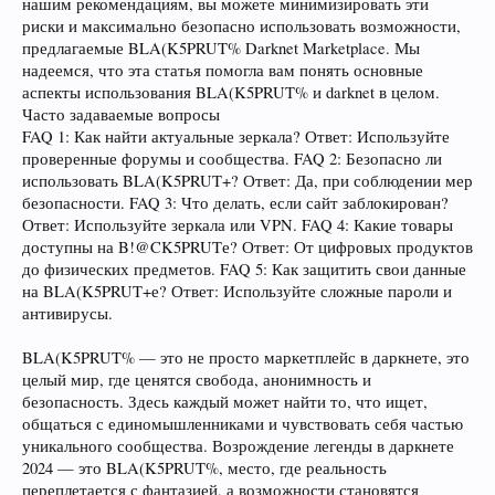
нашим рекомендациям, вы можете минимизировать эти
риски и максимально безопасно использовать возможности,
предлагаемые BLA(K5PRUT% Darknet Marketplace. Мы
надеемся, что эта статья помогла вам понять основные
аспекты использования BLA(K5PRUT% и darknet в целом.
Часто задаваемые вопросы
FAQ 1: Как найти актуальные зеркала? Ответ: Используйте
проверенные форумы и сообщества. FAQ 2: Безопасно ли
использовать BLA(K5PRUT+? Ответ: Да, при соблюдении мер
безопасности. FAQ 3: Что делать, если сайт заблокирован?
Ответ: Используйте зеркала или VPN. FAQ 4: Какие товары
доступны на B!@CK5PRUTе? Ответ: От цифровых продуктов
до физических предметов. FAQ 5: Как защитить свои данные
на BLA(K5PRUT+е? Ответ: Используйте сложные пароли и
антивирусы.
BLA(K5PRUT% — это не просто маркетплейс в даркнете, это
целый мир, где ценятся свобода, анонимность и
безопасность. Здесь каждый может найти то, что ищет,
общаться с единомышленниками и чувствовать себя частью
уникального сообщества. Возрождение легенды в даркнете
2024 — это BLA(K5PRUT%, место, где реальность
переплетается с фантазией, а возможности становятся