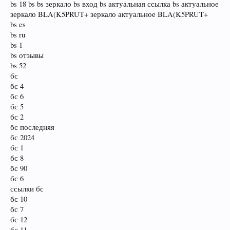
bs 18 bs bs зеркало bs вход bs актуальная ссылка bs актуальное
зеркало BLA(K5PRUT+ зеркало актуальное BLA(K5PRUT+
bs es
bs ru
bs 1
bs отзывы
bs 52
бс
бс 4
бс 6
бс 5
бс 2
бс последняя
бс 2024
бс 1
бс 8
бс 90
бс 6
ссылки бс
бс 10
бс 7
бс 12
бс 11