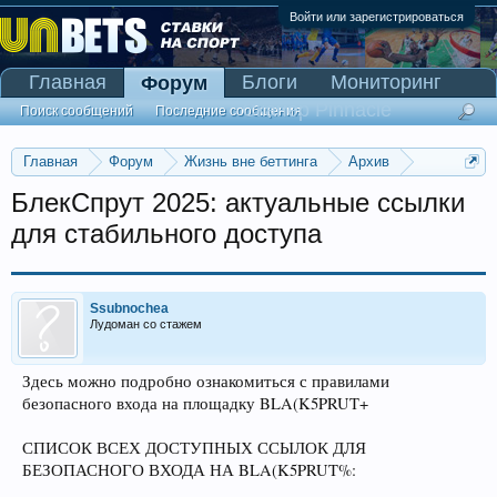
Войти или зарегистрироваться
Главная
Блоги
Мониторинг
Форум
Сканер Pinnacle
Поиск сообщений
Последние сообщения
Главная
Форум
Жизнь вне беттинга
Архив
Прогнозы на Олимпийские игры 2016
БлекСпрут 2025: актуальные ссылки
для стабильного доступа
Ssubnochea
Лудоман со стажем
Здесь можно подробно ознакомиться с правилами
безопасного входа на площадку BLA(K5PRUT+
СПИСОК ВСЕХ ДОСТУПНЫХ ССЫЛОК ДЛЯ
БЕЗОПАСНОГО ВХОДА НА BLA(K5PRUT%: