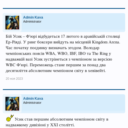
Admin Kava
Administrator
Бій Усик – Ф'юрі відбудеться 17 лютого в аравійській столиці
Ер-Ріяді. У ринг боксери вийдуть на місцевій Kingdom Arena.
Час початку поєдинку визначать згодом. Володар
чемпіонських поясів WBA, WBO, IBF, IBO та The Ring у
надважкій вазі Усик зустрінеться з чемпіоном за версією
WBC Ф'юрі. Переможець стане першим за понад два
десятиліття абсолютним чемпіоном світу в хевівейті.
20 ноя 2023
Admin Kava
Administrator
Усик став першим абсолютним чемпіоном світу в
надважкому дивізіоні у XXI столітті.