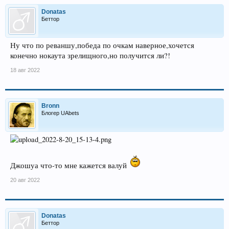
Donatas
Беттор
Ну что по реваншу,победа по очкам наверное,хочется
конечно нокаута зрелищного,но получится ли?!
18 авг 2022
Bronn
Блогер UAbets
Джошуа что-то мне кажется валуй
20 авг 2022
Donatas
Беттор