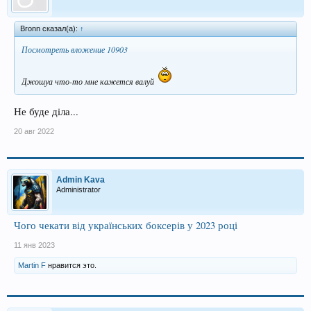
Bronn сказал(а):
↑
Посмотреть вложение 10903
Джошуа что-то мне кажется валуй
Не буде дiла...
20 авг 2022
Admin Kava
Administrator
Чого чекати від українських боксерів у 2023 році
11 янв 2023
Martin F
нравится это.