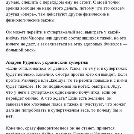
думаю, спешить с переходом ему не стоит. С моей точки
зрения вообще не надо этого делать, потому что это совсем
другая «опера», там действуют другие физические и
физиологические законы.
Он может перейти в супертяжелый вес, выиграть у какой-
нибудь там Чисоры или других состарившихся тяжей, но это
ничего не даст, а замахиваться на этих здоровых буйволов —
большой риск».
Андрей Руденко, украинский супертяж
«Если отталкиваться от данных Усика, то ему и в супертяжах
будет неплохо. Конечно, смотря против кого он выйдет. Если
против Уайлдера или Джошуа, то те ребята повыше и с ними
будет тяжелее. Но он подвижный на ногах, быстрый. Жду,
что у него в супертяжах однозначно получится, если он
перейдет сейчас. А что ждать? Если есть желание, он
завоевал все ключевые пояса в тяжах и чувствует, что может
дальше попробовать в супертяжелом весе, то почему бы и
нет.
Конечно, сразу фаворитом веса он не станет, придется
пройти не одного бойца, помимо Джошуа и Уайлдера, там