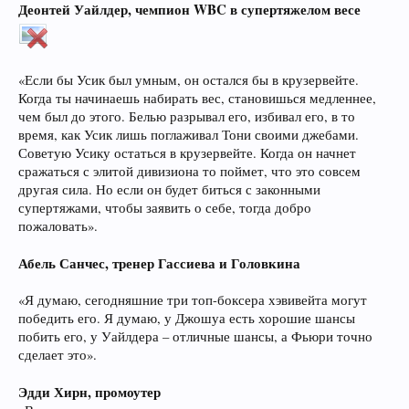
Деонтей Уайлдер, чемпион WBC в супертяжелом весе
«Если бы Усик был умным, он остался бы в крузервейте.
Когда ты начинаешь набирать вес, становишься медленнее,
чем был до этого. Белью разрывал его, избивал его, в то
время, как Усик лишь поглаживал Тони своими джебами.
Советую Усику остаться в крузервейте. Когда он начнет
сражаться с элитой дивизиона то поймет, что это совсем
другая сила. Но если он будет биться с законными
супертяжами, чтобы заявить о себе, тогда добро
пожаловать».
Абель Санчес, тренер Гассиева и Головкина
«Я думаю, сегодняшние три топ-боксера хэвивейта могут
победить его. Я думаю, у Джошуа есть хорошие шансы
побить его, у Уайлдера – отличные шансы, а Фьюри точно
сделает это».
Эдди Хирн, промоутер