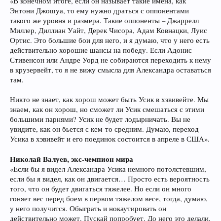
«В конечном итоге, если он называет такие имена, как
Энтони Джошуа, то ему нужно драться с оппонентами
такого же уровня и размера. Такие оппоненты – Джаррелл
Миллер, Диллиан Уайт, Дерек Чисора, Адам Ковнацки, Луис
Ортис. Это большие бои для него, и я думаю, что у него есть
действительно хорошие шансы на победу. Если Адонис
Стивенсон или Андре Уорд не собираются переходить к нему
в крузервейт, то я не вижу смысла для Александра оставаться
там.
Никто не знает, как хорош может быть Усик в хэвивейте. Мы
знаем, как он хорош, но сможет ли Усик смешаться с этими
большими парнями? Усик не будет лодырничать. Вы не
увидите, как он бьется с кем-то средним. Думаю, переход
Усика в хэвивейт и его поединок состоится в апреле в США».
Николай Валуев, экс-чемпион мира
«Если бы я видел Александра Усика немного потолстевшим,
если бы я видел, как он двигается… Просто есть вероятность
того, что он будет двигаться тяжелее. Но если он много
гоняет вес перед боем в первом тяжелом весе, тогда, думаю,
у него получится. Обыграть и нокаутировать он
действительно может. Пускай попробует. До него это делали.