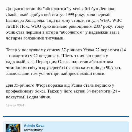
До цього останнім "абсолютом" у хевівейті був Леннокс
Льюїс, який здобув цей статус 1999 року, коли переміг
Евандера Холіфілда. Тоді на кону стояли титули WBA, WBC
та IBF. Пояс WBO було визнано рівноцінним 2007 року, тому
Усик став першим в історії "абсолютом" у надважкій вазі з
чотирма головними титулами.
Тепер у послужному списку 37-річного Усика 22 перемоги (14
– нокаутом) у 22 поєдинках. Шість з них він провів у
надважкій вазі. Перед цим Олександр став абсолютним
чемпіоном світу в крузервейті (вагова категорія до 90,7 кг),
завоювавши там усі чотири найпрестижніші пояси.
Для 35-річного Ф'юрі поразка від Усика стала першою у
професійному боксі. Також у його активі 34 перемоги (24 –
нокаутом) і одна нічия.
19 май 2024
Admin Kava
Administrator