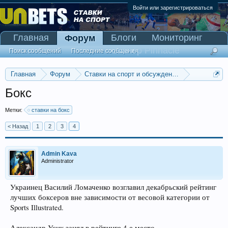
Войти или зарегистрироваться
Главная
Блоги
Мониторинг
Форум
Сканер Pinnacle
Поиск сообщений
Последние сообщения
Главная
Форум
Ставки на спорт и обсуждение спортивных со
Другие виды спорта: волейбол, бейсбол и т.д.
Бокс
Метки:
ставки на бокс
< Назад
1
2
3
4
Admin Kava
Administrator
Украинец Василий Ломаченко возглавил декабрьский рейтинг
лучших боксеров вне зависимости от весовой категории от
Sports Illustrated.
Александр Усик занял в рейтинге 4-е место.