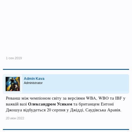
1 сен 2019
Admin Kava
Administrator
Реванш між чемпіоном світу за версіями WBA, WBO та IBF у
Олександром Усиком
важкій вазі
та британцем Ентоні
Джошуа відбудеться 20 серпня у Джідді, Саудівська Аравія.
20 июн 2022