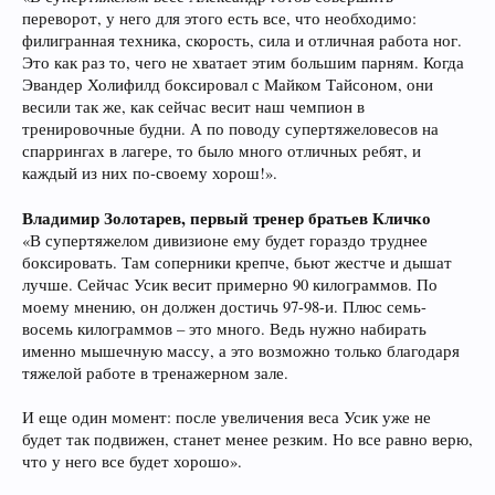
переворот, у него для этого есть все, что необходимо:
филигранная техника, скорость, сила и отличная работа ног.
Это как раз то, чего не хватает этим большим парням. Когда
Эвандер Холифилд боксировал с Майком Тайсоном, они
весили так же, как сейчас весит наш чемпион в
тренировочные будни. А по поводу супертяжеловесов на
спаррингах в лагере, то было много отличных ребят, и
каждый из них по-своему хорош!».
Владимир Золотарев, первый тренер братьев Кличко
«В супертяжелом дивизионе ему будет гораздо труднее
боксировать. Там соперники крепче, бьют жестче и дышат
лучше. Сейчас Усик весит примерно 90 килограммов. По
моему мнению, он должен достичь 97-98-и. Плюс семь-
восемь килограммов – это много. Ведь нужно набирать
именно мышечную массу, а это возможно только благодаря
тяжелой работе в тренажерном зале.
И еще один момент: после увеличения веса Усик уже не
будет так подвижен, станет менее резким. Но все равно верю,
что у него все будет хорошо».