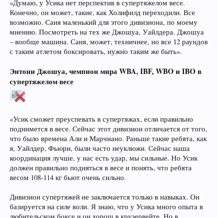
«Думаю, у Усика нет перспектив в супертяжелом весе.
Конечно, он может, такие, как Холифилд переходили. Все
возможно. Саня маленький для этого дивизиона, по моему
мнению. Посмотреть на тех же Джошуа, Уайлдера. Джошуа
– вообще машина. Саня, может, техничнее, но все 12 раундов
с таким атлетом боксировать, нужно таким же быть».
Энтони Джошуа, чемпион мира WBA, IBF, WBO и IBO в
супертяжелом весе
«Усик сможет преуспевать в супертяжах, если правильно
поднимется в весе. Сейчас этот дивизион отличается от того,
что было времена Али и Марчиано. Раньше такие ребята, как
я, Уайлдер, Фьюри, были часто неуклюжи. Сейчас наша
координация лучше, у нас есть удар, мы сильные. Но Усик
должен правильно подняться в весе и понять, что ребята
весом 108-114 кг бьют очень сильно.
Дивизион супертяжей не заключается только в навыках. Он
базируется на силе воли. Я знаю, что у Усика много опыта в
любительском боксе и он хорош в крузервейте. Но в