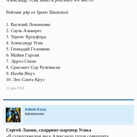
Рейтинг p4p от Sports Illustrated:
1. Василий Ломаченко
2. Сауль Альварес
3. Теренс Кроуфорд
4. Александр Усик
5. Геннадий Головкин
6. Майки Гарсия
7. Эррол Спенс
8. Срисакет Сор Рунгвисаи
9. Наойя Инуэ
10. Лео Санта Крус
12 дек 2018
Admin Kava
Administrator
Сергей Лапин, спарринг-партнер Усика
«В супертяжелом весе Александр готов совершить