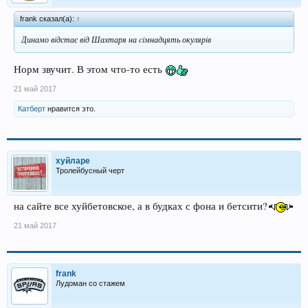
frank сказал(а):
↑
Динамо вiдстає вiд Шахтаря на ciмнадцять окулярiв
Норм звучит. В этом что-то есть
21 май 2017
Катберт
нравится это.
хуйларе
Тролейбусный черт
на сайте все хуйбетовское, а в будках с фона и бетсити?
21 май 2017
frank
Лудоман со стажем