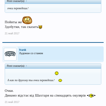
Rost сказал(а):
↑
очки переведешь?
Пойнты же
Здобутки, так сказать
21 май 2017
frank
Лудоман со стажем
Rost сказал(а):
↑
А как по другому ты очки переведешь?
Очки.
Динамо вiдстає вiд Шахтаря на ciмнадцять окулярiв
21 май 2017