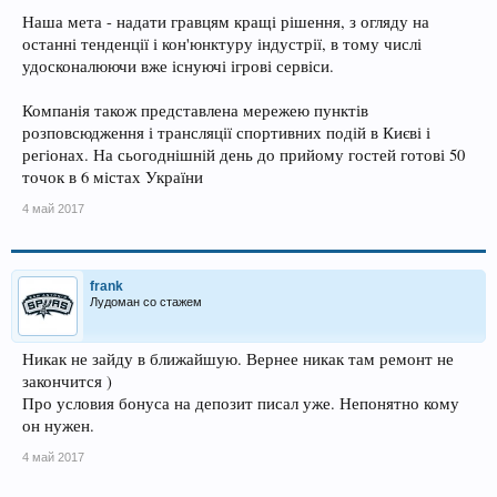
Наша мета - надати гравцям кращі рішення, з огляду на
останні тенденції і кон'юнктуру індустрії, в тому числі
удосконалюючи вже існуючі ігрові сервіси.
Компанія також представлена мережею пунктів
розповсюдження і трансляції спортивних подій в Києві і
регіонах. На сьогоднішній день до прийому гостей готові 50
точок в 6 містах України
4 май 2017
frank
Лудоман со стажем
Никак не зайду в ближайшую. Вернее никак там ремонт не
закончится )
Про условия бонуса на депозит писал уже. Непонятно кому
он нужен.
4 май 2017