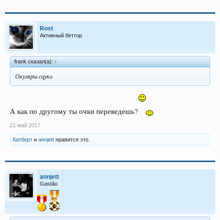
Rost
Активный беттор
frank сказал(а):
↑
Окуляры сцуко
А как по другому ты очки переведешь?
21 май 2017
Катберт
и
annjett
нравится это.
annjett
Gastão