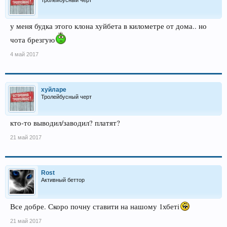
Тролейбусный черт
у меня будка этого клона хуйбета в километре от дома.. но
чота брезгую
4 май 2017
хуйларе
Тролейбусный черт
кто-то выводил/заводил? платят?
21 май 2017
Rost
Активный беттор
Все добре. Скоро почну ставити на нашому 1хбетi
21 май 2017