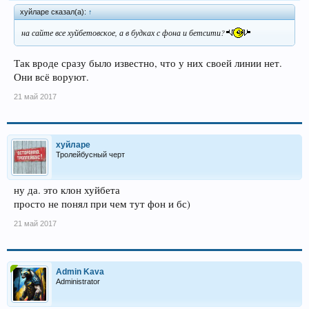
хуйларе сказал(а):
↑
на сайте все хуйбетовское, а в будках с фона и бетсити?
Так вроде сразу было известно, что у них своей линии нет.
Они всё воруют.
21 май 2017
хуйларе
Тролейбусный черт
ну да. это клон хуйбета
просто не понял при чем тут фон и бс)
21 май 2017
Admin Kava
Administrator