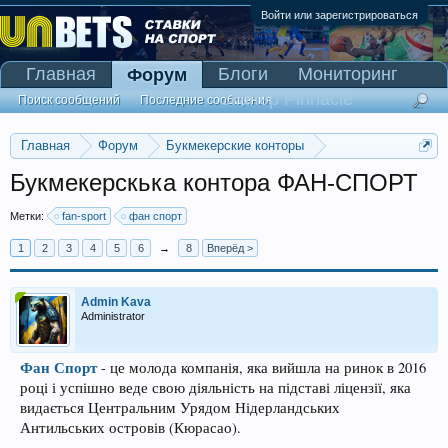
Войти или зарегистрироваться
Главная
Блоги
Мониторинг
Форум
Сканер Pinnacle
Поиск сообщений
Последние сообщения
Главная
Форум
Букмекерские конторы
Обсуждение букмекерских контор. Отзывы о БК.
Букмекерскька контора ФАН-СПОРТ
Метки:
fan-sport
фан спорт
1
2
3
4
5
6
→
8
Вперёд >
Admin Kava
Administrator
Фан Спорт
- це молода компанія, яка вийшла на ринок в 2016
році і успішно веде свою діяльність на підставі ліцензії, яка
видається Центральним Урядом Нідерландських
Антильських островів (Кюрасао).