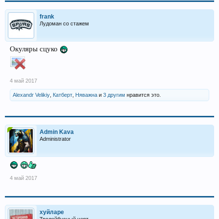
frank
Лудоман со стажем
Окуляры сцуко
4 май 2017
Alexandr Velikiy
,
Катберт
,
Няважна
и
3 другим
нравится это.
Admin Kava
Administrator
4 май 2017
хуйларе