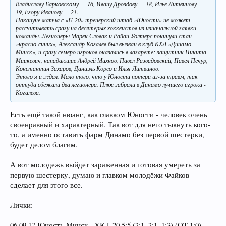
Владиславу Барковскому — 16, Ивану Дроздову — 18, Илье Литвинову —
19, Егору Иванову — 21.
Накануне матча с «U-20» тренерский штаб «Юности» не может
рассчитывать сразу на десятерых хоккеистов из изначальной заявки
команды. Легионеры Марек Словак и Райан Уолтерс покинули стан
«красно-синих», Александр Когалев был вызван в клуб КХЛ «Динамо-
Минск», и сразу семеро игроков оказались в лазарете: защитник Никита
Мицкевич, нападающие Андрей Михнов, Павел Развадовский, Павел Печур,
Константин Захаров, Даниэль Корсо и Илья Литвинов.
Этого я и ждал. Мало того, что у Юности потери из-за травм, так
оттуда сбежали два легионера. Плюс забрали в Динамо лучшего игрока -
Когалева.
Есть ещё такой нюанс, как главком Юности - человек очень
своенравный и характерный. Так вот для него тыкнуть кого-
то, а именно оставить фарм Динамо без первой шестерки,
будет делом благим.
А вот молодежь выйдет зараженная и готовая умереть за
первую шестерку, думаю и главком молодёжи Файков
сделает для этого все.
Лички:
06.09.17 Юность-Минск - ХК U20 5:5 (2:1, 2:1, 1:3) (ОТ 1:0)