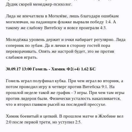
Дудик скорей менеджер-психолог.
Лида не впечатлила в Могилёве, лишь благодаря ошибкам
могилевчан, на падающем флажке вырвали победу 1:4. А
такому же слабому Витебску и вовсе проиграли 4:3.
Молодёжка уровень держит и очки набирает регулярно. Лида
соперник по зубам. Да и лички в сторону гостей пора
переворачивать. Опять же настрой будет, это не против
слабаков играть.
30.09.17 13:00 Гомель - Химик Ф2(+4) 1.62 БС
Гомель играл полуфинал кубка. При чем играл во вторник, а
потом проводил игру в четверг против Витебска 9:1. На
прошлой неделе такой же график - 3 игры. При чем там игры
против лидеров были. Физически усталость накапливается,
что и вторил главком рысей на последней прессухе.
Химик боевитый и цепкий. В прошлом матче в Жлобине вел
2:0 после первой трети, но уступил 2:5.