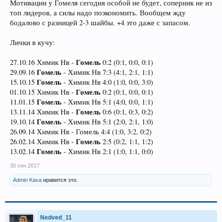
Мотивации у Гомеля сегодня особой не будет, соперник не из
топ лидеров, а силы надо поэкономить. Вообщем жду
бодалово с разницей 2-3 шайбы. +4 это даже с запасом.
Лички в кучу:
Гомель
27.10.16 Химик Нв -
0:2 (0:1, 0:0, 0:1)
Гомель
29.09.16
- Химик Нв 7:3 (4:1, 2:1, 1:1)
Гомель
15.10.15
- Химик Нв 4:0 (1:0, 0:0, 3:0)
Гомель
01.10.15 Химик Нв -
0:2 (0:1, 0:0, 0:1)
Гомель
11.01.15
- Химик Нв 5:1 (4:0, 0:0, 1:1)
Гомель
13.11.14 Химик Нв -
0:6 (0:1, 0:3, 0:2)
Гомель
19.10.14
- Химик Нв 5:1 (2:0, 2:1, 1:0)
26.09.14 Химик Нв - Гомель 4:4 (1:0, 3:2, 0:2)
Гомель
26.02.14 Химик Нв -
2:5 (0:2, 1:1, 1:2)
Гомель
13.02.14
- Химик Нв 2:1 (1:0, 1:1, 0:0)
30 сен 2017
Admin Kava
нравится это.
Nedved_11