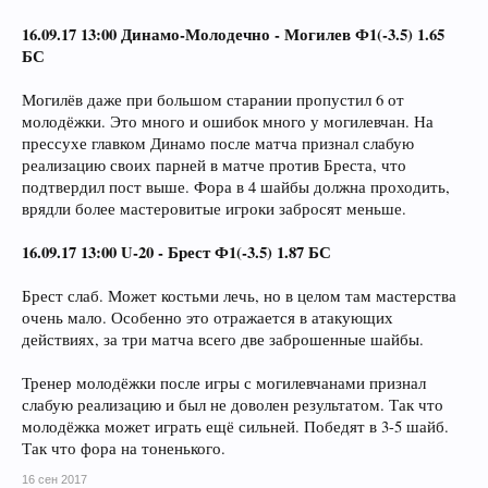
16.09.17 13:00 Динамо-Молодечно - Могилев Ф1(-3.5) 1.65
БС
Могилёв даже при большом старании пропустил 6 от
молодёжки. Это много и ошибок много у могилевчан. На
прессухе главком Динамо после матча признал слабую
реализацию своих парней в матче против Бреста, что
подтвердил пост выше. Фора в 4 шайбы должна проходить,
врядли более мастеровитые игроки забросят меньше.
16.09.17 13:00 U-20 - Брест Ф1(-3.5) 1.87 БС
Брест слаб. Может костьми лечь, но в целом там мастерства
очень мало. Особенно это отражается в атакующих
действиях, за три матча всего две заброшенные шайбы.
Тренер молодёжки после игры с могилевчанами признал
слабую реализацию и был не доволен результатом. Так что
молодёжка может играть ещё сильней. Победят в 3-5 шайб.
Так что фора на тоненького.
16 сен 2017