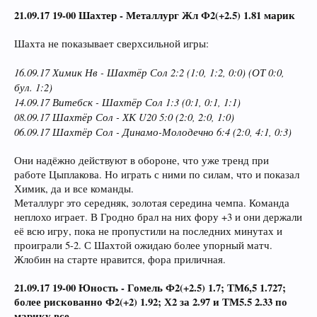
21.09.17 19-00 Шахтер - Металлург Жл Ф2(+2.5) 1.81 марик
Шахта не показывает сверхсильной игры:
16.09.17 Химик Нв - Шахтёр Сол 2:2 (1:0, 1:2, 0:0) (ОТ 0:0,
бул. 1:2)
14.09.17 Витебск - Шахтёр Сол 1:3 (0:1, 0:1, 1:1)
08.09.17 Шахтёр Сол - ХК U20 5:0 (2:0, 2:0, 1:0)
06.09.17 Шахтёр Сол - Динамо-Молодечно 6:4 (2:0, 4:1, 0:3)
Они надёжно действуют в обороне, что уже тренд при
работе Цыплакова. Но играть с ними по силам, что и показал
Химик, да и все команды.
Металлург это середняк, золотая середина чемпа. Команда
неплохо играет. В Гродно брал на них фору +3 и они держали
её всю игру, пока не пропустили на последних минутах и
проиграли 5-2. С Шахтой ожидаю более упорный матч.
Жлобин на старте нравится, фора приличная.
21.09.17 19-00 Юность - Гомель Ф2(+2.5) 1.7; ТМ6,5 1.727;
более рискованно Ф2(+2) 1.92; Х2 за 2.97 и ТМ5.5 2.33 по
марику все.