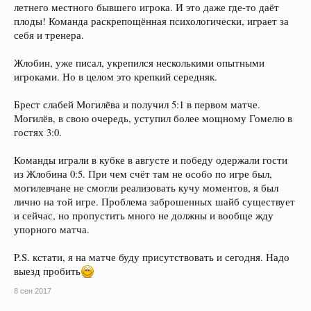
летнего местного бывшего игрока. И это даже где-то даёт
плоды! Команда раскрепощённая психологически, играет за
себя и тренера.
Жлобин, уже писал, укрепился несколькими опытными
игроками. Но в целом это крепкий середняк.
Брест слабей Могилёва и получил 5:1 в первом матче.
Могилёв, в свою очередь, уступил более мощному Гомелю в
гостях 3:0.
Команды играли в кубке в августе и победу одержали гости
из Жлобина 0:5. При чем счёт там не особо по игре был,
могилевчане не смогли реализовать кучу моментов, я был
лично на той игре. Проблема заброшенных шайб существует
и сейчас, но пропустить много не должны и вообще жду
упорного матча.
P.S. кстати, я на матче буду присутствовать и сегодня. Надо
выезд пробить
8 сен 2017