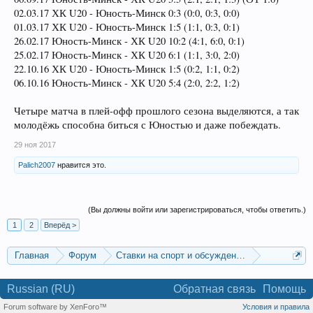
02.03.17 ХК U20 - Юность-Минск 0:3 (0:0, 0:3, 0:0)
01.03.17 ХК U20 - Юность-Минск 1:5 (1:1, 0:3, 0:1)
26.02.17 Юность-Минск - ХК U20 10:2 (4:1, 6:0, 0:1)
25.02.17 Юность-Минск - ХК U20 6:1 (1:1, 3:0, 2:0)
22.10.16 ХК U20 - Юность-Минск 1:5 (0:2, 1:1, 0:2)
06.10.16 Юность-Минск - ХК U20 5:4 (2:0, 2:2, 1:2)
Четыре матча в плей-офф прошлого сезона выделяются, а так
молодёжь способна биться с Юностью и даже побеждать.
29 ноя 2017
Palich2007
нравится это.
(Вы должны войти или зарегистрироваться, чтобы ответить.)
1
2
Вперёд >
Главная
Форум
Ставки на спорт и обсуждение спортивных со
Ставки на хоккей
Russian (RU)
Обратная связь
Помощь
Forum software by XenForo™
Условия и правила