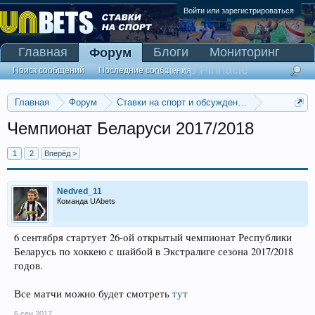
Войти или зарегистрироваться
Главная
Блоги
Мониторинг
Форум
Сканер Pinnacle
Поиск сообщений
Последние сообщения
Главная
Форум
Ставки на спорт и обсуждение спортивных со
Ставки на хоккей
Чемпионат Беларуси 2017/2018
1
2
Вперёд >
Nedved_11
Команда UAbets
6 сентября стартует 26-ой открытый чемпионат Республики
Беларусь по хоккею с шайбой в Экстралиге сезона 2017/2018
годов.
Все матчи можно будет смотреть
тут
6 сен 2017