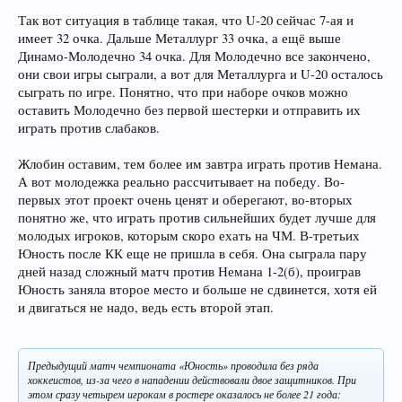
Так вот ситуация в таблице такая, что U-20 сейчас 7-ая и
имеет 32 очка. Дальше Металлург 33 очка, а ещё выше
Динамо-Молодечно 34 очка. Для Молодечно все закончено,
они свои игры сыграли, а вот для Металлурга и U-20 осталось
сыграть по игре. Понятно, что при наборе очков можно
оставить Молодечно без первой шестерки и отправить их
играть против слабаков.
Жлобин оставим, тем более им завтра играть против Немана.
А вот молодежка реально рассчитывает на победу. Во-
первых этот проект очень ценят и оберегают, во-вторых
понятно же, что играть против сильнейших будет лучше для
молодых игроков, которым скоро ехать на ЧМ. В-третьих
Юность после КК еще не пришла в себя. Она сыграла пару
дней назад сложный матч против Немана 1-2(б), проиграв
Юность заняла второе место и больше не сдвинется, хотя ей
и двигаться не надо, ведь есть второй этап.
Предыдущий матч чемпионата «Юность» проводила без ряда
хоккеистов, из-за чего в нападении действовали двое защитников. При
этом сразу четырем игрокам в ростере оказалось не более 21 года: