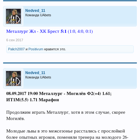
Nedved_11
Команда UAbets
5:1
Металлург Жл - ХК Брест
(1:0, 4:0, 0:1)
6 сен 2017
Palich2007
и
Positivum
нравится это.
Nedved_11
Команда UAbets
08.09.2017 19:00 Металлург - Могилёв Ф2(+4) 1.61;
ИТ1М(5.5) 1.71 Марафон
Продолжим играть Металлург, хотя в этом случае, скорее
Могилёв.
Молодые львы в это межсезонье расстались с прослойкой
более опытных игроков, поменяли тренера на молодого 26-