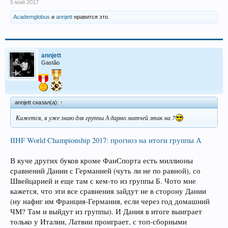
5 май 2017
Academglobus
и
annjett
нравится это.
annjett
Gastão
annjett сказал(а):
↑
Кажется, я уже знаю для группы А дармо матчей этак на 7
IIHF World Championship 2017: прогноз на итоги группы А
В куче других буков кроме ФанСпорта есть миллионы
сравнений Дании с Германией (чуть ли не по равной), со
Швейцарией и еще там с кем-то из группы Б. Чото мне
кажется, что эти все сравнения зайдут не в сторону Дании
(ну нафиг им Франция-Германия, если через год домашний
ЧМ? Там и выйдут из группы). И Дания в итоге выиграет
только у Италии, Латвии проиграет, с топ-сборными