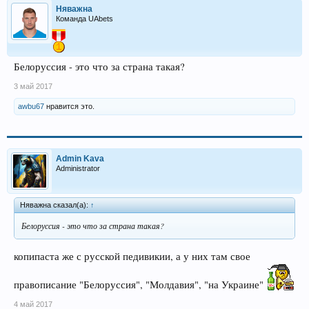
Няважна
Команда UAbets
Белоруссия - это что за страна такая?
3 май 2017
awbu67
нравится это.
Admin Kava
Administrator
Няважна сказал(а):
↑
Белоруссия - это что за страна такая?
копипаста же с русской педивикии, а у них там свое
правописание "Белоруссия", "Молдавия", "на Украине"
4 май 2017