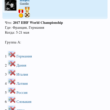
annjett
Gastão
2017 IIHF World Championship
Что:
Где: Франция, Германия
Когда: 5-21 мая
Группа А:
1
Германия
2
Дания
3
Италия
4
Латвия
5
Россия
6
Словакия