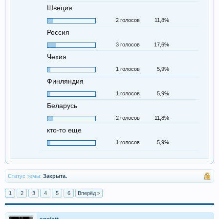
Швеция
2 голосов
11,8%
Россия
3 голосов
17,6%
Чехия
1 голосов
5,9%
Финляндия
1 голосов
5,9%
Беларусь
2 голосов
11,8%
кто-то еще
1 голосов
5,9%
Статус темы:
Закрыта.
1
2
3
4
5
6
Вперёд >