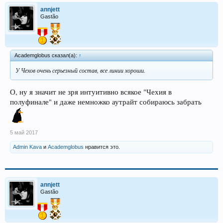
annjett
Gastão
Academglobus сказал(а):
↑
У Чехов очень серьезный состав, все линии хороши.
О, ну я значит не зря интуитивно всякое "Чехия в
полуфинале" и даже немножко аутрайт собираюсь забрать
5 май 2017
Admin Kava
и
Academglobus
нравится это.
annjett
Gastão