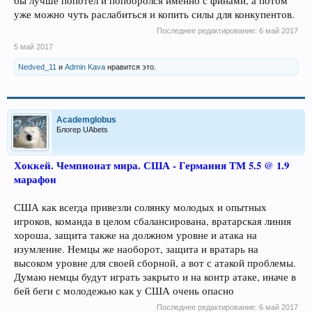
бы лучше попотел и попборолся именно с финами, а потом
уже можно чуть раслабиться и копить силы для конкупентов.
Последнее редактирование:
6 май 2017
5 май 2017
Nedved_11
и
Admin Kava
нравится это.
Academglobus
Блогер UAbets
Хоккей. Чемпионат мира. США - Германия ТМ 5.5 @ 1.9
марафон
США как всегда привезли солянку молодых и опытных
игроков, команда в целом сбалансирована, вратарская линия
хороша, защита также на должном уровне и атака на
изумление. Немцы же наоборот, защита и вратарь на
высоком уровне для своей сборной, а вот с атакой проблемы.
Думаю немцы будут играть закрыто и на контр атаке, иначе в
бей беги с молодежью как у США очень опасно
Последнее редактирование:
6 май 2017