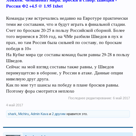
Россия Ф2 +4.5 @ 1.95 1xbet
Команды уже встречались недавно на Евротуре практически
теми же составами, что и будут играть в финальной стадии.
Счет по броскам 20-25 в пользу Российской сборной. Более
того вернемся в 2016 год, на ЧМе разбили Шведов в пух и
прах, но там Россия была сильней по составу, по броскам
победв в 10+
На Кубке мира где составы команд были равны 29-28 в пользу
Шведов.
Сейчас на мой взгляд составы также равны, у Шведов
перимущетсво в обороне, у России в атаке. Данные опции
нивелиую друг друга.
Как по мне тут шансы на победу в плане бросков равны.
Поэтому фора смотрится неплохо
Последнее редактирование:
6 май 2017
4 май 2017
shark
,
Michiru
,
Admin Kava
и
2 другим
нравится это.