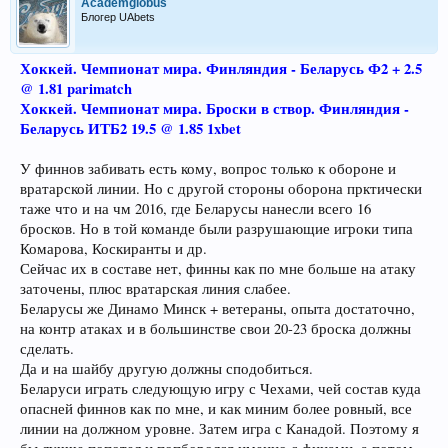
Academglobus
Блогер UAbets
Хоккей. Чемпионат мира. Финляндия - Беларусь Ф2 + 2.5
@ 1.81 parimatch
Хоккей. Чемпионат мира. Броски в створ. Финляндия -
Беларусь ИТБ2 19.5 @ 1.85 1xbet
У финнов забивать есть кому, вопрос только к обороне и
вратарской линии. Но с другой стороны оборона прктически
таже что и на чм 2016, где Беларусы нанесли всего 16
бросков. Но в той команде были разрушающие игроки типа
Комарова, Коскиранты и др.
Сейчас их в составе нет, финны как по мне больше на атаку
заточены, плюс вратарская линия слабее.
Беларусы же Динамо Минск + ветераны, опыта достаточно,
на контр атаках и в большинстве свои 20-23 броска должны
сделать.
Да и на шайбу другую должны сподобиться.
Беларуси играть следующую игру с Чехами, чей состав куда
опасней финнов как по мне, и как миним более ровный, все
линии на должном уровне. Затем игра с Канадой. Поэтому я