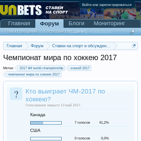
Войти или зарегистрироваться
Главная
Блоги
Мониторинг
Форум
Сканер Pinnacle
Поиск сообщений
Последние сообщения
Главная
Форум
Ставки на спорт и обсуждение спортивных со
Ставки на хоккей
Чемпионат мира по хоккею 2017
Метки:
2017 iihf world championship
хоккей 2017
чемпионат мира по хоккею 2017
?
Кто выиграет ЧМ-2017 по
хоккею?
Голосование закрыто 13 май 2017.
Канада
7 голосов
41,2%
США
0 голосов
0,0%