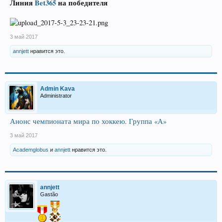
Линия
Bet365
на победителя
3 май 2017
annjett
нравится это.
Admin Kava
Administrator
Анонс чемпионата мира по хоккею. Группа «А»
3 май 2017
Academglobus
и
annjett
нравится это.
annjett
Gastão