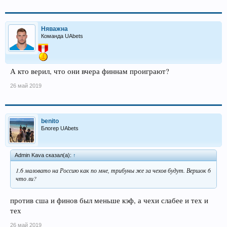
Няважна
Команда UAbets
А кто верил, что они вчера финнам проиграют?
26 май 2019
benito
Блогер UAbets
Admin Kava сказал(а):
↑
1.6 маловато на Россию как по мне, трибуны же за чехов будут. Вершок 6
что ли?
против сша и финов был меньше кэф, а чехи слабее и тех и
тех
26 май 2019