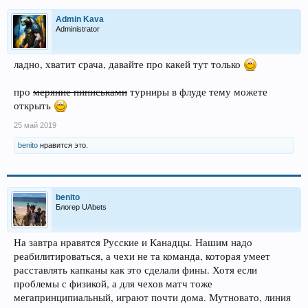
Admin Kava
Administrator
ладно, хватит срача, давайте про какей тут только
про
меряние пиписьками
турниры в флуде тему можете
открыть
25 май 2019
benito
нравится это.
benito
Блогер UAbets
На завтра нравятся Русские и Канадцы. Нашим надо
реабилитироваться, а чехи не та команда, которая умеет
расставлять капканы как это сделали фины. Хотя если
проблемы с физикой, а для чехов матч тоже
мегапринципиальный, играют почти дома. Мутновато, линия