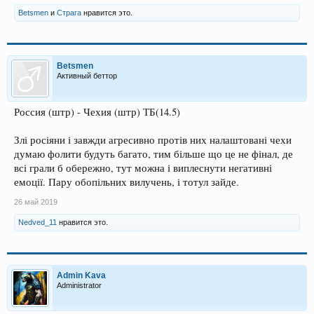
Betsmen
и
Страга
нравится это.
Betsmen
Активный беттор
Россия (штр) - Чехия (штр) ТБ(14.5)
Злі росіяни і завжди агресивно протів них налаштовані чехи
думаю фолити будуть багато, тим більше що це не фінал, де
всі грали б обережно, тут можна і виплеснути негативні
емоції. Пару обопільних вилучень, і тотул зайде.
26 май 2019
Nedved_11
нравится это.
Admin Kava
Administrator