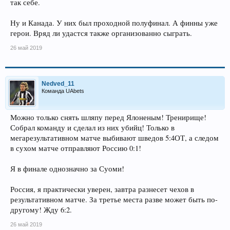
так себе.
Ну и Канада. У них был проходной полуфинал. А финны уже
герои. Вряд ли удастся также организованно сыграть.
26 май 2019
Nedved_11
Команда UAbets
Можно только снять шляпу перед Ялоненым! Тренирище!
Собрал команду и сделал из них убийц! Только в
мегарезультативном матче выбивают шведов 5:4ОТ, а следом
в сухом матче отправляют Россию 0:1!
Я в финале однозначно за Суоми!
Россия, я практически уверен, завтра разнесет чехов в
результативном матче. За третье места разве может быть по-
другому! Жду 6:2.
26 май 2019