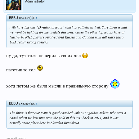
Administrator
BEBU сказал(а):
↑
. We have like our "D-national team" which is pathetic as hell. Sure thing is that
we wont be fighting for the medals this time, cause the other top teams have at
least 8-10 NHL players involved and Russia and Canada with full stars (also
USA really strong roster).
ну да, тут тоже не верил в своих чел
патетик эс хел
хотя потом же были мысли в правильную сторону
BEBU сказал(а):
↑
The thing is that our team is good coached with our "golden Jukka" who was a
coach when we last time won the gold in this WC back in 2011, and it was
actually same place here in Slovakia Bratislava
28 май 2019