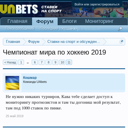
Войти или зарегистрироваться
Главная
Блоги
Мониторинг
Форум
Сканер Pinnacle
Поиск сообщений
Последние сообщения
Главная
Форум
Ставки на спорт и обсуждение спортивных со
Ставки на хоккей
Чемпионат мира по хоккею 2019
< Назад
1
←
6
7
8
9
10
11
Кошмар
Команда UAbets
Не нужно никаких турниров, Кава тебе сделает доступ к
мониторингу прогнозистов и там ты догониш мой результат,
там под 1000 ставок по пинке.
25 май 2019