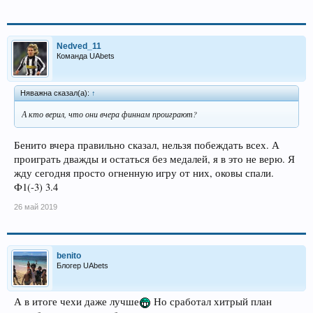
Nedved_11
Команда UAbets
Няважна сказал(а):
↑
А кто верил, что они вчера финнам проиграют?
Бенито вчера правильно сказал, нельзя побеждать всех. А
проиграть дважды и остаться без медалей, я в это не верю. Я
жду сегодня просто огненную игру от них, оковы спали.
Ф1(-3) 3.4
26 май 2019
benito
Блогер UAbets
А в итоге чехи даже лучше
Но сработал хитрый план