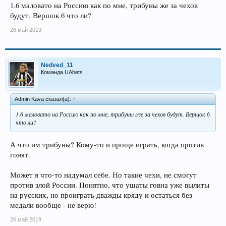
1.6 маловато на Россию как по мне, трибуны же за чехов
будут. Вершок 6 что ли?
26 май 2019
Nedved_11
Команда UAbets
Admin Kava сказал(а):
↑
1.6 маловато на Россию как по мне, трибуны же за чехов будут. Вершок 6
что ли?
А что им трибуны? Кому-то и проще играть, когда против
гонят.
Может я что-то надумал себе. Но такие чехи, не смогут
против злой России. Понятно, что ушаты говна уже вылиты
на русских, но проиграть дважды кряду и остаться без
медали вообще - не верю!
26 май 2019