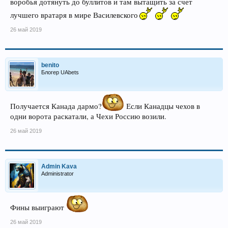
воробья дотянуть до буллитов и там вытащить за счет
лучшего вратаря в мире Василевского
26 май 2019
benito
Блогер UAbets
Получается Канада дармо?
Если Канадцы чехов в
одни ворота раскатали, а Чехи Россию возили.
26 май 2019
Admin Kava
Administrator
Фины выиграют
26 май 2019