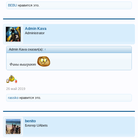
BEBU
нравится это.
Admin Kava
Administrator
Admin Kava сказал(а):
↑
Фины выиграют
26 май 2019
rassko
нравится это.
benito
Блогер UAbets