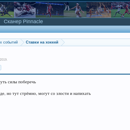
Сканер Pinnacle
ых событий
Ставки на хоккей
 2019
.
чуть силы поберечь
оде, но тут стрёмно, могут со злости и напихать