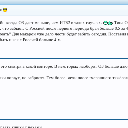
ят
йн всегда ОЗ дает меньше, чем ИТБ2 в таких случаях.
Типа ОЗ 
, что забьют. С Россией после первого периода брал больше 0,5 за 
 блеать" Для макарон уже дело чести будет забить сегодня. Поставил
ыть и как с Россией больше 4-х.
о это смотря в какой конторе. В некоторых наоборот ОЗ больше даю
ки порвут, но забросят. Тем более, чехи после вчерашнего тяжёлого
 рвать кишки с чехами