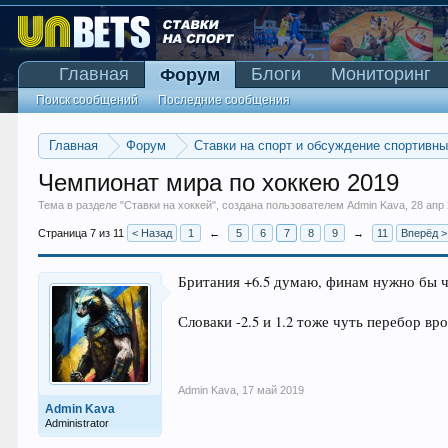
Главная
Блоги
Мониторинг
Форум
Поиск сообщений
Последние сообщения
Главная
Форум
Ставки на спорт и обсуждение спортивн
Чемпионат мира по хоккею 2019
Тема в разделе "
Ставки на хоккей
", создана пользователем
Admin Kava
,
28 апр
Страница 7 из 11
< Назад
1
←
5
6
7
8
9
→
11
Вперёд >
Британия +6.5 думаю, финам нужно бы 
Словаки -2.5 и 1.2 тоже чуть перебор вр
Admin Kava
,
17 май 2019
Admin Kava
Administrator