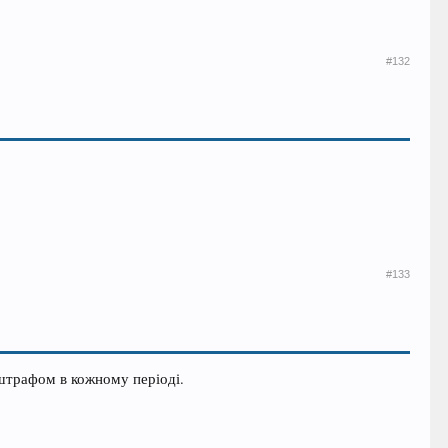
#132
#133
штрафом в кожному періоді.