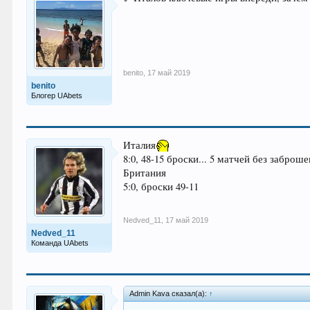
benito
,
17 май 2019
benito
Блогер UAbets
Италия
8:0, 48-15 броски... 5 матчей без заброш
Британия
5:0, броски 49-11
Nedved_11
,
17 май 2019
Nedved_11
Команда UAbets
Admin Kava сказал(а):
↑