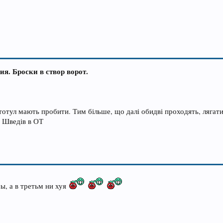
я. Броски в створ ворот.
тотул мають пробити. Тим більше, що далі обидві проходять, лягати
ю Шведів в ОТ
ы, а в третьм ни хуя