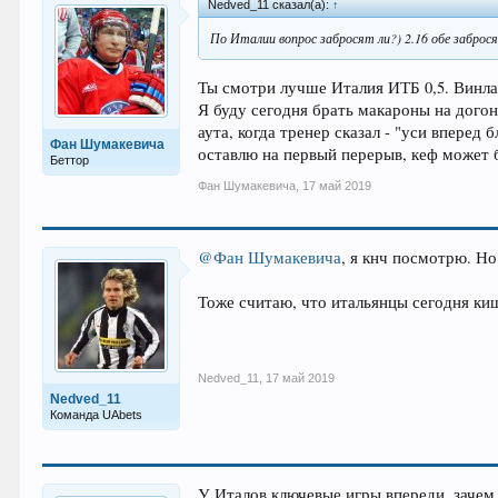
Nedved_11 сказал(а):
↑
По Италии вопрос забросят ли?) 2.16 обе заброс
Ты смотри лучше Италия ИТБ 0,5. Винла
Я буду сегодня брать макароны на догон
аута, когда тренер сказал - "уси вперед
Фан Шумакевича
оставлю на первый перерыв, кеф может б
Беттор
Фан Шумакевича
,
17 май 2019
@Фан Шумакевича
, я кнч посмотрю. Н
Тоже считаю, что итальянцы сегодня киш
Nedved_11
,
17 май 2019
Nedved_11
Команда UAbets
У Италов ключевые игры впереди, зачем