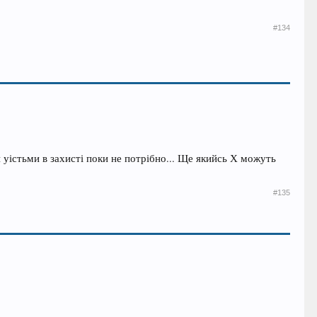
#134
 уістьми в захисті поки не потрібно... Ще якийсь Х можуть
#135