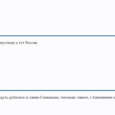
 пустили) а тут Россия.
дуть рубатися зі злими Словаками, тихенько злиють з 2хвилинним 