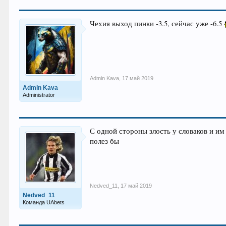
Чехия выход пинки -3.5, сейчас уже -6.5
Admin Kava
,
17 май 2019
Admin Kava
Administrator
С одной стороны злость у словаков и им 
полез бы
Nedved_11
,
17 май 2019
Nedved_11
Команда UAbets