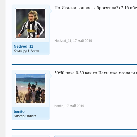
По Италии вопрос забросят ли?) 2.16 об
Nedved_11
,
17 май 2019
Nedved_11
Команда UAbets
50/50 пока 0-30 как то Чехи уже хлопали
benito
,
17 май 2019
benito
Блогер UAbets