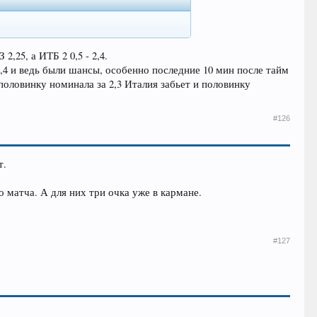
2,25, а ИТБ 2 0,5 - 2,4.
4,4 и ведь были шансы, особенно последние 10 мин после тайм
 половинку номинала за 2,3 Италия забьет и половинку
#126
т.
 матча. А для них три очка уже в кармане.
#127