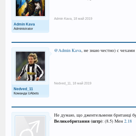
Admin Kava
,
18 май 2019
Admin Kava
Administrator
@Admin Kava
, не знаю честно) с чехами
Nedved_11
,
18 май 2019
Nedved_11
Команда UAbets
Не думаю, що джентельмени британці бу
Великобритания (штр)
: (8.5) Мен
2.18