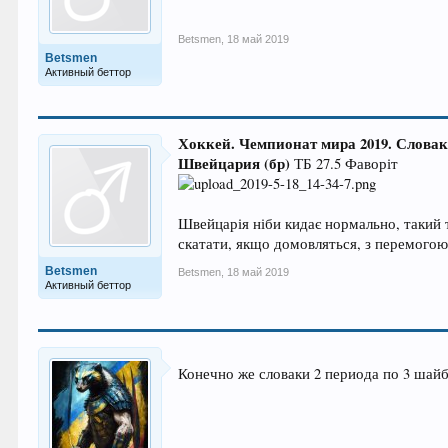
Betsmen
,
18 май 2019
Betsmen
Активный беттор
Хоккей. Чемпионат мира 2019. Словаки
Швейцария (бр)
ТБ 27.5 Фаворіт
Швейцарія ніби кидає нормально, такий 
скатати, якщо домовляться, з перемого
Betsmen
Betsmen
,
18 май 2019
Активный беттор
Конечно же словаки 2 периода по 3 шайб