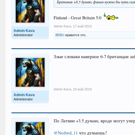
Британия +6.5 думаю, финам нужно бы чуть сил
Finland - Great Britain 5:0
Admin Kava
,
17 май 2019
Admin Kava
Administrator
BEBU
нравится это.
Злые словаки наверное 6-7 британцам заб
Admin Kava
,
18 май 2019
Admin Kava
Administrator
По Латвии +3.5 думаю, вроде могут упе
@Nedved_11
что думаешь?