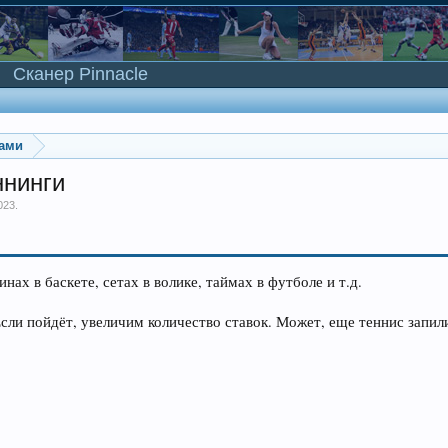
Сканер Pinnacle
ками
ннинги
023
.
ах в баскете, сетах в волике, таймах в футболе и т.д.
 Если пойдёт, увеличим количество ставок. Может, еще теннис запил