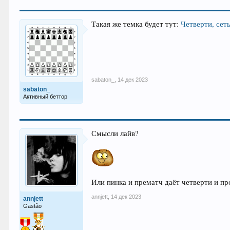
Такая же темка будет тут:
Четверти, сет
sabaton_
,
14 дек 2023
sabaton_
Активный беттор
Смысли лайв?
Или пинка и прематч даёт четверти и пр
annjett
,
14 дек 2023
annjett
Gastão