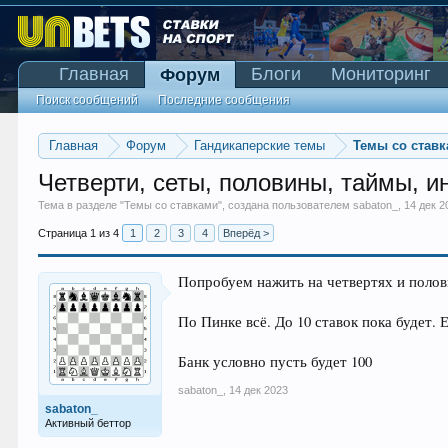
Главная
Блоги
Мониторинг
Форум
Поиск сообщений
Последние сообщения
Главная
Форум
Гандикаперские темы
Темы со став
Четверти, сеты, половины, таймы, и
Тема в разделе "
Темы со ставками
", создана пользователем
sabaton_
,
14 дек 2
Страница 1 из 4
1
2
3
4
Вперёд >
Попробуем нажить на четвертях и половин
По Пинке всё. До 10 ставок пока будет.
Банк условно пусть будет 100
sabaton_
,
14 дек 2023
sabaton_
Активный беттор