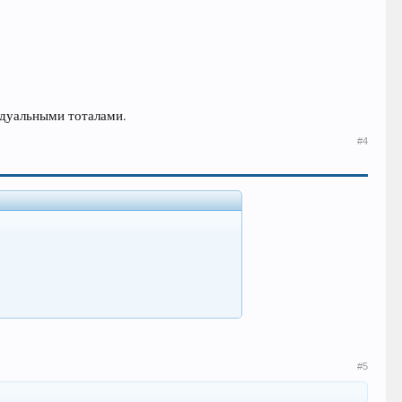
идуальными тоталами.
#4
#5