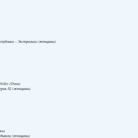
еспублики – Экстралига (женщины)
 Volley (Очки)
серия А2 (женщины)
чки)
редивизи (женщины)