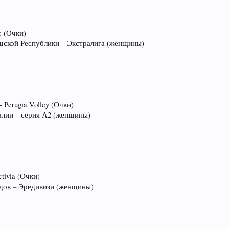
c (Очки)
ешской Республики – Экстралига (женщины)
 - Perugia Volley (Очки)
талии – серия А2 (женщины)
tivia (Очки)
ндов – Эредивизи (женщины)