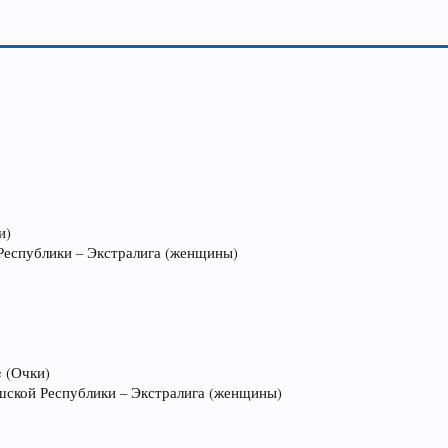
A
и)
 Республики – Экстралига (женщины)
e (Очки)
ешской Республики – Экстралига (женщины)