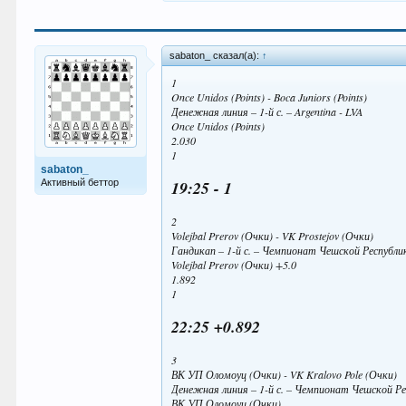
sabaton_ сказал(а):
↑
1
Once Unidos (Points) - Boca Juniors (Points)
Денежная линия – 1-й с. – Argentina - LVA
Once Unidos (Points)
2.030
1
sabaton_
Активный беттор
19:25 - 1
2
Volejbal Prerov (Очки) - VK Prostejov (Очки)
Гандикап – 1-й с. – Чемпионат Чешской Республ
Volejbal Prerov (Очки) +5.0
1.892
1
22:25 +0.892
3
ВК УП Оломоуц (Очки) - VK Kralovo Pole (Очки)
Денежная линия – 1-й с. – Чемпионат Чешской Р
ВК УП Оломоуц (Очки)