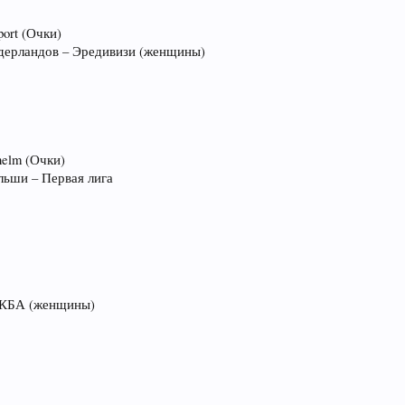
port (Очки)
идерландов – Эредивизи (женщины)
helm (Очки)
льши – Первая лига
 ВКБА (женщины)