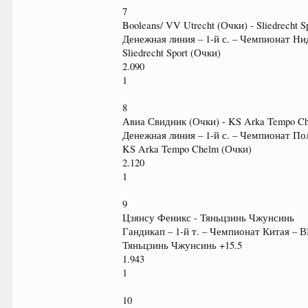
7
Booleans/ VV Utrecht (Очки) - Sliedrecht S
Денежная линия – 1-й с. – Чемпионат Н
Sliedrecht Sport (Очки)
2.090
1
8
Авиа Свидник (Очки) - KS Arka Tempo C
Денежная линия – 1-й с. – Чемпионат По
KS Arka Tempo Chelm (Очки)
2.120
1
9
Цзянсу Феникс - Тяньцзинь Чжунсинь
Гандикап – 1-й т. – Чемпионат Китая –
Тяньцзинь Чжунсинь +15.5
1.943
1
10