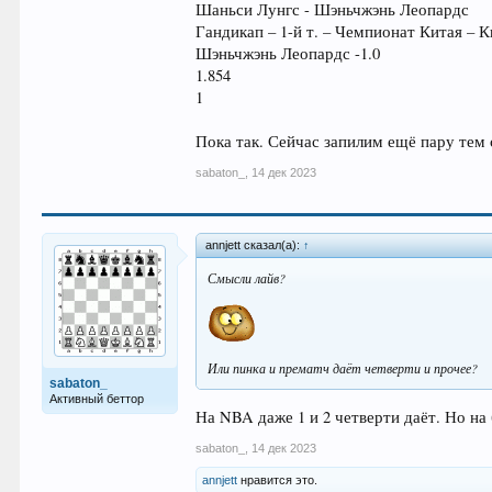
Шаньси Лунгс - Шэньчжэнь Леопардс
Гандикап – 1-й т. – Чемпионат Китая – 
Шэньчжэнь Леопардс -1.0
1.854
1
Пока так. Сейчас запилим ещё пару тем
sabaton_
,
14 дек 2023
annjett сказал(а):
↑
Смысли лайв?
Или пинка и прематч даёт четверти и прочее?
sabaton_
Активный беттор
На NBA даже 1 и 2 четверти даёт. Но на
sabaton_
,
14 дек 2023
annjett
нравится это.