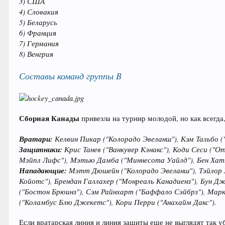
3) США
4) Словакия
5) Беларусь
6) Франция
7) Германия
8) Венгрия
Составы команд группы B
Сборная Канады
привезла на турнир молодой, но как всегда
Вратари:
Келвин Пикар ("Колорадо Эвеланш"), Кэм Тальбо 
Защитники:
Крис Танев ("Ванкувер Кэнакс"), Коди Сеси ("
Мэйпл Лифс"), Мэтью Дамба ("Миннесота Уайлд"), Бен Хатт
Нападающие:
Мэтт Дюшейн ("Колорадо Эвеланш"), Тэйлор Х
Койотс"), Брендан Галлахер ("Монреаль Канадиенз"), Бун 
("Бостон Брюинз"), Сэм Райнхарт ("Баффало Сэйбрз"), Мар
("Коламбус Блю Джекетс"), Кори Перри ("Анахайм Дакс").
Если вратарская линия и линия защиты еще не выглядят так 