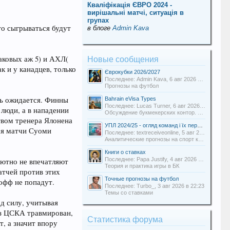
Кваліфікація ЄВРО 2024 -
вирішальні матчі, ситуація в
групах
то сыгрываться будут
в блоге
Admin Kava
аковых аж 5) и АХЛ(
Новые сообщения
к и у канадцев, только
Єврокубки 2026/2027
Последнее: Admin Kava,
6 авг 2026 в 19:31
Прогнозы на футбол
сь ожидается. Финны
Bahrain eVisa Types
Последнее: Lucas Turner,
6 авг 2026 в 13:16
люди, а в нападении
Обсуждение букмекерских контор. Отзывы о БК.
твом тренера Ялонена
УПЛ 2024/25 - огляд команд і їх перспективи
тря матчи Суоми
Последнее: textreceiveonline,
5 авг 2026 в 20:54
Аналитические прогнозы на спорт команды Uabets
Книги о ставках
Последнее: Papa Justify,
4 авг 2026 в 00:12
лютно не впечатляют
Теория и практика игры в БК
атчей против этих
Точные прогнозы на футбол
-офф не попадут.
Последнее: Turbo_,
3 авг 2026 в 22:23
Темы со ставками
д силу, учитывая
из ЦСКА травмирован,
Статистика форума
т, а значит впору