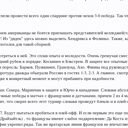
пели провести всего один спарринг против чехов 3-0 победа. Так ч
чем американцы не боятся приглашать представителей колледжей(т
 Из "дядек" здесь можно выделить Хендрикса и Фолиньо. Также, ка
потолок для такой сборной.
отреться к ней. Это сплав опыта и молодости. Очень гремучая сме
дний рубеж в порядке: Коскинен и Бэкстрем. В защите все опытные 
я поросль: Барков, Пулккинен, Гранлунд, Ахо. Финны под руководс
ротура дважды обыграли Россию в гостях 1-3, 2-3. А главное, смо
дке в конкретный момент и могут прибавить при надобности.
ми: Секера, Маринчин в защите и Юрчо в нападении. Словаки абсо
ужные победы в матчах с французами и датчанами, причем 2 из 4 м
т, что скорее всего этот турнир словаки проведут блекло и в плей
. Будут пытаться пробиться в плей-офф. И если первым это еще по
 Драйзайтль) , то французы имеют слабое подкрепление: Да Коста 
фии укрепил ряды. Так же вратарская линия французов не впечатляе