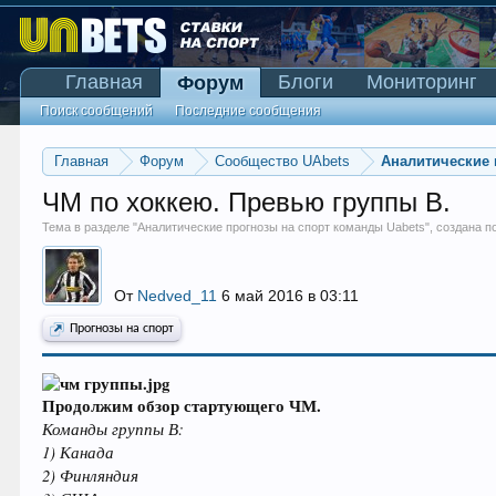
Главная
Блоги
Мониторинг
Форум
Поиск сообщений
Последние сообщения
Главная
Форум
Сообщество UAbets
Аналитические 
ЧМ по хоккею. Превью группы B.
Тема в разделе "
Аналитические прогнозы на спорт команды Uabets
", создана 
От
Nedved_11
6 май 2016 в 03:11
Прогнозы на спорт
Продолжим обзор стартующего ЧМ.
Команды группы В:
1) Канада
2) Финляндия