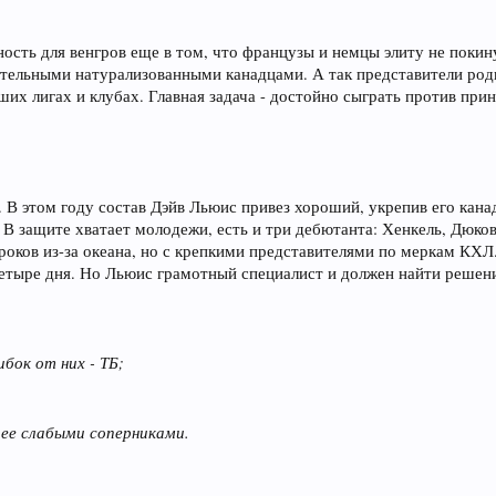
ность для венгров еще в том, что французы и немцы элиту не покин
нительными натурализованными канадцами. А так представители род
йших лигах и клубах. Главная задача - достойно сыграть против при
. В этом году состав Дэйв Льюис привез хороший, укрепив его кана
 В защите хватает молодежи, есть и три дебютанта: Хенкель, Дюков
гроков из-за океана, но с крепкими представителями по меркам КХ
 четыре дня. Но Льюис грамотный специалист и должен найти решен
ок от них - ТБ;
лее слабыми соперниками.