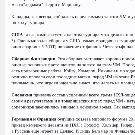
место"дядькам" Перри и Маршану.
Канадцы, как всегда, собрались перед самым стартом ЧМ и ус
по ходу турнира.
США
также комплектуется на этом турнире молодежью, при 
3). Очень молодая сборная у США, самая молодая на турнире!
один спарринг 3-2(ОТ) поражение от финнов. Четвертьфинал 
Сборная Финляндии.
Эта сборная заставляет хорошо присм
один из основных претендентов на золото на этом ЧМ. После
есть проверенные ребята: Койву, Комаров, Йокинен и молода
отлично провели свои последние матчи, перед ЧМ на этапе Ев
понимаешь, что игроки идеально знают, что делать на площа
Словакия
привезла состав усиленный всего тремя НХЛ-овца
своими результатами и в товарищеских играх перед ЧМ - нат
соперников закончились вничью в основное время. Так выгляди
Германия и Франция
будущие хозяева мирового форума 2017
приезд немецкого десанта из НХЛ ( Эрхофф, Хольцер, Ридер,
а Руссель еще играет за Даллас. И лишь Бельмар из Филадель