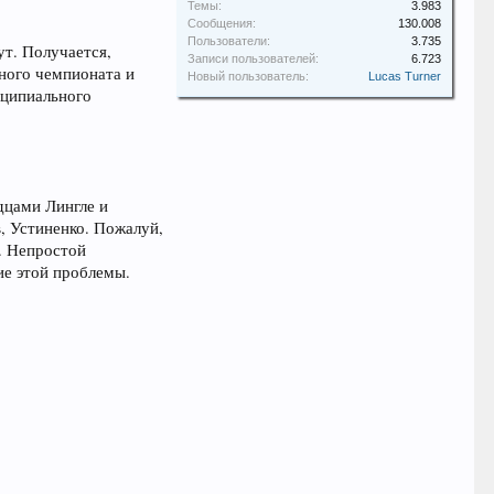
Темы:
3.983
Сообщения:
130.008
Пользователи:
3.735
ут. Получается,
Записи пользователей:
6.723
ного чемпионата и
Новый пользователь:
Lucas Turner
нципиального
дцами Лингле и
, Устиненко. Пожалуй,
Л. Непростой
ие этой проблемы.