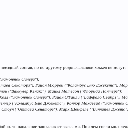
, звездный состав, но по-другому родоначальники хоккея не могут:
("Эдмонтон Ойлерз");
Оттава Сенаторз"), Райан Мюррей ("Коламбус Блю Джекетс"), Мор
он ("Ванкувер Кэнакс"), Майкл Матесон ("Флорида Пантерз");
олл ("Эдмонтон Ойлерз"), Райан О'Райли ("Баффало Сэйбрз"), Ма
Дженнер ("Коламбус Блю Джекетс"), Коннор Макдэвид ("Эдмонтон 
к Стоун ("Оттава Сенаторз"), Марк Шейфеле ("Виннипег Джетс")
убойно, то нападение зашкаливает звездами. При чем среди молоде