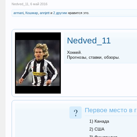
Nedved_11
,
6 май 2016
armani
,
Кошмар
,
annjett
и
2 другим
нравится это.
Nedved_11
Хоккей.
Прогнозы, ставки, обзоры.
?
Первое место в 
1) Канада
2) США