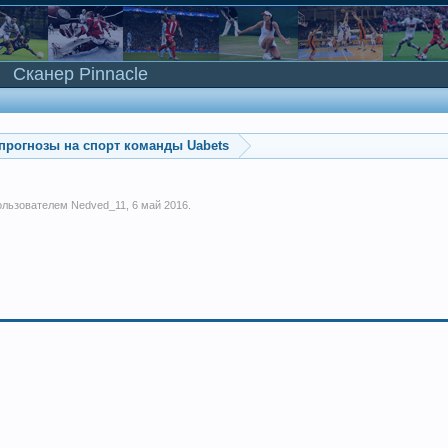
Сканер Pinnacle
прогнозы на спорт команды Uabets
пользователем
Nedved_11
,
6 май 2016
.