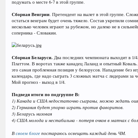
подумать о месте 6-7 в этой группе.
Сборная Венгрии
. Претендент на вылет в этой группе. Слож
остаться венграм будет очень тяжело. Состав укрепили сом
несколько человек играют за рубежом, но далеко не в сильне
соперника - Словакии.
Сборная Беларуси.
Два последних чемпионата выходит в 1/4
Платтом. В воротах также канадец Лаланд и опытный Коваль.
это самая проблемная позиция у белорусов. Нападение без и
календарь, где надо сыграть 3 сложных матча с лидерами за
Мой прогноз - выход в 1/4.
Подведя итоги по подгруппе В:
1) Канада и США недостаточно сыграны, можно ждать ошиб
2) Германия будет упорно играть против фаворитов.
3) Беларусь низовая
4) США молода и нестабильна - потеря очков в матчах с бо
В
своем блоге
постараюсь освещать каждый день ЧМ.