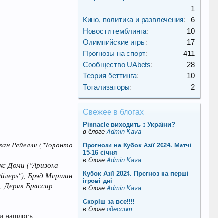
1
Кино, политика и развлечения
:
6
Новости гемблинга
:
10
Олимпийские игры
:
17
Прогнозы на спорт
:
411
Сообщество UAbets
:
28
Теория беттинга
:
10
Тотализаторы
:
2
Свежее в блогах
Pinnacle виходить з України?
в блоге
Admin Kava
ган Райелли ("Торонто
Прогнози на Кубок Азії 2024. Матчі
15-16 січня
в блоге
Admin Kava
кс Доми ("Аризона
Кубок Азії 2024. Прогноз на перші
Ойлерз"), Брэд Маршан
ігрові дні
, Дерик Брассар
в блоге
Admin Kava
Скорiш за все!!!!
в блоге
одессит
жи нашлось