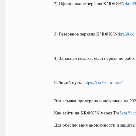
2) Официальное зеркалo K^R@K€N:
kra39
3) Резервное зеркалo K^R@K€N:
kra39.cc 
4) Запасная ссылка, если первая не рабо
Рабочий путь:
https://kra39---at.cc✅
Эта ссылка проверена и актуальна на 20
Как зайти на KR@K3N через Tor?
kra39.c
Для обеспечения анонимности и защиты