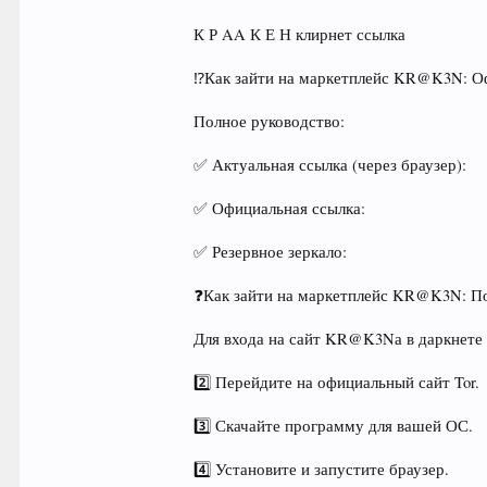
К Р AA К Е Н клирнет ссылка
⁉Как зайти на маркетплейс KR@K3N: Оф
Полное руководство:
✅ Актуальная ссылка (через браузер):
✅ Официальная ссылка:
✅ Резервное зеркало:
❓Как зайти на маркетплейс KR@K3N: П
Для входа на сайт KR@K3Nа в даркнете т
2️⃣ Перейдите на официальный сайт Tor.
3️⃣ Скачайте программу для вашей ОС.
4️⃣ Установите и запустите браузер.