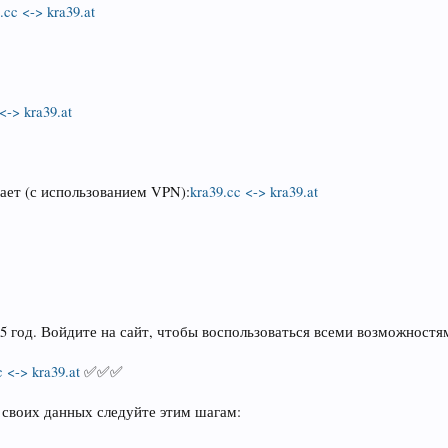
.cc <-> kra39.at
<-> kra39.at
тает (с использованием VPN):
kra39.cc <-> kra39.at
25 год. Войдите на сайт, чтобы воспользоваться всеми возможност
c <-> kra39.at
✅✅✅
 своих данных следуйте этим шагам: