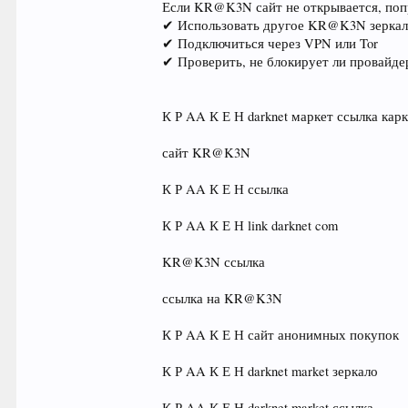
Если KR@K3N сайт не открывается, поп
✔ Использовать другое KR@K3N зеркал
✔ Подключиться через VPN или Tor
✔ Проверить, не блокирует ли провайде
К Р AA К Е Н darknet маркет ссылка карк
сайт KR@K3N
К Р AA К Е Н ссылка
К Р AA К Е Н link darknet com
KR@K3N ссылка
ссылка на KR@K3N
К Р AA К Е Н сайт анонимных покупок
К Р AA К Е Н darknet market зеркало
К Р AA К Е Н darknet market ссылка