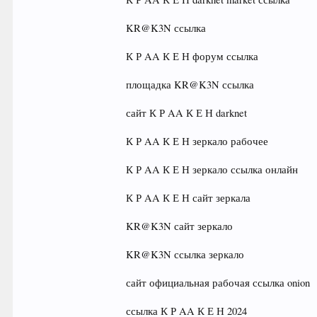
KR@K3N ссылка
К Р AA К Е Н форум ссылка
площадка KR@K3N ссылка
сайт К Р AA К Е Н darknet
К Р AA К Е Н зеркало рабочее
К Р AA К Е Н зеркало ссылка онлайн
К Р AA К Е Н сайт зеркала
KR@K3N сайт зеркало
KR@K3N ссылка зеркало
сайт официальная рабочая ссылка onion
ссылка К Р AA К Е Н 2024