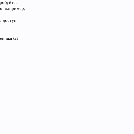
робуйте:
о, например,
р доступ
ен market