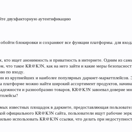
ойте двухфакторную аутентификацию
 обойти блокировки и сохраняют все функции платформы. для входа
х, кто ищет анонимность и приватность в интернете. Одним из са
ом, что такое KR@K3N, как на него зайти и какие меры безопаснос
ию по входу.
з крупнейших и наиболее популярных даркнет-маркетплейсов. Эт
На платформе можно найти широкий ассортимент продуктов, начин
надежности и разнообразию товаров, KR@K3N завоевал доверие мно
етплейсы?
ых известных площадок в даркнете, предоставляющая пользовате
кой официального KR@K3N сайта, пользователи ищут рабочие зеркал
равильно использовать KR@K3N ссылки, что делать при недоступно