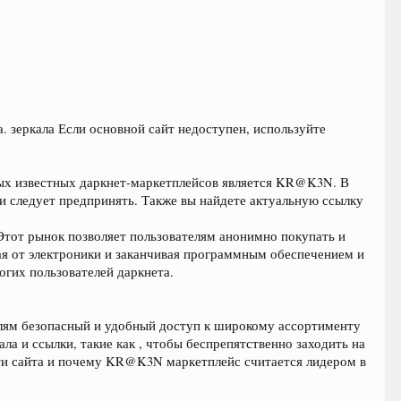
. зеркала Если основной сайт недоступен, используйте
мых известных даркнет-маркетплейсов является KR@K3N. В
ти следует предпринять. Также вы найдете актуальную ссылку
от рынок позволяет пользователям анонимно покупать и
ая от электроники и заканчивая программным обеспечением и
гих пользователей даркнета.
лям безопасный и удобный доступ к широкому ассортименту
а и ссылки, такие как , чтобы беспрепятственно заходить на
сти сайта и почему KR@K3N маркетплейс считается лидером в