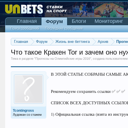
Главная
Блоги
Мониторинг
Форум
Поиск сообщений
Последние сообщения
Главная
Форум
Жизнь вне беттинга
Архив
Прогн
Что такое Кракен Tor и зачем оно ну
Тема в разделе "
Прогнозы на Олимпийские игры 2016
", создана пользователе
В ЭТОЙ СТАТЬЕ СОБРАНЫ САМЫЕ А
Рекомендуем сохранить ссылки ✅ ✅ ✅
СПИСОК ВСЕХ ДОСТУПНЫХ ССЫЛОК
Tcontingross
1) Официальная ссылка (взята из инстр
Лудоман со стажем