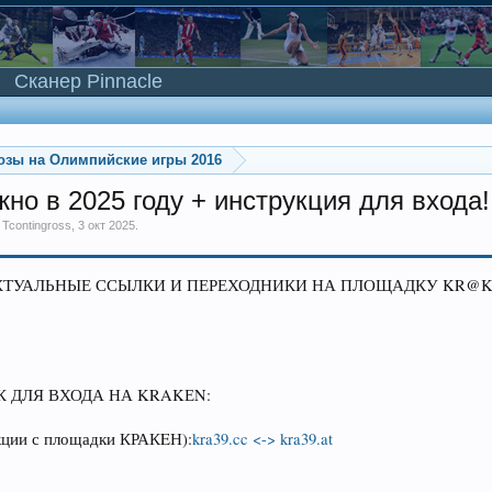
Сканер Pinnacle
озы на Олимпийские игры 2016
жно в 2025 году + инструкция для входа!
м
Tcontingross
,
3 окт 2025
.
КТУАЛЬНЫЕ ССЫЛКИ И ПЕРЕХОДНИКИ НА ПЛОЩАДКУ KR@K3N 
 ДЛЯ ВХОДА НА KRAKЕN:
укции с площадки КРАКEН):
kra39.cc <-> kra39.at