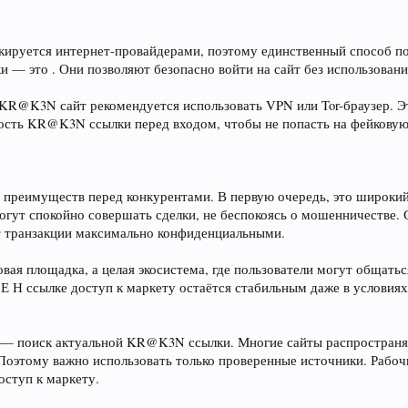
ируется интернет-провайдерами, поэтому единственный способ п
и — это . Они позволяют безопасно войти на сайт без использован
 KR@K3N сайт рекомендуется использовать VPN или Tor-браузер. 
ность KR@K3N ссылки перед входом, чтобы не попасть на фейковую
реимуществ перед конкурентами. В первую очередь, это широкий а
огут спокойно совершать сделки, не беспокоясь о мошенничестве.
т транзакции максимально конфиденциальными.
ая площадка, а целая экосистема, где пользователи могут общатьс
 Н ссылке доступ к маркету остаётся стабильным даже в условиях
й — поиск актуальной KR@K3N ссылки. Многие сайты распространяю
Поэтому важно использовать только проверенные источники. Рабо
оступ к маркету.