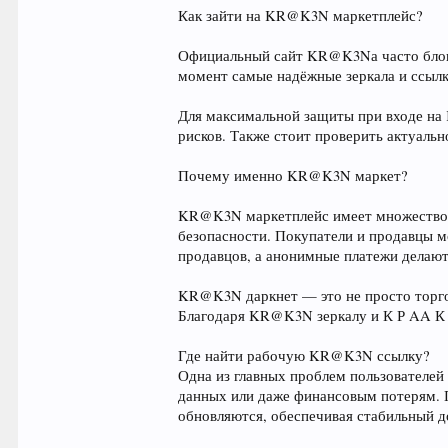
Как зайти на KR@K3N маркетплейс?
Официальный сайт KR@K3Nа часто блок
момент самые надёжные зеркала и ссылк
Для максимальной защиты при входе на
рисков. Также стоит проверить актуаль
Почему именно KR@K3N маркет?
KR@K3N маркетплейс имеет множество п
безопасности. Покупатели и продавцы м
продавцов, а анонимные платежи делаю
KR@K3N даркнет — это не просто торгов
Благодаря KR@K3N зеркалу и К Р AA К Е
Где найти рабочую KR@K3N ссылку?
Одна из главных проблем пользователе
данных или даже финансовым потерям. 
обновляются, обеспечивая стабильный д