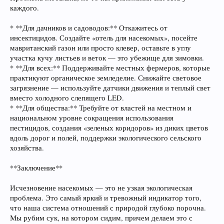
каждого.
* **Для дачников и садоводов:** Откажитесь от
инсектицидов. Создайте «отель для насекомых», посейте
мавританский газон или просто клевер, оставьте в углу
участка кучу листьев и веток — это убежище для зимовки.
* **Для всех:** Поддерживайте местных фермеров, которые
практикуют органическое земледелие. Снижайте световое
загрязнение — используйте датчики движения и теплый свет
вместо холодного слепящего LED.
* **Для общества:** Требуйте от властей на местном и
национальном уровне сокращения использования
пестицидов, создания «зеленых коридоров» из диких цветов
вдоль дорог и полей, поддержки экологического сельского
хозяйства.
**Заключение**
Исчезновение насекомых — это не узкая экологическая
проблема. Это самый яркий и тревожный индикатор того,
что наша система отношений с природой глубоко порочна.
Мы рубим сук, на котором сидим, причем делаем это с