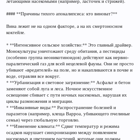
летающими насекомыми (например, ласточек и стрижей).
#### **Причины тихого апокалипсиса: кто виноват?**
Вина лежит не на одном факторе, а на их смертоносном
коктейле.
* **Интенсивное сельское хозяйство:** Это главный драйвер.
Монокультуры уничтожают среду обитания, а пестициды
(особенно группа неоникотиноидов) действуют как нервно-
паралитический газ для всей нецелевой фауны. Они не просто
убивают «вредителей» на поле, но и накапливаются в почве и
воде, отравляя все вокруг.
* **Урбанизация и световое загрязнение:** Асфальт и бетон
заменяют собой луга и леса. Ночное искусственное
освещение сбивает с пути ночных насекомых, нарушая их
циклы размножения и миграции.
* **Инвазивные виды:** Распространение болезней и
паразитов (например, клеща Варроа, убивающего пчелиные
семьи) через глобальную торговлю.
* **Изменение климата:** Сдвиг температур и режима
осадков нарушает синхронизацию между появлением
насекомых и цветением растений, которые они должны