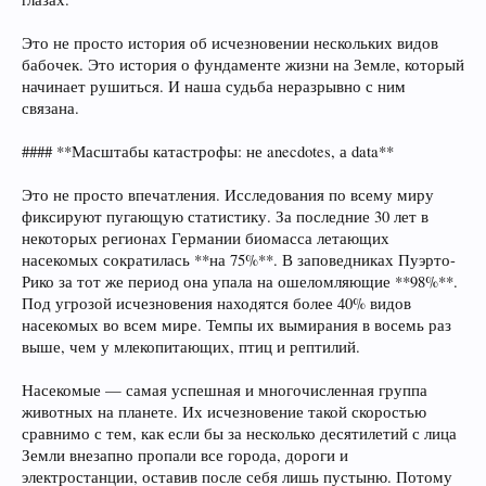
Это не просто история об исчезновении нескольких видов
бабочек. Это история о фундаменте жизни на Земле, который
начинает рушиться. И наша судьба неразрывно с ним
связана.
#### **Масштабы катастрофы: не anecdotes, а data**
Это не просто впечатления. Исследования по всему миру
фиксируют пугающую статистику. За последние 30 лет в
некоторых регионах Германии биомасса летающих
насекомых сократилась **на 75%**. В заповедниках Пуэрто-
Рико за тот же период она упала на ошеломляющие **98%**.
Под угрозой исчезновения находятся более 40% видов
насекомых во всем мире. Темпы их вымирания в восемь раз
выше, чем у млекопитающих, птиц и рептилий.
Насекомые — самая успешная и многочисленная группа
животных на планете. Их исчезновение такой скоростью
сравнимо с тем, как если бы за несколько десятилетий с лица
Земли внезапно пропали все города, дороги и
электростанции, оставив после себя лишь пустыню. Потому