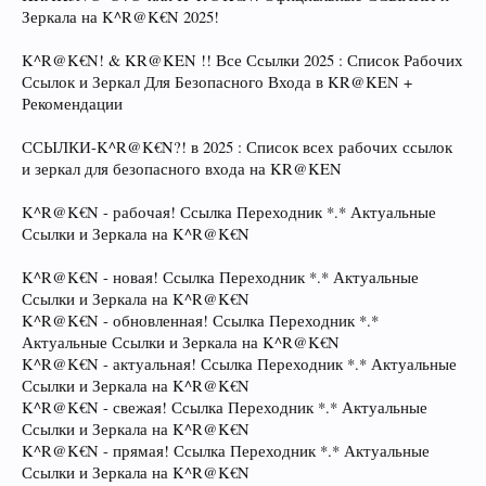
Зеркала на K^R@K€N 2025!
K^R@K€N! & KR@KEN !! Все Ссылки 2025 : Список Рабочих
Ссылок и Зеркал Для Безопасного Входа в KR@KEN +
Рекомендации
ССЫЛКИ-K^R@K€N?! в 2025 : Список всех рабочих ссылок
и зеркал для безопасного входа на KR@KEN
K^R@K€N - рабочая! Ссылка Переходник *.* Актуальные
Ссылки и Зеркала на K^R@K€N
K^R@K€N - новая! Ссылка Переходник *.* Актуальные
Ссылки и Зеркала на K^R@K€N
K^R@K€N - обновленная! Ссылка Переходник *.*
Актуальные Ссылки и Зеркала на K^R@K€N
K^R@K€N - актуальная! Ссылка Переходник *.* Актуальные
Ссылки и Зеркала на K^R@K€N
K^R@K€N - свежая! Ссылка Переходник *.* Актуальные
Ссылки и Зеркала на K^R@K€N
K^R@K€N - прямая! Ссылка Переходник *.* Актуальные
Ссылки и Зеркала на K^R@K€N