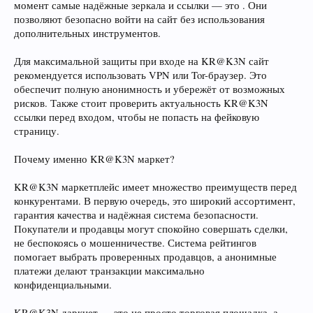
момент самые надёжные зеркала и ссылки — это . Они
позволяют безопасно войти на сайт без использования
дополнительных инструментов.
Для максимальной защиты при входе на KR@K3N сайт
рекомендуется использовать VPN или Tor-браузер. Это
обеспечит полную анонимность и убережёт от возможных
рисков. Также стоит проверить актуальность KR@K3N
ссылки перед входом, чтобы не попасть на фейковую
страницу.
Почему именно KR@K3N маркет?
KR@K3N маркетплейс имеет множество преимуществ перед
конкурентами. В первую очередь, это широкий ассортимент,
гарантия качества и надёжная система безопасности.
Покупатели и продавцы могут спокойно совершать сделки,
не беспокоясь о мошенничестве. Система рейтингов
помогает выбрать проверенных продавцов, а анонимные
платежи делают транзакции максимально
конфиденциальными.
KR@K3N даркнет — это не просто торговая площадка, а