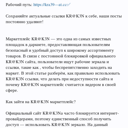
Рабочий путь:
https://kra39---at.cc✅
Сохраняйте актуальные ссылки KR@K3N к себе, наши посты
постоянно удаляют!
Маркетплейс KR@K3N — это одна из самых известных
площадок в даркнете, предоставляющая пользователям
безопасный и удобный доступ к широкому ассортименту
товаров. В связи с постоянной блокировкой официального
KR@K3N сайта, пользователи ищут рабочие зеркала и
ссылки, такие как , чтобы беспрепятственно заходить на
маркет. В этой статье разберём, как правильно использовать
KR@K3N ссылки, что делать при недоступности сайта и
почему KR@K3N маркетплейс считается лидером в своей
сфере.
Как зайти на KR@K3N маркетплейс?
Официальный сайт KR@K3Nа часто блокируется интернет-
провайдерами, поэтому единственный способ получить
доступ — использовать KR@K3N зеркало. На данный