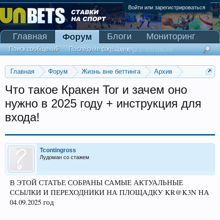
Войти или зарегистрироваться
Главная
Блоги
Мониторинг
Форум
Сканер Pinnacle
Поиск сообщений
Последние сообщения
Главная
Форум
Жизнь вне беттинга
Архив
Прогнозы на Олимпийские игры 2016
Что такое Кракен Tor и зачем оно
нужно в 2025 году + инструкция для
входа!
Tcontingross
Лудоман со стажем
В ЭТОЙ СТАТЬЕ СОБРАНЫ САМЫЕ АКТУАЛЬНЫЕ
ССЫЛКИ И ПЕРЕХОДНИКИ НА ПЛОЩАДКУ KR@K3N НА
04.09.2025 год