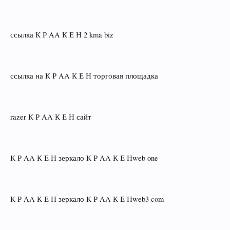
ссылка К Р AA К Е Н 2 kma biz
ссылка на К Р AA К Е Н торговая площадка
razer К Р AA К Е Н сайт
К Р AA К Е Н зеркало К Р AA К Е Нweb one
К Р AA К Е Н зеркало К Р AA К Е Нweb3 com