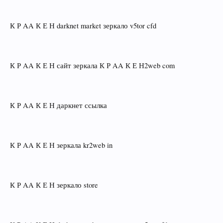
К Р AA К Е Н darknet market зеркало v5tor cfd
К Р AA К Е Н сайт зеркала К Р AA К Е Н2web com
К Р AA К Е Н даркнет ссылка
К Р AA К Е Н зеркала kr2web in
К Р AA К Е Н зеркало store