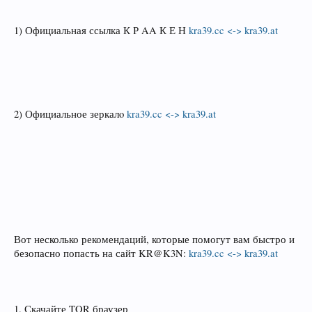
1) Официальная ссылка К Р AA К Е Н
kra39.cc <-> kra39.at
2) Официальное зеркалo
kra39.cc <-> kra39.at
Вот несколько рекомендаций, которые помогут вам быстро и
безопасно попасть на сайт KR@K3N:
kra39.cc <-> kra39.at
1. Скачайте TOR браузер