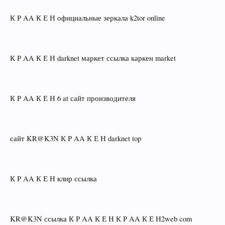
К Р AA К Е Н официальные зеркала k2tor online
К Р AA К Е Н darknet маркет ссылка каркен market
К Р AA К Е Н 6 at сайт производителя
сайт KR@K3N К Р AA К Е Н darknet top
К Р AA К Е Н клир ссылка
KR@K3N ссылка К Р AA К Е Н К Р AA К Е Н2web com