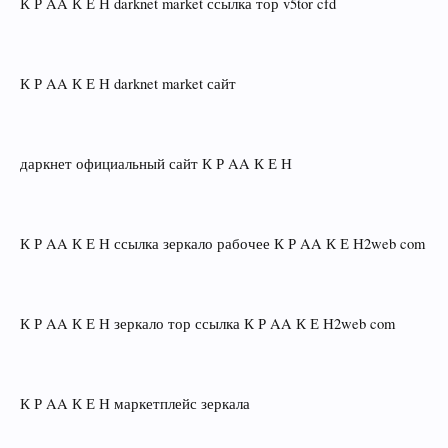
К Р AA К Е Н darknet market ссылка тор v5tor cfd
К Р AA К Е Н darknet market сайт
даркнет официальный сайт К Р AA К Е Н
К Р AA К Е Н ссылка зеркало рабочее К Р AA К Е Н2web com
К Р AA К Е Н зеркало тор ссылка К Р AA К Е Н2web com
К Р AA К Е Н маркетплейс зеркала