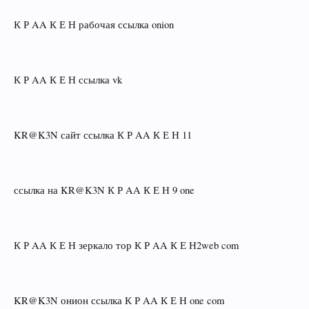
К Р AA К Е Н рабочая ссылка onion
К Р AA К Е Н ссылка vk
KR@K3N сайт ссылка К Р AA К Е Н 11
ссылка на KR@K3N К Р AA К Е Н 9 one
К Р AA К Е Н зеркало тор К Р AA К Е Н2web com
KR@K3N онион ссылка К Р AA К Е Н one com