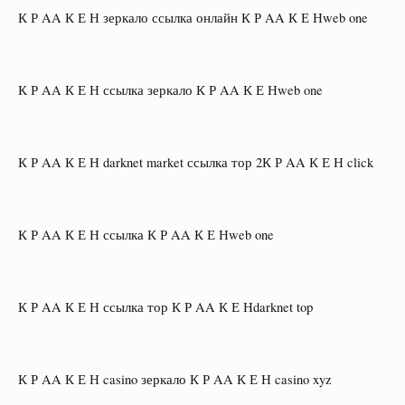
К Р AA К Е Н зеркало ссылка онлайн К Р AA К Е Нweb one
К Р AA К Е Н ссылка зеркало К Р AA К Е Нweb one
К Р AA К Е Н darknet market ссылка тор 2К Р AA К Е Н click
К Р AA К Е Н ссылка К Р AA К Е Нweb one
К Р AA К Е Н ссылка тор К Р AA К Е Нdarknet top
К Р AA К Е Н casino зеркало К Р AA К Е Н casino xyz