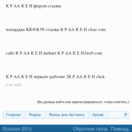
К Р AA К Е Н форум ссылка
площадка KR@K3N ссылка К Р AA К Е Н clear com
сайт К Р AA К Е Н darknet К Р AA К Е Н2web com
К Р AA К Е Н зеркало рабочее 2К Р AA К Е Н click
2 окт 2025
(Вы должны войти или зарегистрироваться, чтобы ответить.)
Главная
Форум
Жизнь вне беттинга
Архив
Прогнозы на Олимпийские игры 2016
Russian (RU)
Обратная связь
Помощь