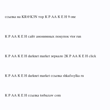
ссылка на KR@K3N тор К Р AA К Е Н 9 one
К Р AA К Е Н сайт анонимных покупок vtor run
К Р AA К Е Н darknet market зеркало 2К Р AA К Е Н click
К Р AA К Е Н darknet market ссылка shkafssylka ru
К Р AA К Е Н ссылка torbazaw com