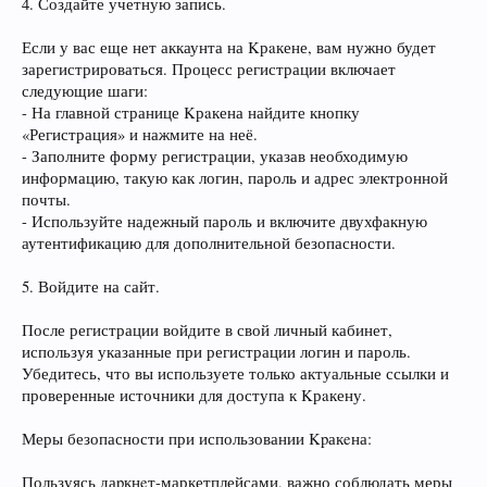
4. Создайте учетную запись.
Если у вас еще нет аккаунта на Kрaкене, вам нужно будет
зарегистрироваться. Процесс регистрации включает
следующие шаги:
- На главной странице Kрaкена найдите кнопку
«Регистрация» и нажмите на неё.
- Заполните форму регистрации, указав необходимую
информацию, такую как логин, пароль и адрес электронной
почты.
- Используйте надежный пароль и включите двухфакную
аутентификацию для дополнительной безопасности.
5. Войдите на сайт.
После регистрации войдите в свой личный кабинет,
используя указанные при регистрации логин и пароль.
Убедитесь, что вы используете только актуальные ссылки и
проверенные источники для доступа к Kрaкену.
Меры безопасности при использовании Kpакeна:
Пользуясь даpкнeт-маркетплейсами, важно соблюдать меры