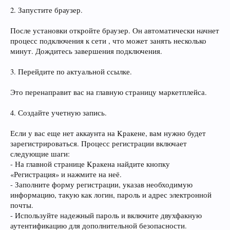
2. Запустите браузер.
После установки откройте браузер. Он автоматически начнет
процесс подключения к сети , что может занять несколько
минут. Дождитесь завершения подключения.
3. Перейдите по актуальной ссылке.
Это перенаправит вас на главную страницу маркетплейса.
4. Создайте учетную запись.
Если у вас еще нет аккаунта на Kрaкене, вам нужно будет
зарегистрироваться. Процесс регистрации включает
следующие шаги:
- На главной странице Kрaкена найдите кнопку
«Регистрация» и нажмите на неё.
- Заполните форму регистрации, указав необходимую
информацию, такую как логин, пароль и адрес электронной
почты.
- Используйте надежный пароль и включите двухфакную
аутентификацию для дополнительной безопасности.