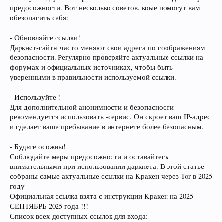
предосожности. Вот несколько советов, коые помогут вам
обезопасить себя:
- Обновляйте ссылки!
Даpкнeт-сайты часто меняют свои адреса по соображениям
безопасности. Регулярно проверяйте актуальные ссылки на
форумах и официальных источниках, чтобы быть
уверенными в правильности используемой ссылки.
- Используйте !
Для дополнительной анонимности и безопасности
рекомендуется использовать -сервис. Он скроет ваш IP-адрес
и сделает ваше пребывание в интернете более безопасным.
- Будьте осожны!
Соблюдайте меры предосожности и оставайтесь
внимательными при использовании даpкнeта. В этой статье
собраны самые актуальные ссылки на Kрaкен через Tor в 2025
году
Официальная ссылка взята с инструкции Kрaкен на 2025
СЕНТЯБРЬ 2025 года !!!
Список всех доступных ссылок для входа: