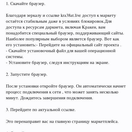
1. Скачайте браузер.
Благодаря зеркалу и ссылке kra38at.live доступ к маркету
остаётся стабильным даже в условиях блокировок.Для
доступа к ресурсам даркнета, включая Kрaкен, вам
понадобится специальный браузер, поддерживающий сайты.
Наиболее популярным выбором является браузер. Вот как
его установить:- Перейдите на официальный сайт проекта .
- Скачайте установочный файл для вашей операционной
системы.
- Установите браузер, следуя инструкциям на экране.
2. Запустите браузер.
После установки откройте браузер. Он автоматически начнет
процесс подключения к сети , что может занять несколько
минут. Дождитесь завершения подключения.
3. Перейдите по актуальной ссылке.
Это перенаправит вас на главную страницу маркетплейса.