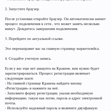
2. Запустите браузер.
После установки откройте браузер. Он автоматически начнет
процесс подключения к сети , что может занять несколько
минут. Дождитесь завершения подключения.
3. Перейдите по актуальной ссылке.
Это перенаправит вас на главную страницу маркетплейса.
4. Создайте учетную запись.
Если у вас еще нет аккаунта на Kрaкене, вам нужно будет
зарегистрироваться. Процесс регистрации включает
следующие шаги:
- На главной странице Kрaкена найдите кнопку
«Регистрация» и нажмите на неё.
- Заполните форму регистрации, указав необходимую
информацию, такую как логин, пароль и адрес электронной
почты.
- Используйте надежный пароль и включите двухфакную