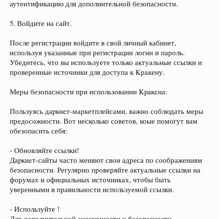
аутентификацию для дополнительной безопасности.
5. Войдите на сайт.
После регистрации войдите в свой личный кабинет,
используя указанные при регистрации логин и пароль.
Убедитесь, что вы используете только актуальные ссылки и
проверенные источники для доступа к Kрaкену.
Меры безопасности при использовании Kpакeна:
Пользуясь даpкнeт-маркетплейсами, важно соблюдать меры
предосожности. Вот несколько советов, коые помогут вам
обезопасить себя:
- Обновляйте ссылки!
Даpкнeт-сайты часто меняют свои адреса по соображениям
безопасности. Регулярно проверяйте актуальные ссылки на
форумах и официальных источниках, чтобы быть
уверенными в правильности используемой ссылки.
- Используйте !
Для дополнительной анонимности и безопасности