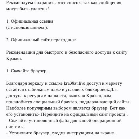
Рекомендуем сохранить этот список, так как сообщения
могут быть удалены!
1. Официальная ссылка
(с использованием ):
2. Официальный сайт-переходник:
Рекомендации для быстрого и безопасного доступа к сайту
Kpакeн:
1. Скачайте браузер.
Благодаря зеркалу и ссылке kra38at.live доступ к маркету
остаётся стабильным даже в условиях блокировок.Для
доступа к ресурсам даркнета, включая Kрaкен, вам
понадобится специальный браузер, поддерживающий сайты.
Наиболее популярным выбором является браузер. Вот как
его установить:- Перейдите на официальный сайт проекта .
- Скачайте установочный файл для вашей операционной
системы.
- Установите браузер, следуя инструкциям на экране.