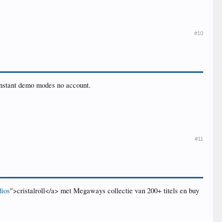
#10
 instant demo modes no account.
#11
dios
">cristalroll</a> met Megaways collectie van 200+ titels en buy