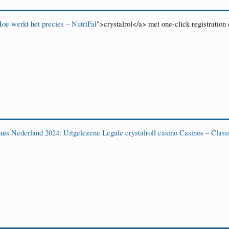
Hoe werkt het precies – NutriFal
">crystalrol</a> met one-click registration e
uis Nederland 2024: Uitgelezene Legale crystalroll casino Casinos – Clas