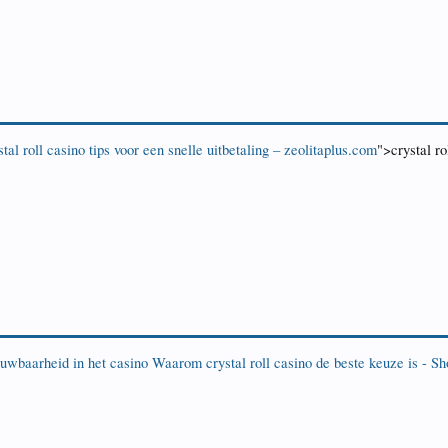
al roll casino tips voor een snelle uitbetaling – zeolitaplus.com
">crystal r
ouwbaarheid in het casino Waarom crystal roll casino de beste keuze is - S