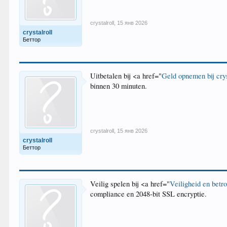
crystalroll
,
15 янв 2026
crystalroll
Беттор
Uitbetalen bij <a href="
Geld opnemen bij cryst
binnen 30 minuten.
crystalroll
,
15 янв 2026
crystalroll
Беттор
Veilig spelen bij <a href="
Veiligheid en betr
compliance en 2048-bit SSL encryptie.