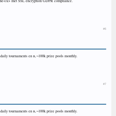
nline</a> met SSL encryption GDPR compliance.
#6
 daily tournaments en в‚¬100k prize pools monthly.
#7
 daily tournaments en в‚¬100k prize pools monthly.