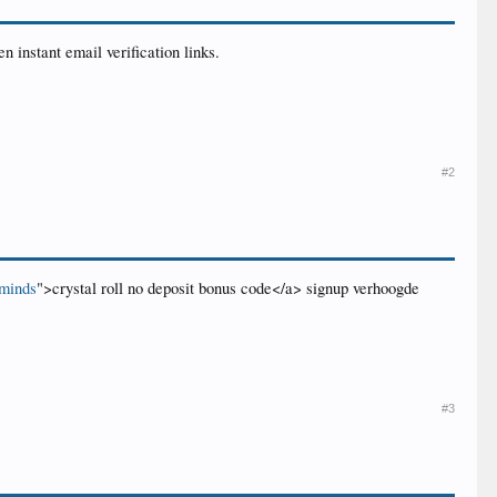
n instant email verification links.
#2
sminds
">crystal roll no deposit bonus code</a> signup verhoogde
#3