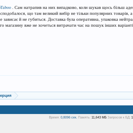
Taboo
. Сам натрапив на них випадково, коли шукав щось більш аде
сподобалося, що там великий вибір не тільки популярних товарів, а
 зависає й не губиться. Доставка була оперативна, упаковка нейтрал
го магазину вже не хочеться витрачати час на пошук інших варіанті
мерция
Время:
0,8096 сек.
Память:
11,643 МБ
Запросов к БД:
1