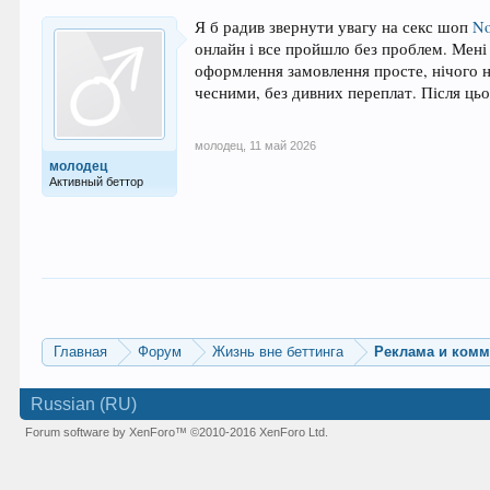
Я б радив звернути увагу на секс шоп
No
онлайн і все пройшло без проблем. Мені 
оформлення замовлення просте, нічого не
чесними, без дивних переплат. Після цьо
молодец
,
11 май 2026
молодец
Активный беттор
Главная
Форум
Жизнь вне беттинга
Реклама и ком
Russian (RU)
Forum software by XenForo™
©2010-2016 XenForo Ltd.