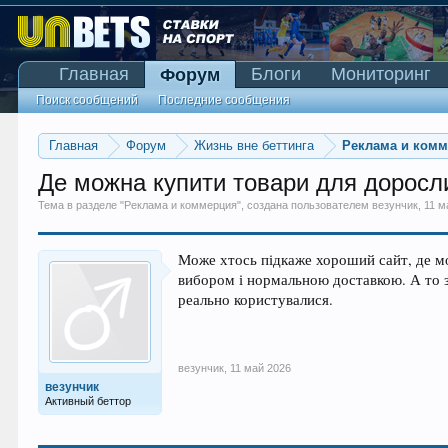
Главная
Блоги
Мониторинг
Форум
Поиск сообщений
Последние сообщения
Главная
Форум
Жизнь вне беттинга
Реклама и ком
Де можна купити товари для доросл
Тема в разделе "
Реклама и коммерция
", создана пользователем
везунчик
,
11 м
Може хтось підкаже хороший сайт, де мо
вибором і нормальною доставкою. А то з
реально користувалися.
везунчик
,
11 май 2026
везунчик
Активный беттор