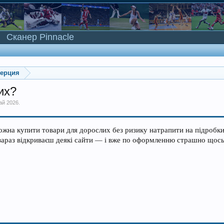
Сканер Pinnacle
мерция
их?
ай 2026
.
жна купити товари для дорослих без ризику натрапити на підробки
араз відкриваєш деякі сайти — і вже по оформленню страшно щось 