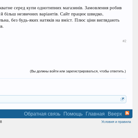
кватне серед купи однотипних магазинів. Замовлення робив
 й більш незвичних варіантів. Сайт працює швидко,
ьна, без будь-яких натяків на вміст. Плюс ціни виглядають
в.
#2
(Вы должны войти или зарегистрироваться, чтобы ответить.)
Обратная связь
Помощь
Главная
Вверх
8
Условия и правила