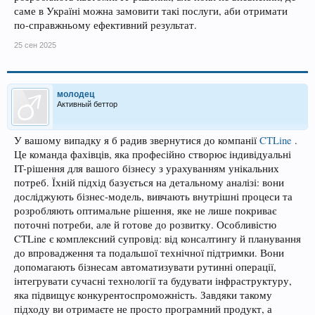
саме в Україні можна замовити такі послуги, аби отримати
по-справжньому ефективний результат.
25 сен 2025
молодец
Активный беттор
У вашому випадку я б радив звернутися до компанії
CTLine
.
Це команда фахівців, яка професійно створює індивідуальні
IT-рішення для вашого бізнесу з урахуванням унікальних
потреб. Їхній підхід базується на детальному аналізі: вони
досліджують бізнес-модель, вивчають внутрішні процеси та
розробляють оптимальне рішення, яке не лише покриває
поточні потреби, але й готове до розвитку. Особливістю
CTLine є комплексний супровід: від консалтингу й планування
до впровадження та подальшої технічної підтримки. Вони
допомагають бізнесам автоматизувати рутинні операції,
інтегрувати сучасні технології та будувати інфраструктуру,
яка підвищує конкурентоспроможність. Завдяки такому
підходу ви отримаєте не просто програмний продукт, а