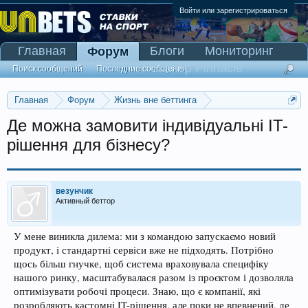
Войти или зарегистрироваться
Главная
Блоги
Мониторинг
Форум
Сканер Pinnacle
Поиск сообщений
Последние сообщения
Главная
Форум
Жизнь вне беттинга
Реклама и коммерция
Де можна замовити індивідуальні IT-
рішення для бізнесу?
везунчик
Активный беттор
У мене виникла дилема: ми з командою запускаємо новий
продукт, і стандартні сервіси вже не підходять. Потрібно
щось більш гнучке, щоб система враховувала специфіку
нашого ринку, масштабувалася разом із проєктом і дозволяла
оптимізувати робочі процеси. Знаю, що є компанії, які
розробляють кастомні IT-рішення, але поки не впевнений, де