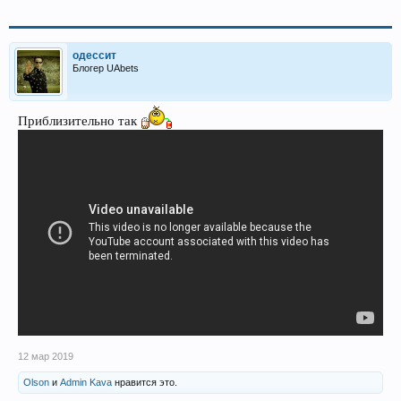
одессит
Блогер UAbets
Приблизительно так
12 мар 2019
Olson
и
Admin Kava
нравится это.