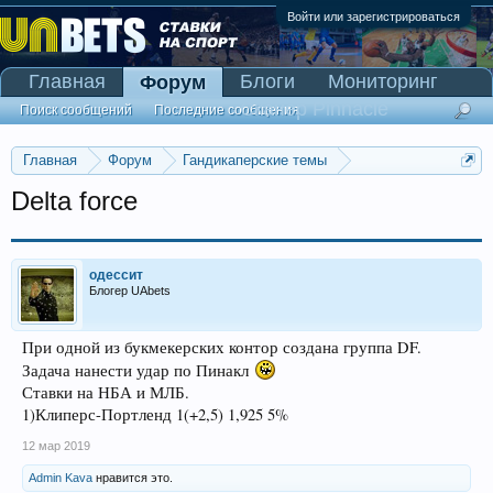
Войти или зарегистрироваться
Главная
Блоги
Мониторинг
Форум
Сканер Pinnacle
Поиск сообщений
Последние сообщения
Главная
Форум
Гандикаперские темы
Темы со ставками
Delta force
одессит
Блогер UAbets
При одной из букмекерских контор создана группа DF.
Задача нанести удар по Пинакл
Ставки на НБА и МЛБ.
1)Клиперс-Портленд 1(+2,5) 1,925 5%
12 мар 2019
Admin Kava
нравится это.