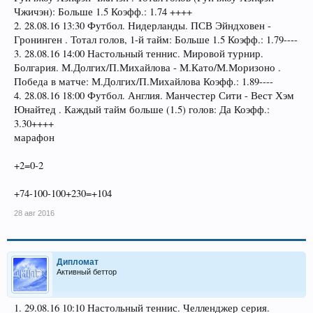
Чжичэн): Больше 1.5 Коэфф.: 1.74 ++++
2. 28.08.16 13:30 Футбол. Нидерланды. ПСВ Эйндховен -
Гронинген . Тотал голов, 1-й тайм: Больше 1.5 Коэфф.: 1.79----
3. 28.08.16 14:00 Настольный теннис. Мировой турнир.
Болгария. М.Долгих/П.Михайлова - М.Като/М.Моризоно .
Победа в матче: М.Долгих/П.Михайлова Коэфф.: 1.89----
4. 28.08.16 18:00 Футбол. Англия. Манчестер Сити - Вест Хэм
Юнайтед . Каждый тайм больше (1.5) голов: Да Коэфф.:
3.30++++
марафон
+2=0-2
+74-100-100+230=+104
28 авг 2016
Дипломат
Активный беттор
1. 29.08.16 10:10 Настольный теннис. Челленджер серия.