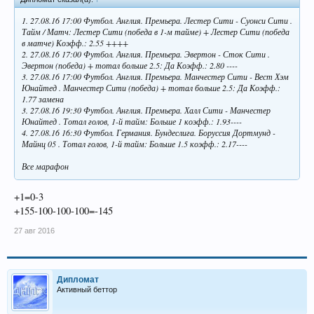
1. 27.08.16 17:00 Футбол. Англия. Премьера. Лестер Сити - Суонси Сити .
Тайм / Матч: Лестер Сити (победа в 1-м тайме) + Лестер Сити (победа
в матче) Коэфф.: 2.55 ++++
2. 27.08.16 17:00 Футбол. Англия. Премьера. Эвертон - Сток Сити .
Эвертон (победа) + тотал больше 2.5: Да Коэфф.: 2.80 ----
3. 27.08.16 17:00 Футбол. Англия. Премьера. Манчестер Сити - Вест Хэм
Юнайтед . Манчестер Сити (победа) + тотал больше 2.5: Да Коэфф.:
1.77 замена
3. 27.08.16 19:30 Футбол. Англия. Премьера. Халл Сити - Манчестер
Юнайтед . Тотал голов, 1-й тайм: Больше 1 коэфф.: 1.93----
4. 27.08.16 16:30 Футбол. Германия. Бундеслига. Боруссия Дортмунд -
Майнц 05 . Тотал голов, 1-й тайм: Больше 1.5 коэфф.: 2.17----
Все марафон
+1=0-3
+155-100-100-100=-145
27 авг 2016
Дипломат
Активный беттор