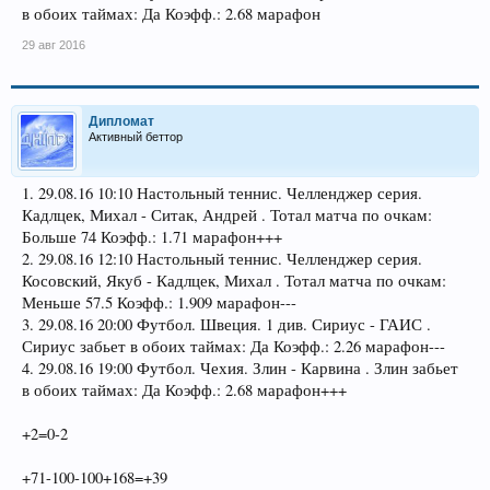
в обоих таймах: Да Коэфф.: 2.68 марафон
29 авг 2016
Дипломат
Активный беттор
1. 29.08.16 10:10 Настольный теннис. Челленджер серия.
Кадлцек, Михал - Ситак, Андрей . Тотал матча по очкам:
Больше 74 Коэфф.: 1.71 марафон+++
2. 29.08.16 12:10 Настольный теннис. Челленджер серия.
Косовский, Якуб - Кадлцек, Михал . Тотал матча по очкам:
Меньше 57.5 Коэфф.: 1.909 марафон---
3. 29.08.16 20:00 Футбол. Швеция. 1 див. Сириус - ГАИС .
Сириус забьет в обоих таймах: Да Коэфф.: 2.26 марафон---
4. 29.08.16 19:00 Футбол. Чехия. Злин - Карвина . Злин забьет
в обоих таймах: Да Коэфф.: 2.68 марафон+++
+2=0-2
+71-100-100+168=+39