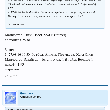
3. 27.08.16 17:00 Футбол. Англия. Премьера. Манчестер Сити - Вест Хэм
Юнайтед . Манчестер Сити (победа) + тотал больше 2.5: Да Коэфф.:
1.77
4. 27.08.16 16:30 Футбол. Германия. Бундеслига. Боруссия Дортмунд -
Майнц 05 . Тотал голов, 1-й тайм: Больше 1.5 коэфф.: 2.17
Все марафон
Манчестер Сити - Вест Хэм Юнайтед
состоится 28-го
Замена:
3. 27.08.16 19:30 Футбол. Англия. Премьера. Халл Сити -
Манчестер Юнайтед . Тотал голов, 1-й тайм: Больше 1
коэфф.: 1.93
марафон
27 авг 2016
Дипломат
Активный беттор
Дипломат сказал(а):
↑