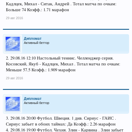
Кадлцек, Михал - Ситак, Андрей . Тотал матча по очкам:
Больше 74 Коэфф.: 1.71 марафон
29 авг 2016
Дипломат
Активный беттор
2. 29.08.16 12:10 Настольный теннис. Челленджер серия.
Косовский, Якуб - Кадлцек, Михал . Тотал матча по очкам:
Меньше 57.5 Коэфф.: 1.909 марафон
29 авг 2016
Дипломат
Активный беттор
3. 29.08.16 20:00 Футбол. Швеция. 1 див. Сириус - ГАИС .
Сириус забьет в обоих таймах: Да Коэфф.: 2.26 марафон
4. 29.08.16 19:00 Футбол. Чехия. Злин - Карвина . Злин забьет