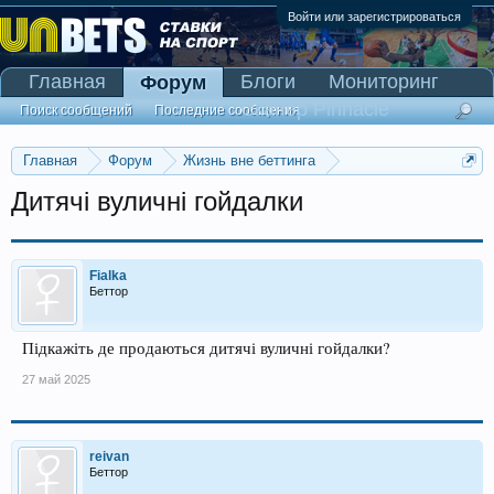
Войти или зарегистрироваться
Главная
Блоги
Мониторинг
Форум
Сканер Pinnacle
Поиск сообщений
Последние сообщения
Главная
Форум
Жизнь вне беттинга
Реклама и коммерция
Дитячі вуличні гойдалки
Fialka
Беттор
Підкажіть де продаються дитячі вуличні гойдалки?
27 май 2025
reivan
Беттор