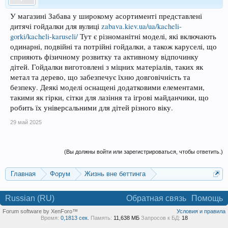
У магазині Забава у широкому асортименті представлені
дитячі гойдалки для вулиці
zabava.kiev.ua/ua/kacheli-
gorki/kacheli-karuseli/
Тут є різноманітні моделі, які включають
одинарні, подвійні та потрійні гойдалки, а також каруселі, що
сприяють фізичному розвитку та активному відпочинку
дітей. Гойдалки виготовлені з міцних матеріалів, таких як
метал та дерево, що забезпечує їхню довговічність та
безпеку. Деякі моделі оснащені додатковими елементами,
такими як гірки, сітки для лазіння та ігрові майданчики, що
робить їх універсальними для дітей різного віку.
29 май 2025
(Вы должны войти или зарегистрироваться, чтобы ответить.)
Главная
Форум
Жизнь вне беттинга
Реклама и коммерция
Russian (RU)
Обратная связь
Помощь
Forum software by XenForo™
Условия и правила
Время:
0,1813 сек.
Память:
11,638 МБ
Запросов к БД:
18