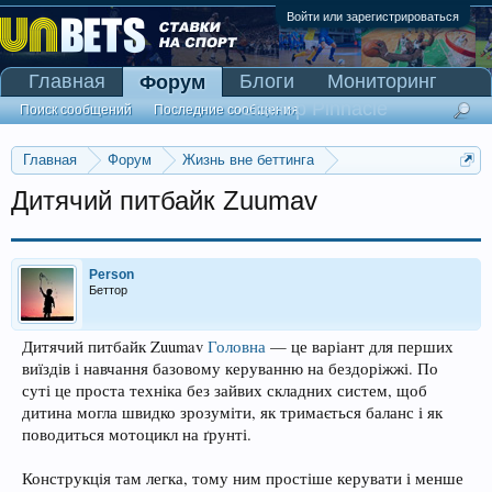
Войти или зарегистрироваться
Главная
Блоги
Мониторинг
Форум
Сканер Pinnacle
Поиск сообщений
Последние сообщения
Главная
Форум
Жизнь вне беттинга
Реклама и коммерция
Дитячий питбайк Zuumav
Person
Беттор
Дитячий питбайк Zuumav
Головна
— це варіант для перших
виїздів і навчання базовому керуванню на бездоріжжі. По
суті це проста техніка без зайвих складних систем, щоб
дитина могла швидко зрозуміти, як тримається баланс і як
поводиться мотоцикл на ґрунті.
Конструкція там легка, тому ним простіше керувати і менше