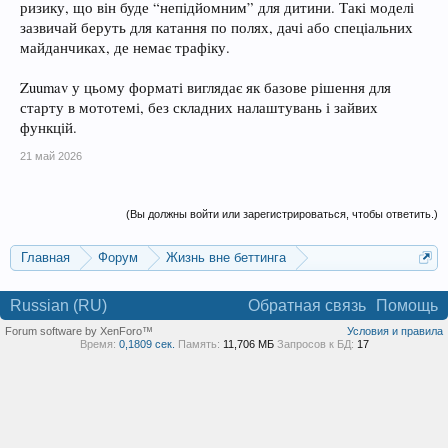
ризику, що він буде “непідйомним” для дитини. Такі моделі
зазвичай беруть для катання по полях, дачі або спеціальних
майданчиках, де немає трафіку.
Zuumav у цьому форматі виглядає як базове рішення для
старту в мототемі, без складних налаштувань і зайвих
функцій.
21 май 2026
(Вы должны войти или зарегистрироваться, чтобы ответить.)
Главная
Форум
Жизнь вне беттинга
Реклама и коммерция
Russian (RU)
Обратная связь
Помощь
Forum software by XenForo™
Условия и правила
Время:
0,1809 сек.
Память:
11,706 МБ
Запросов к БД:
17