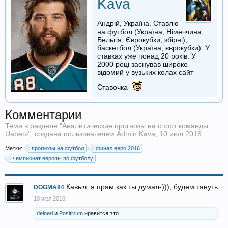
Kava
Андрій, Україна. Ставлю
на футбол (Україна, Німеччина,
Бельгія, Єврокубки, збірні),
баскетбол (Україна, єврокубки). У
ставках уже понад 20 років. У
2000 році заснував широко
відомий у вузьких колах сайт
Ставочка
Комментарии
Тема в разделе "
Аналитические прогнозы на спорт команды
Uabets
", создана пользователем
Admin Kava
,
10 июл 2016
.
Метки:
прогнозы на футбол
финал евро 2016
чемпионат европы по футболу
Кавыч, я прям как ты думал-))), будем тянуть
DOGMA84
10 июл 2016
delneri
и
Positivum
нравится это.