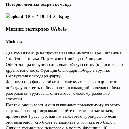
История личных встреч команд:
Мнение экcпертов UAbets
Michiru:
Две команды ещё не проигрывавшие на этом Евро.. Франция
5 побед и 1 ничья, Португалия 1 победа и 5 ничьих..
Обе команды получили довольно лёгкую сетку (относительно
других конечно).. Франция благодаря победе в группе,
Португалия благодаря фарту..
Французы до финала обкатали уже кучу разных вариантов
побед.. у них есть победа над топ командой, волевая победа,
разгромная, трудовая.. они готовы к любому развитию
событий..
Портам очень везёт и они выжимают помаксимуму из этого
фарта.. 4 раза проигрывали в счёте и смогли отыграться,
причём все 4 раза грозили им вылетом с турнира.. но если
они выиграют, кто будет вспоминать о том как это было..
Лички с громадным перевесом в пользу Франции.. 10