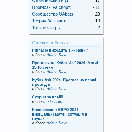
Олимпийские игры
:
17
Прогнозы на спорт
:
411
Сообщество UAbets
:
28
Теория беттинга
:
10
Тотализаторы
:
2
Свежее в блогах
Pinnacle виходить з України?
в блоге
Admin Kava
Прогнози на Кубок Азії 2024. Матчі
15-16 січня
в блоге
Admin Kava
Кубок Азії 2024. Прогноз на перші
ігрові дні
в блоге
Admin Kava
Скорiш за все!!!!
в блоге
одессит
Кваліфікація ЄВРО 2024 -
вирішальні матчі, ситуація в
групах
в блоге
Admin Kava