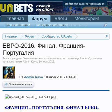
Войти или зарегистрироваться
Главная
Блоги
Мониторинг
Форум
Сканер Pinnacle
Поиск сообщений
Последние сообщения
Главная
Форум
Сообщество UAbets
Аналитические прогнозы на спорт команды Uabets
ЕВРО-2016. Финал. Франция-
Португалия
Тема в разделе "
Аналитические прогнозы на спорт команды Uabets
", создана
пользователем
Admin Kava
,
10 июл 2016
.
От
Admin Kava
10 июл 2016 в 14:49
Прогнозы на спорт
ФРАНЦИЯ - ПОРТУГАЛИЯ. ФИНАЛ EURO-