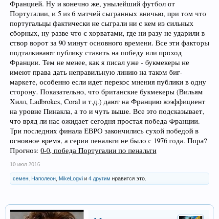
Францией. Ну и конечно же, унылейший футбол от
Португалии, и 5 из 6 матчей сыгранных вничью, при том что
португальцы фактически не сыграли ни с кем из сильных
сборных, ну разве что с хорватами, где ни разу не ударили в
створ ворот за 90 минут основного времени. Все эти факторы
подталкивают публику ставить на победу или проход
Франции. Тем не менее, как я писал уже - букмекеры не
имеют права дать неправильную линию на таком биг-
маркете, особенно если идет перекос мнения публики в одну
сторону. Показательно, что британские букмекеры (Вильям
Хилл, Ladbrokes, Coral и т.д.) дают на Францию коэффициент
на уровне Пинакла, а то и чуть выше. Все это подсказывает,
что вряд ли нас ожидает сегодня простая победа Франции.
Три последних финала ЕВРО закончились сухой победой в
основное время, а серии пенальти не было с 1976 года. Пора?
Прогноз:
0-0, победа Португалии по пенальти
10 июл 2016
семен
,
Наполеон
,
MikeLogvi
и
4 другим
нравится это.