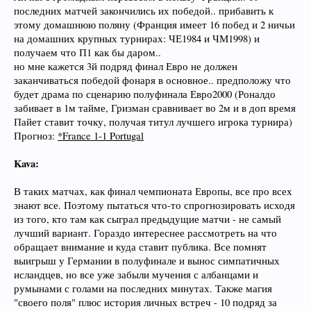
последних матчей закончились их победой.. прибавить к
этому домашнюю поляну (Франция имеет 16 побед и 2 ничьи
на домашних крупных турнирах: ЧЕ1984 и ЧМ1998) и
получаем что П1 как бы даром..
но мне кажется 3й подряд финал Евро не должен
заканчиваться победой фонаря в основное.. предположу что
будет драма по сценарию полуфинала Евро2000 (Роналдо
забивает в 1м тайме, Гризман сравнивает во 2м и в доп время
Пайет ставит точку, получая титул лучшего игрока турнира)
Прогноз:
*France 1-1 Portugal
Kava:
В таких матчах, как финал чемпионата Европы, все про всех
знают все. Поэтому пытаться что-то спрогнозировать исходя
из того, кто там как сыграл предыдущие матчи - не самый
лучший вариант. Гораздо интереснее рассмотреть на что
обращает внимание и куда ставит публика. Все помнят
выигрыш у Германии в полуфинале и вынос симпатичных
исландцев, но все уже забыли мучения с албанцами и
румынами с голами на последних минутах. Также магия
"своего поля" плюс история личных встреч - 10 подряд за