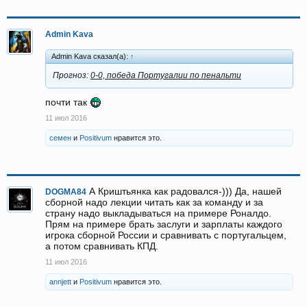
Admin Kava
Admin Kava сказал(а):
↑
Прогноз:
0-0, победа Португалии по пенальти
почти так
11 июл 2016
семен
и
Positivum
нравится это.
А Криштьянка как радовался-))) Да, нашей
DOGMA84
сборной надо лекции читать как за команду и за
страну надо выкладываться на примере Роналдо.
Прям на примере брать заслуги и зарплаты каждого
игрока сборной России и сравнивать с португальцем,
а потом сравнивать КПД.
11 июл 2016
annjett
и
Positivum
нравится это.