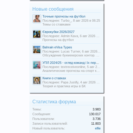
Новые сообщения
Точные прогнозы на футбол
Последнее: Turbo_,
8 авг 2026 в 06:25
Темы со ставками
Єврокубки 2026/2027
Последнее: Admin Kava,
6 авг 2026 в 19:31
Прогнозы на футбол
Bahrain eVisa Types
Последнее: Lucas Turner,
6 авг 2026 в 13:16
Обсуждение букмекерских контор. Отзывы о БК.
УПЛ 2024/25 - огляд команд і їх перспективи
Последнее: textreceiveonline,
5 авг 2026 в 20:54
Аналитические прогнозы на спорт команды Uabets
Книги о ставках
Последнее: Papa Justify,
4 авг 2026 в 00:12
Теория и практика игры в БК
Статистика форума
Темы:
3.983
Сообщения:
130.017
Пользователи:
3.736
Записи пользователей:
11.803
Новый пользователь:
elfie