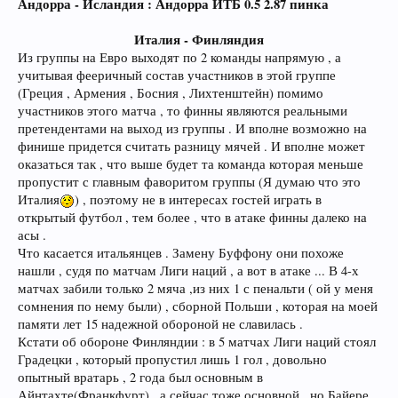
Андорра - Исландия : Андорра ИТБ 0.5 2.87 пинка
Италия - Финляндия
Из группы на Евро выходят по 2 команды напрямую , а
учитывая фееричный состав участников в этой группе
(Греция , Армения , Босния , Лихтенштейн) помимо
участников этого матча , то финны являются реальными
претендентами на выход из группы . И вполне возможно на
финише придется считать разницу мячей . И вполне может
оказаться так , что выше будет та команда которая меньше
пропустит с главным фаворитом группы (Я думаю что это
Италия
) , поэтому не в интересах гостей играть в
открытый футбол , тем более , что в атаке финны далеко на
асы .
Что касается итальянцев . Замену Буффону они похоже
нашли , судя по матчам Лиги наций , а вот в атаке ... В 4-х
матчах забили только 2 мяча ,из них 1 с пенальти ( ой у меня
сомнения по нему были) , сборной Польши , которая на моей
памяти лет 15 надежной обороной не славилась .
Кстати об обороне Финляндии : в 5 матчах Лиги наций стоял
Градецки , который пропустил лишь 1 гол , довольно
опытный вратарь , 2 года был основным в
Айнтахте(Франкфурт) , а сейчас тоже основной , но Байере