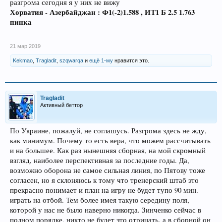
разгрома сегодня я у них не вижу
Хорватия - Азербайджан : Ф1(-2)1.588 , ИТ1 Б 2.5 1.763
пинка
21 мар 2019
Kekmao
,
Tragladit
,
szqwarqa
и
ещё 1-му
нравится это.
Tragladit
Активный беттор
По Украине, пожалуй, не соглашусь. Разгрома здесь не жду,
как минимум. Почему то есть вера, что можем рассчитывать
и на большее. Как раз нынешняя сборная, на мой скромный
взгляд, наиболее перспективная за последние годы. Да,
возможно оборона не самое сильная линия, по Пятову тоже
согласен, но я склоняюсь к тому что тренерский штаб это
прекрасно понимает и план на игру не будет тупо 90 мин.
играть на отбой. Тем более имея такую середину поля,
которой у нас не было наверно никогда. Зинченко сейчас в
полном порядке, никто не будет это отрицать, а в сборной он