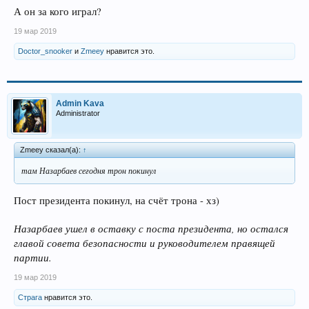
А он за кого играл?
19 мар 2019
Doctor_snooker
и
Zmeey
нравится это.
Admin Kava
Administrator
Zmeey сказал(а):
↑
там Назарбаев сегодня трон покинул
Пост президента покинул, на счёт трона - хз)
Назарбаев ушел в оставку с поста президента, но остался
главой совета безопасности и руководителем правящей
партии.
19 мар 2019
Страга
нравится это.