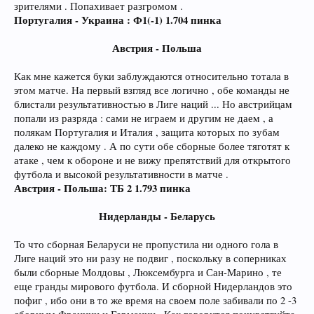
зрителями . Попахивает разгромом .
Португалия - Украина : Ф1(-1) 1.704 пинка
Австрия - Польша
Как мне кажется буки заблуждаются относительно тотала в
этом матче. На первый взгляд все логично , обе команды не
блистали результативностью в Лиге наций ... Но австрийцам
попали из разряда : сами не играем и другим не даем , а
полякам Португалия и Италия , защита которых по зубам
далеко не каждому . А по сути обе сборные более тяготят к
атаке , чем к обороне и не вижу препятствий для открытого
футбола и высокой результативности в матче .
Австрия - Польша: ТБ 2 1.793 пинка
Нидерланды - Беларусь
То что сборная Беларуси не пропустила ни одного гола в
Лиге наций это ни разу не подвиг , поскольку в соперниках
были сборные Молдовы , Люксембурга и Сан-Марино , те
еще гранды мирового футбола. И сборной Нидерландов это
пофиг , ибо они в то же время на своем поле забивали по 2 -3