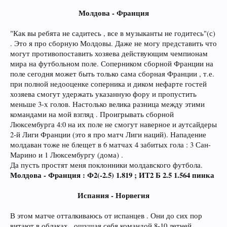
Молдова - Франция
"Как вы ребята не садитесь , все в музыканты не годитесь"(с)
. Это я про сборную Молдовы. Даже не могу представить что
могут противопоставить хозяева действующим чемпионам
мира на футбольном поле. Соперником сборной Франции на
поле сегодня может быть только сама сборная Франции , т.е.
при полной недооценке соперника и диком нефарте гостей
хозяева смогут удержать указанную фору и пропустить
меньше 3-х голов. Настолько велика разница между этими
командами на мой взгляд . Проигрывать сборной
Люксембурга 4:0 на их поле не смогут наверное и аутсайдеры
2-й Лиги Франции (это я про матч Лиги наций). Нападение
молдаван тоже не блещет в 6 матчах 4 забитых гола : 3 Сан-
Марино и 1 Люксембургу (дома) .
Да пусть простят меня поклонники молдавского футбола.
Молдова - Франция : Ф2(-2.5) 1.819 ; ИТ2 Б 2.5 1.564 пинка
Испания - Норвегия
В этом матче отталкиваюсь от испанцев . Они до сих пор
витают в облаках , ощущая себя командой 8-10 летней