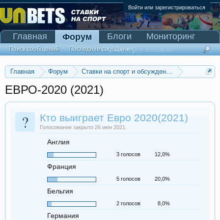
Войти или зарегистрироваться
Главная
Блоги
Мониторинг
Форум
Сканер Pinnacle
Поиск сообщений
Последние сообщения
Главная
Форум
Ставки на спорт и обсуждение спортивных со
Прогнозы на футбол
ЕВРО-2020 (2021)
?
Кто выиграет Евро 2020(2021)
Голосование закрыто 26 июн 2021.
Англия
3 голосов
12,0%
Франция
5 голосов
20,0%
Бельгия
2 голосов
8,0%
Германия