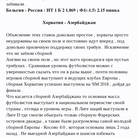
забивали .
Бельгия - Россия : ИТ 1 Б 2 1.869 ; Ф1(-1.5) 2.15 пинка
Хорватия - Азербайджан
Объяснение этих ставок довольно простое , хорваты просто
неудержимы на своем поле и постоянно идут вперед , под
довольно приличную поддержку своих трибун . Исключение
что не забили сборной
Англии на своем поле , но этот матч проводился при пустых
трибунах . Сравнивая уровень футболистов можно с
уверенностью сказать что он в разы выше , почти половина
игроков сборной выступают в ведущих клубах Европы ,
сборная Хорватии успешно выступила на ЧМ 2018 , дойдя до
финала .
Что касается сборной Азербайджана то основная масса
футболистов выступает в национальном первенстве своей
страны , отсюда и уровень игры . В Лиге наций выступали в
Лиге D где смогли обыграть только сборную Фарерских
островов дважды , а также были разгромлены самой молодой
сборной Европы - Косово 4:0 , которая основана лишь 2 года
назад . Не выездной Азербайджан и шансов избежать