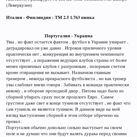
(Леверкузен)
Италия - Финляндия : ТМ 2.5 1.763 пинка
Португалия - Украина
Увы , но факт остается фактом , футбол в Украине умирает ,
деградировал он уже давно . Игроков приличного уровня
практически нет , конкуренция во внутреннем чемпионате
отсутствует , а поражения ведущих клубов страны от более
менее приличных клубов с разгромным , позорным счетом
кроме отвращения не вызывает. Назначили главным
тренером , некогда прекрасного футболиста , но как тренер
увы слабоват мягко говоря . Забивать в команде практически
некому , в обороне проходной двор , Пятова надо было из
сборной убирать сразу после прошлого Евро . Самое
грустное даже свет в конце туннеля отсутствует , не факт что
сам туннель не является тупиком. В данном виде на мой
взгляд выступление сборной в этом отборе обречено на
провал .
Португалия обычно довольно сильно выступает на своем
поле и не думаю что они будут валять дурака перед своими