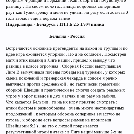
сборным Франции и Германии . Как говорится почувствуйте
разницу . На своем поле голландцы подобных соперников
рвут как Тузик грелку и меня не удивит ни разу если хозяева 3
гола забьют еще в первом тайме
Нидерланды - Беларусь : ИТ1 Б 2.5 1.704 пинка
Бельгия - Россия
Встречаются основные претенденты на выход из группы и по
идее игра ожидается упорной . Но я не согласен . Посмотрев
матчи этих команд в Лиге наций , пришел к выводу что
разница в классе огромная . Сборная России выступавшая
Лиге В вымучивала победы победы над турками , у которых
смена поколений и тренерская чехарда и совсем мрачно
выглядела против средненькой , но тактически грамотной
сборной Швеции и практически не смогли создать реальных
угроз у ворот шведов в дух матчах и ни разу не забили.
Что касается Бельгии , то на их игру приятно смотреть :
атаки быстры и разнообразны , очень много нестандартных
продолжений , к которым оборона соперника зачастую не
готова , к обороне есть вопросы (намек на проигрыш
Швейцарии 5:2 ) , но это с лихвой покрывается
результативной игрой в атаке : в Лиге наций меньше 2-х не