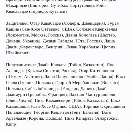
Макаридзе (Виктория, Сутибал, Португалия), Роин
Квасхвадзе (Торпедо, Кутаиси)
Защитники: Отар Какабадзе (Люцерн, Швейцария), Гурам
Кашиа (Сан-Хосе Оттавикс, США), Соломон Кверквелия
(Локомотив, Москва, Россия), Давид Хочолава (Шахтер,
Донецк, Украина), Джими Табидзе (Юта, Россия), Лаша
Двали (Ференсваро, Венгрия), Леван Харабадзе (Цюрих,
Швейцария)
Полузащитник: Джаба Канкава (Тобол, Казахстан), Яно
Ананидзе (Крылья Советов, Россия), Отар Китеишвили
(Штурм, Австрия), Лаша Парунашвили (Эсаби, Дания), Вако
Гвиля (Гурник, Польша), Георгий Меребашвили (Виссала)
Польша), Саба Лобжанидзе (Рандерс, Дания), Джаба
Джигаури (Гренобль, Франция), Вахтанг Чантуришвили
(Злин, Чехия), Ника Квеквескири (Тобол, Казахстан), Вако
Казаишвили (Сан-Хосе Отрикс, США), Торнике Окриашвили
Нападающие: Георгий Квилитая (Гент, Бельгия), Вато
Арвеладзе (Корона, Польша), Ника Качарава (Анортосис,
Кипр)