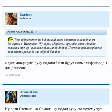
Катберт
milanista
Admin Kava сказал(а):
↑
Після підтвердження інформації щодо отримання нападником
донецького "Шахтаря" Жуніором Мораесом громадянства України
головний тренер національної команди Андрій Шевченко прийняв рішення
запросити гравця до лав збірної України.
а динамовцы уже руку подают? или будут новые инфоповоды
для денисова
19 мар 2019
Admin Kava
Administrator
Ну если Степаненко Ярмоленку подал руку, то почему тут