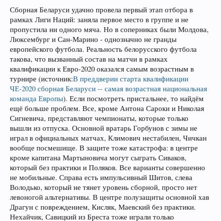
Сборная Беларуси удачно провела первый этап отбора в
рамках Лиги Наций: заняла первое место в группе и не
пропустила ни одного мяча. Но в соперниках были Молдова,
Люксембург и Сан-Марино - однозначно не гранды
европейского футбола. Реальность белорусского футбола
такова, что вызванный состав на матчи в рамках
квалификации к Евро-2020 оказался самым возрастным в
турнире (источник:
В преддверии старта квалификации
ЧЕ-2020 сборная Беларуси -- самая возрастная национальная
команда Европы
). Если посмотреть пристальнее, то найдём
ещё больше проблем. Все, кроме Антона Сароки и Николая
Сигневича, представляют чемпионаты, которые только
вышли из отпуска. Основной вратарь Горбунов с зимы не
играл в официальных матчах, Климович нестабилен, Чичкан
вообще посмешище. В защите тоже катастрофа: в центре
кроме капитана Мартыновича могут сыграть Сиваков,
который без практики и Поляков. Все варианты совершенно
не мобильные. Справа есть импульсивный Шитов, слева
Володько, который не тянет уровень сборной, просто нет
левоногой альтернативы. В центре полузащиты основной хав
Драгун с повреждением, Кисляк, Маевский без практики.
Нехайчик, Савицкий из Бреста тоже играли только