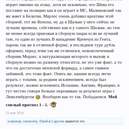
играет именно на атаку, хотя не исключаю, что Шева его
поставит на позицию как в он играет в МС, Малиновский так
же жжет в Бельгии, Марлос очень добавил креатива этой
сборной, тот же Конопа, ну да в Шальке у него сейчас не
лучшие времена, собственно как и у самого Шальке, но тем
не менее всегда приезжая в сборную пацан если не лучший
там, то один из лучших.В нападение Яремчук из Гента,
парень так же в отличной форме, в последнем туре дубль
оформил, перед этим так же отличился, новоиспеченный
сборник Мораес, к натурализации которого и вызову в
сборную можно по разному относится, но это уже факт, а то
что он достаточно неплохой форвард, а самое главное
забивной, это тоже факт. Опять же, нашим всегда легче
играть с топами, за редким исключением, всегда был
результат, можно вспомнить Испанию, Англию, Францию, я
тут честно говоря больше переживаю за результат игры с
Мой
Люксембургом
. Вообщем как то так. Побадаемся.
смелый прогноз 1 - 1.
21 мар 2019
szqwarqa
,
samarskiy
,
Юрий
и
2 другим
нравится это.