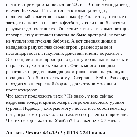
памяти , примерно за последние 20 лет. Это не команда звезд
времен Бэкхема , Гигза и т.д. Это команда звезда ,
сплоченный коллектив из классных футболистов , которые не
звездят на поле , а играют в футбол , и если надо бьются за
результат до последнего . Опасение вызывает только позиция
вратаря , но у англичан никогда не было вратарей , которые
не чудили или пускали бабочек. А вот средняя линия и
нападение радуют глаз своей игрой , разнообразие и
нестандартность атакующих действий иногда поражают .
Это не привычные проходы по флангу и банальные навесы в
штрафную , хотя и их хватает . Очень много изящных
разрезных передач , выводящих игроков атаки на ударную
позицию . А забивать есть кому : Стерлинг , Кейн , Рэшфорд ,
находятся в прекрасной форме , достаточно молоды и
прогрессируют .
Что могут предложить чехи ? Не знаю , у них сейчас
кадровый голод и кризис жанра , игроков высокого уровня
(уровня Недведа ) которые могут повести за собой команду
нет , игра - смотреть больно и жалко потраченного времени.
Что их сегодня ждет на Уэмбли? Поражение в 2-3 мяча .
Англия - Чехия : Ф1(-1.5) 2 ; ИТ1Б 2 2.01 пинка