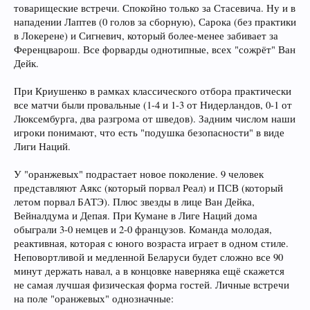
товарищеские встречи. Спокойно только за Стасевича. Ну и в
нападении Лаптев (0 голов за сборную), Сарока (без практики
в Локерене) и Сигневич, который более-менее забивает за
Ференцварош. Все форварды однотипные, всех "сожрёт" Ван
Дейк.
При Криушенко в рамках классического отбора практически
все матчи были провальные (1-4 и 1-3 от Нидерландов, 0-1 от
Люксембурга, два разгрома от шведов). Задним числом наши
игроки понимают, что есть "подушка безопасности" в виде
Лиги Наций.
У "оранжевых" подрастает новое поколение. 9 человек
представляют Аякс (который порвал Реал) и ПСВ (который
летом порвал БАТЭ). Плюс звезды в лице Ван Дейка,
Вейналдума и Депая. При Кумане в Лиге Наций дома
обыграли 3-0 немцев и 2-0 французов. Команда молодая,
реактивная, которая с юного возраста играет в одном стиле.
Неповортливой и медленной Беларуси будет сложно все 90
минут держать навал, а в концовке наверняка ещё скажется
не самая лучшая физическая форма гостей. Личные встречи
на поле "оранжевых" однозначные: