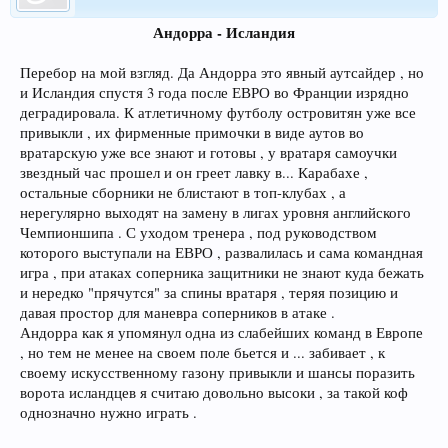
Андорра - Исландия
Перебор на мой взгляд. Да Андорра это явный аутсайдер , но
и Исландия спустя 3 года после ЕВРО во Франции изрядно
деградировала. К атлетичному футболу островитян уже все
привыкли , их фирменные примочки в виде аутов во
вратарскую уже все знают и готовы , у вратаря самоучки
звездный час прошел и он греет лавку в... Карабахе ,
остальные сборники не блистают в топ-клубах , а
нерегулярно выходят на замену в лигах уровня английского
Чемпионшипа . С уходом тренера , под руководством
которого выступали на ЕВРО , развалилась и сама командная
игра , при атаках соперника защитники не знают куда бежать
и нередко "прячутся" за спины вратаря , теряя позицию и
давая простор для маневра соперников в атаке .
Андорра как я упомянул одна из слабейших команд в Европе
, но тем не менее на своем поле бьется и ... забивает , к
своему искусственному газону привыкли и шансы поразить
ворота исландцев я считаю довольно высоки , за такой коф
однозначно нужно играть .