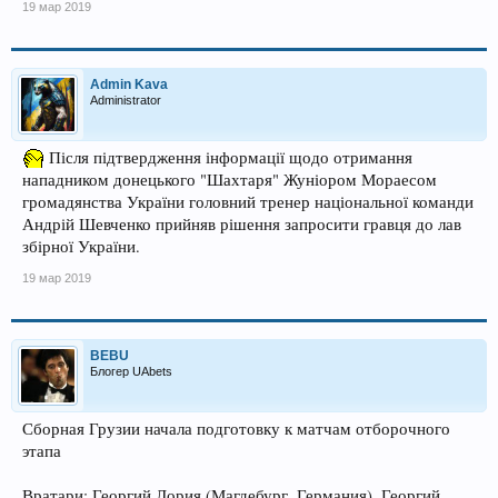
19 мар 2019
Admin Kava
Administrator
Після підтвердження інформації щодо отримання
нападником донецького "Шахтаря" Жуніором Мораесом
громадянства України головний тренер національної команди
Андрій Шевченко прийняв рішення запросити гравця до лав
збірної України.
19 мар 2019
BEBU
Блогер UAbets
Сборная Грузии начала подготовку к матчам отборочного
этапа
Вратари: Георгий Лория (Магдебург, Германия), Георгий