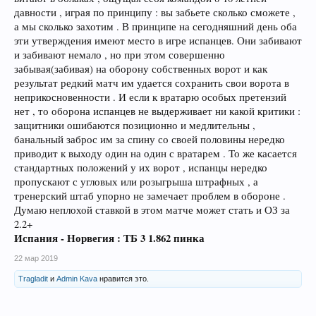
давности , играя по принципу : вы забьете сколько сможете ,
а мы сколько захотим . В принципе на сегодняшний день оба
эти утверждения имеют место в игре испанцев. Они забивают
и забивают немало , но при этом совершенно
забывая(забивая) на оборону собственных ворот и как
результат редкий матч им удается сохранить свои ворота в
неприкосновенности . И если к вратарю особых претензий
нет , то оборона испанцев не выдерживает ни какой критики :
защитники ошибаются позиционно и медлительны ,
банальный заброс им за спину со своей половины нередко
приводит к выходу один на один с вратарем . То же касается
стандартных положений у их ворот , испанцы нередко
пропускают с угловых или розыгрыша штрафных , а
тренерский штаб упорно не замечает проблем в обороне .
Думаю неплохой ставкой в этом матче может стать и ОЗ за
2.2+
Испания - Норвегия : ТБ 3 1.862 пинка
22 мар 2019
Tragladit
и
Admin Kava
нравится это.