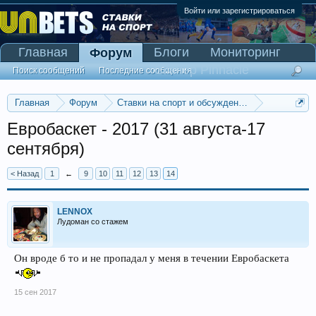
Войти или зарегистрироваться
Главная
Блоги
Мониторинг
Форум
Сканер Pinnacle
Поиск сообщений
Последние сообщения
Главная
Форум
Ставки на спорт и обсуждение спортивных со
Баскетбольные прогнозы
Евробаскет - 2017 (31 августа-17
сентября)
< Назад
1
←
9
10
11
12
13
14
LENNOX
Лудоман со стажем
Он вроде б то и не пропадал у меня в течении Евробаскета
15 сен 2017