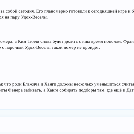
за собой сегодня. Его планомерно готовили к сегодняшней игре и б
ря на пару Удох-Веселы.
номера, а Ким Тилли снова будет делить с ним время пополам. Фра
о с парочкой Удох-Веселы такой номер не пройдёт.
ак что роли Блажича и Ханги должны несколько уменьшиться счита
иты Фенера забивать, а Ханге собирать подборы там, где ещё и Да