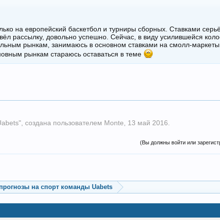
олько на европейский баскетбол и турниры сборных. Ставками серь
 вёл рассылку, довольно успешно. Сейчас, в виду усилившейся кол
льным рынкам, занимаюсь в основном ставками на смолл-маркеты 
сновным рынкам стараюсь оставаться в теме
Uabets
", создана пользователем
Monte
,
13 май 2016
.
(Вы должны войти или зарегист
прогнозы на спорт команды Uabets