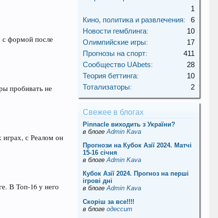
1
Кино, политика и развлечения
:
6
Новости гемблинга
:
10
о с формой после
Олимпийские игры
:
17
Прогнозы на спорт
:
411
Сообщество UAbets
:
28
Теория беттинга
:
10
Тотализаторы
:
2
ры пробивать не
Свежее в блогах
Pinnacle виходить з України?
в блоге
Admin Kava
играх, с Реалом он
Прогнози на Кубок Азії 2024. Матчі
15-16 січня
в блоге
Admin Kava
Кубок Азії 2024. Прогноз на перші
ігрові дні
е. В Топ-16 у него
в блоге
Admin Kava
Скорiш за все!!!!
в блоге
одессит