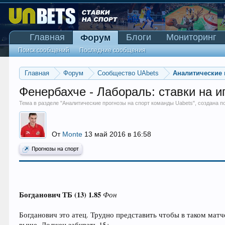
Главная
Блоги
Мониторинг
Форум
Поиск сообщений
Последние сообщения
Главная
Форум
Сообщество UAbets
Аналитические 
Фенербахче - Лабораль: ставки на и
Тема в разделе "
Аналитические прогнозы на спорт команды Uabets
", создана 
От
Monte
13 май 2016 в 16:58
Прогнозы на спорт
Богданович ТБ (13) 1.85
Фон
Богданович это атец. Трудно представить чтобы в таком матч
выше. Должен забивать 15+.