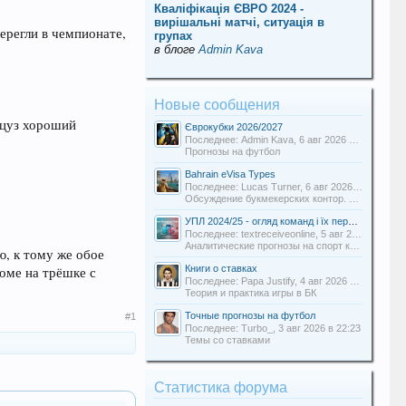
Кваліфікація ЄВРО 2024 -
вирішальні матчі, ситуація в
ерегли в чемпионате,
групах
в блоге
Admin Kava
Новые сообщения
нцуз хороший
Єврокубки 2026/2027
Последнее: Admin Kava,
6 авг 2026 в 19:31
Прогнозы на футбол
Bahrain eVisa Types
Последнее: Lucas Turner,
6 авг 2026 в 13:16
Обсуждение букмекерских контор. Отзывы о БК.
УПЛ 2024/25 - огляд команд і їх перспективи
Последнее: textreceiveonline,
5 авг 2026 в 20:54
Аналитические прогнозы на спорт команды Uabets
ю, к тому же обое
Книги о ставках
томе на трёшке с
Последнее: Papa Justify,
4 авг 2026 в 00:12
Теория и практика игры в БК
Точные прогнозы на футбол
#1
Последнее: Turbo_,
3 авг 2026 в 22:23
Темы со ставками
Статистика форума