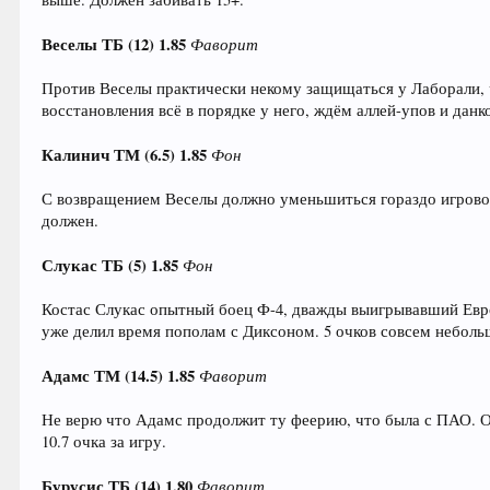
Веселы ТБ (12) 1.85
Фаворит
Против Веселы практически некому защищаться у Лаборали, 
восстановления всё в порядке у него, ждём аллей-упов и данк
Калинич ТМ (6.5) 1.85
Фон
С возвращением Веселы должно уменьшиться гораздо игровое
должен.
Слукас ТБ (5) 1.85
Фон
Костас Слукас опытный боец Ф-4, дважды выигрывавший Евро
уже делил время пополам с Диксоном. 5 очков совсем небол
Адамс ТМ (14.5) 1.85
Фаворит
Не верю что Адамс продолжит ту феерию, что была с ПАО. Об
10.7 очка за игру.
Бурусис ТБ (14) 1.80
Фаворит