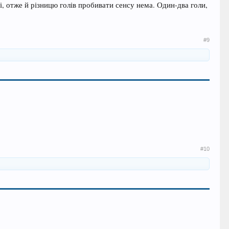
пі, отже й різницю голів пробивати сенсу нема. Один-два голи,
#9
#10