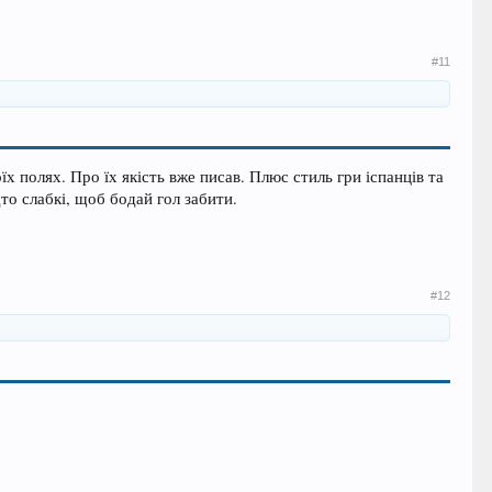
#11
х полях. Про їх якість вже писав. Плюс стиль гри іспанців та
дто слабкі, щоб бодай гол забити.
#12