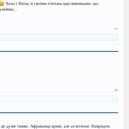
Хоча і Нігер зі своїми п'ятьма щасливчиками, що
унейми...
#7
#8
а це дуже тяжко. Африканці криві, але атлетичні. Наврядчи