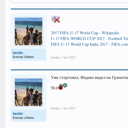
2017 FIFA U-17 World Cup - Wikipedia
U-17 FIFA WORLD CUP 2017 - Football Ta
FIFA U-17 World Cup India 2017 - FIFA.co
benito
Блогер UAbets
benito
,
7 окт 2017
Уже стартовал, Индию видел на Гранаткин
50.0
benito
,
7 окт 2017
benito
Блогер UAbets