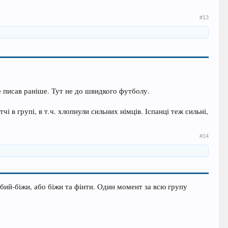
#13
же писав раніше. Тут не до швидкого футболу.
чі в групі, в т.ч. хлопнули сильних німців. Іспанці теж сильні,
#14
 - бий-біжи, або біжи та фінти. Один момент за всю групу