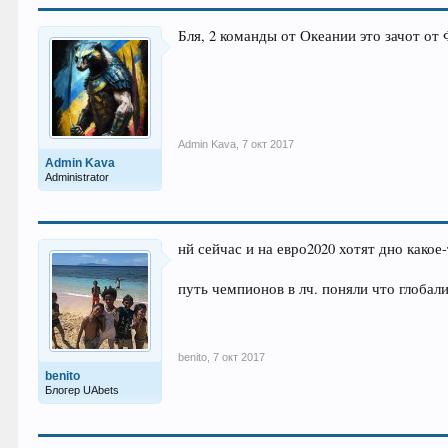
Бля, 2 команды от Океании это зачот 
Admin Kava
,
7 окт 2017
Admin Kava
Administrator
нй сейчас и на евро2020 хотят дно како
путь чемпионов в лч. поняли что глобал
benito
,
7 окт 2017
benito
Блогер UAbets