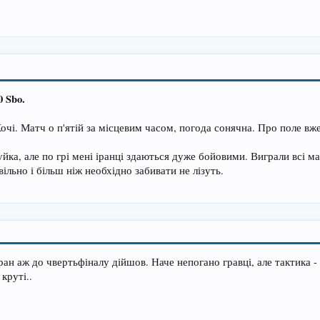
0 Sbo.
 Кочі. Матч о п'ятій за місцевим часом, погода сонячна. Про поле в
уйка, але по грі мені іранці здаються дуже бойовими. Виграли всі мат
льно і більш ніж необхідно забивати не лізуть.
й Іран аж до чвертьфіналу дійшов. Наче непогано гравці, але тактика
круті..