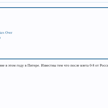
kes Over
m
е в этом году в Питере. Известны тем что после влета 0-8 от Росси