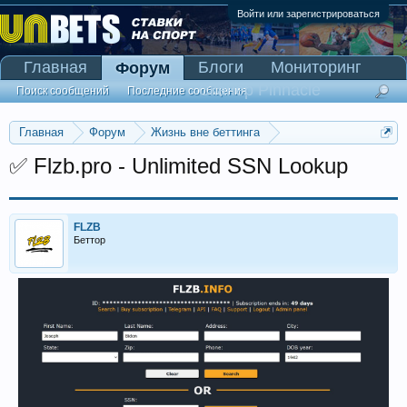
Войти или зарегистрироваться
Главная
Блоги
Мониторинг
Форум
Сканер Pinnacle
Поиск сообщений
Последние сообщения
Главная
Форум
Жизнь вне беттинга
Реклама и коммерция
✅ Flzb.pro - Unlimited SSN Lookup
FLZB
Беттор