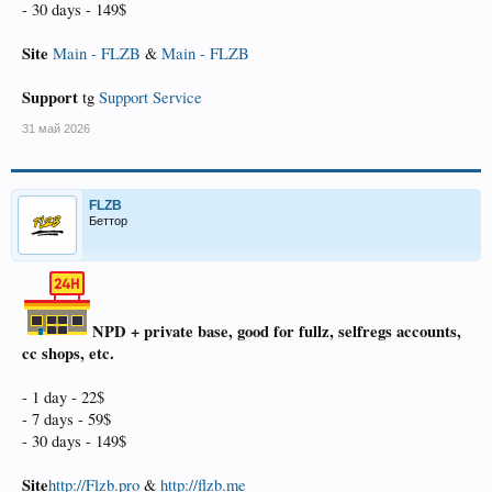
- 30 days - 149$
Site
Main - FLZB
&
Main - FLZB
Support
tg
Support Service
31 май 2026
FLZB
Беттор
NPD + private base, good for fullz, selfregs accounts,
cc shops, etc.
- 1 day - 22$
- 7 days - 59$
- 30 days - 149$
Site
http://Flzb.pro
&
http://flzb.me