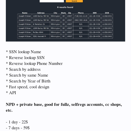
* SSN lookup Name
* Reverse lookup SSN
* Reverse lookup Phone Number
* Search by address
* Search by same Name
* Search by Year of Birth
* Fast speed, cool design
* API
NPD + private base, good for fullz, selfregs accounts, cc shops,
etc.
- 1 day - 22$
- 7 days - 59$