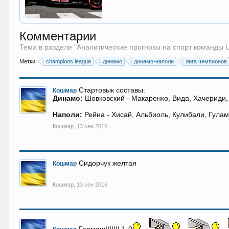
Комментарии
Тема в разделе "
Аналитические прогнозы на спорт команды 
Метки:
champions league
динамо
динамо-наполи
лига чемпионов
Стартовык составы:
Кошмар
Динамо:
Шовковский - Макаренко, Вида, Хачериди,
Наполи:
Рейна - Хисай, Альбиоль, Кулибали, Гула
Кошмар
,
13 сен 2016
Сидорчук желтая
Кошмар
Кошмар
,
13 сен 2016