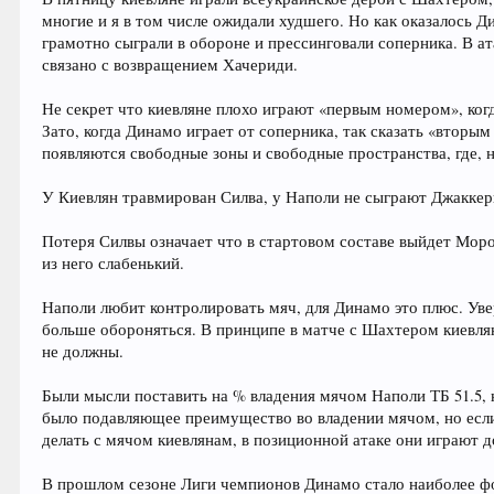
многие и я в том числе ожидали худшего. Но как оказалось Д
грамотно сыграли в обороне и прессинговали соперника. В ата
связано с возвращением Хачериди.
Не секрет что киевляне плохо играют «первым номером», ког
Зато, когда Динамо играет от соперника, так сказать «втор
появляются свободные зоны и свободные пространства, где, 
У Киевлян травмирован Силва, у Наполи не сыграют Джаккер
Потеря Силвы означает что в стартовом составе выйдет Моро
из него слабенький.
Наполи любит контролировать мяч, для Динамо это плюс. Ув
больше обороняться. В принципе в матче с Шахтером киевлян
не должны.
Были мысли поставить на % владения мячом Наполи ТБ 51.5, н
было подавляющее преимущество во владении мячом, но если 
делать с мячом киевлянам, в позиционной атаке они играют до
В прошлом сезоне Лиги чемпионов Динамо стало наиболее фо