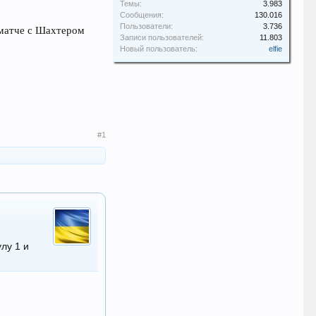
Темы:
3.983
Сообщения:
130.016
Пользователи:
3.736
 матче с Шахтером
Записи пользователей:
11.803
Новый пользователь:
elfie
#1
лу 1 и