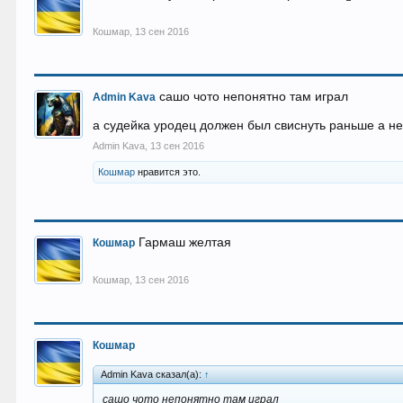
Кошмар
,
13 сен 2016
сашо чото непонятно там играл
Admin Kava
а судейка уродец должен был свиснуть раньше а не
Admin Kava
,
13 сен 2016
Кошмар
нравится это.
Гармаш желтая
Кошмар
Кошмар
,
13 сен 2016
Кошмар
Admin Kava сказал(а):
↑
сашо чото непонятно там играл