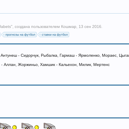
Uabets
", создана пользователем
Кошмар
,
13 сен 2016
.
прогнозы на футбол
ставки на футбол
 Антунеш - Сидорчук, Рыбалка, Гармаш - Ярмоленко, Мораес, Цыга
м - Аллан, Жоржиньо, Хамшик - Кальехон, Милик, Мертенс