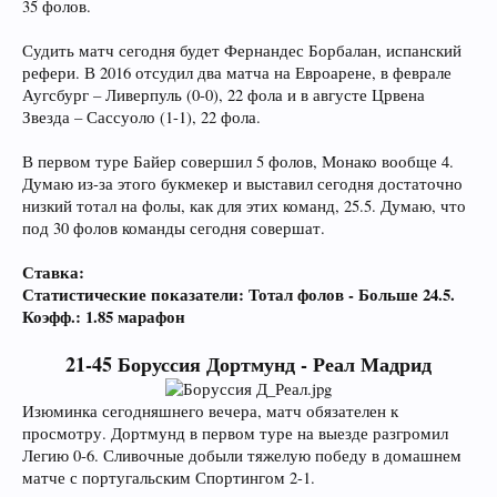
35 фолов.
Судить матч сегодня будет Фернандес Борбалан, испанский
рефери. В 2016 отсудил два матча на Евроарене, в феврале
Аугсбург – Ливерпуль (0-0), 22 фола и в августе Црвена
Звезда – Сассуоло (1-1), 22 фола.
В первом туре Байер совершил 5 фолов, Монако вообще 4.
Думаю из-за этого букмекер и выставил сегодня достаточно
низкий тотал на фолы, как для этих команд, 25.5. Думаю, что
под 30 фолов команды сегодня совершат.
Ставка:
Статистические показатели: Тотал фолов - Больше 24.5.
Коэфф.: 1.85 марафон
21-45 Боруссия Дортмунд - Реал Мадрид
Изюминка сегодняшнего вечера, матч обязателен к
просмотру. Дортмунд в первом туре на выезде разгромил
Легию 0-6. Сливочные добыли тяжелую победу в домашнем
матче с португальским Спортингом 2-1.