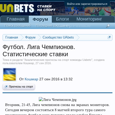
Войти или зарегистрироваться
Главная
Блоги
Мониторинг
Форум
Сканер Pinnacle
Поиск сообщений
Последние сообщения
Главная
Форум
Сообщество UAbets
Аналитические прогнозы на спорт команды Uabets
Футбол. Лига Чемпионов.
Статистические ставки
Тема в разделе "
Аналитические прогнозы на спорт команды Uabets
", создана
пользователем
Кошмар
,
27 сен 2016
.
От
Кошмар
27 сен 2016 в 13:32
Прогнозы на спорт
Вторник, 21-45, Лига чемпионов снова на экранах мониторов.
Сегодня вечером состояться 8 матчей второго тура самого
престижного футбольного турнира среди клубов Европы.