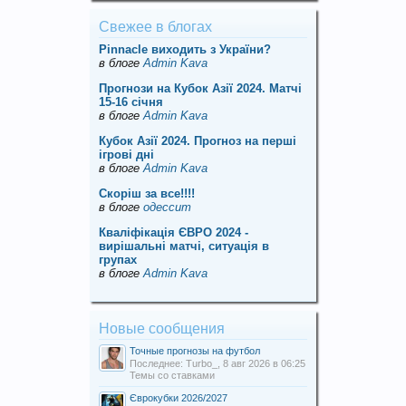
Свежее в блогах
Pinnacle виходить з України?
в блоге
Admin Kava
Прогнози на Кубок Азії 2024. Матчі
15-16 січня
в блоге
Admin Kava
Кубок Азії 2024. Прогноз на перші
ігрові дні
в блоге
Admin Kava
Скорiш за все!!!!
в блоге
одессит
Кваліфікація ЄВРО 2024 -
вирішальні матчі, ситуація в
групах
в блоге
Admin Kava
Новые сообщения
Точные прогнозы на футбол
Последнее: Turbo_,
8 авг 2026 в 06:25
Темы со ставками
Єврокубки 2026/2027