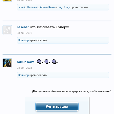
shark
,
Няважна
,
Admin Kava
и
ещё 1-му
нравится это.
Что тут сказать.Супер!!!
neseber
28 сен 2016
Кошмар
нравится это.
Admin Kava
28 сен 2016
Кошмар
нравится это.
(Вы должны войти или зарегистрироваться, чтобы ответить.)
Регистрация