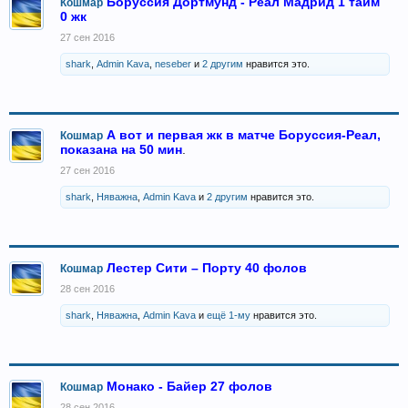
Боруссия Дортмунд - Реал Мадрид 1 тайм
Кошмар
0 жк
27 сен 2016
shark
,
Admin Kava
,
neseber
и
2 другим
нравится это.
А вот и первая жк в матче Боруссия-Реал,
Кошмар
показана на 50 мин
.
27 сен 2016
shark
,
Няважна
,
Admin Kava
и
2 другим
нравится это.
Лестер Сити – Порту 40 фолов
Кошмар
28 сен 2016
shark
,
Няважна
,
Admin Kava
и
ещё 1-му
нравится это.
Монако - Байер 27 фолов
Кошмар
28 сен 2016