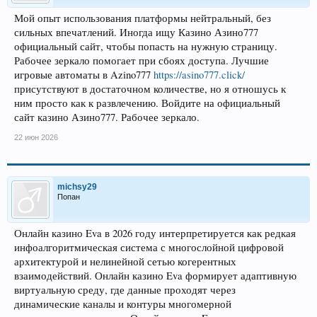
Мой опыт использования платформы нейтральный, без
сильных впечатлений. Иногда ищу Казино Азино777
официальный сайт, чтобы попасть на нужную страницу.
Рабочее зеркало помогает при сбоях доступа. Лучшие
игровые автоматы в Azino777
https://asino777.click/
присутствуют в достаточном количестве, но я отношусь к
ним просто как к развлечению. Войдите на официальный
сайт казино Азино777. Рабочее зеркало.
22 июн 2026
michsy29
Попан
Онлайн казино Eva в 2026 году интерпретируется как редкая
инфоалгоритмическая система с многослойной цифровой
архитектурой и нелинейной сетью когерентных
взаимодействий. Онлайн казино Eva формирует адаптивную
виртуальную среду, где данные проходят через
динамические каналы и контуры многомерной