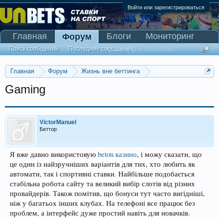
Войти или зарегистрироваться
Главная
Блоги
Мониторинг
Форум
Сканер Pinnacle
Поиск сообщений
Последние сообщения
Главная
Форум
Жизнь вне беттинга
Реклама и коммерция
Gaming
VictorManuel
Беттор
Я вже давно використовую
beton казино
, і можу сказати, що
це один із найзручніших варіантів для тих, хто любить як
автомати, так і спортивні ставки. Найбільше подобається
стабільна робота сайту та великий вибір слотів від різних
провайдерів. Також помітив, що бонуси тут часто вигідніші,
ніж у багатьох інших клубах. На телефоні все працює без
проблем, а інтерфейс дуже простий навіть для новачків.