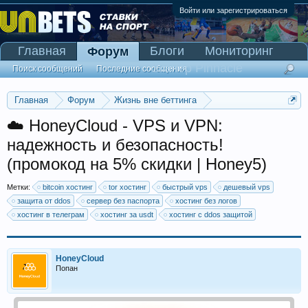
Войти или зарегистрироваться
Главная
Блоги
Мониторинг
Форум
Сканер Pinnacle
Поиск сообщений
Последние сообщения
Главная
Форум
Жизнь вне беттинга
Реклама и коммерция
☁️ HoneyCloud - VPS и VPN:
надежность и безопасность!
(промокод на 5% скидки | Honey5)
Метки:
bitcoin хостинг
tor хостинг
быстрый vps
дешевый vps
защита от ddos
сервер без паспорта
хостинг без логов
хостинг в телеграм
хостинг за usdt
хостинг с ddos защитой
HoneyCloud
Попан