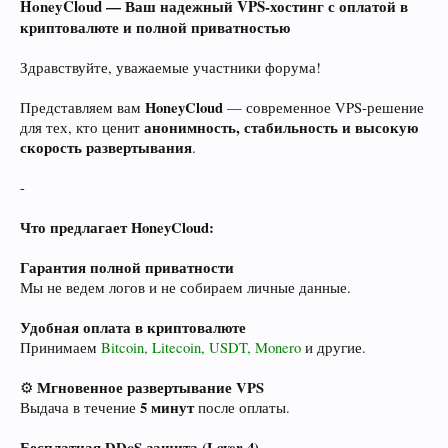
HoneyCloud — Ваш надежный VPS-хостинг с оплатой в
криптовалюте и полной приватностью
Здравствуйте, уважаемые участники форума!
HoneyCloud
Представляем вам
— современное VPS-решение
анонимность, стабильность и высокую
для тех, кто ценит
скорость развертывания
.
-
Что предлагает HoneyCloud:
Гарантия полной приватности
Мы не ведем логов и не собираем личные данные.
Удобная оплата в криптовалюте
Принимаем
Bitcoin, Litecoin, USDT, Monero
и другие.
Мгновенное развертывание VPS
⚙️
5 минут
Выдача в течение
после оплаты.
Бесплатная DDoS-защита (Layer 4)