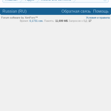
Реклама и коммерция
Russian (RU)
Обратная связь
Помощь
Forum software by XenForo™
Условия и правила
Время:
0,1731 сек.
Память:
11,699 МБ
Запросов к БД:
17