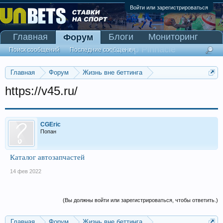
Войти или зарегистрироваться
Главная
Блоги
Мониторинг
Форум
Сканер Pinnacle
Поиск сообщений
Последние сообщения
Главная
Форум
Жизнь вне беттинга
Реклама и коммерция
https://v45.ru/
CGEric
Попан
Каталог автозапчастей
14 фев 2022
(Вы должны войти или зарегистрироваться, чтобы ответить.)
Главная
Форум
Жизнь вне беттинга