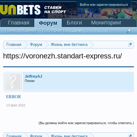
Войти или зарегистрироваться
Главная
Блоги
Мониторинг
Форум
Сканер Pinnacle
Поиск сообщений
Последние сообщения
Главная
Форум
Жизнь вне беттинга
Реклама и коммерция
https://voronezh.standart-express.ru/
JeffreyAJ
Попан
ERROR
13 фев 2022
(Вы должны войти или зарегистрироваться, чтобы ответить.)
Главная
Форум
Жизнь вне беттинга