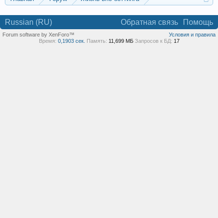
Реклама и коммерция
Russian (RU)
Обратная связь
Помощь
Forum software by XenForo™
Условия и правила
Время:
0,1903 сек.
Память:
11,699 МБ
Запросов к БД:
17