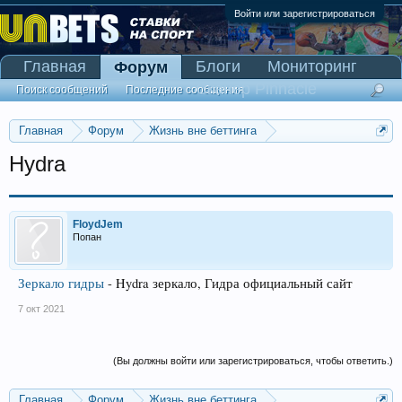
Войти или зарегистрироваться
Главная
Блоги
Мониторинг
Форум
Сканер Pinnacle
Поиск сообщений
Последние сообщения
Главная
Форум
Жизнь вне беттинга
Реклама и коммерция
Hydra
FloydJem
Попан
Зеркало гидры
- Hydra зеркало, Гидра официальный сайт
7 окт 2021
(Вы должны войти или зарегистрироваться, чтобы ответить.)
Главная
Форум
Жизнь вне беттинга