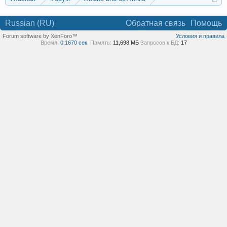
Реклама и коммерция
Russian (RU)
Обратная связь
Помощь
Forum software by XenForo™
Условия и правила
Время:
0,1670 сек.
Память:
11,698 МБ
Запросов к БД:
17