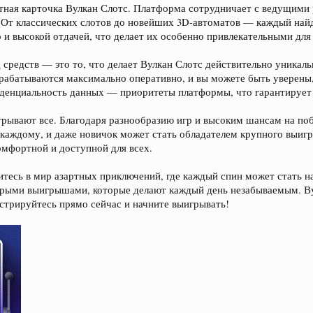
тная карточка Вулкан Слотс. Платформа сотрудничает с ведущими
 От классических слотов до новейших 3D-автоматов — каждый найд
и высокой отдачей, что делает их особенно привлекательными для 
редств — это то, что делает Вулкан Слотс действительно уникаль
рабатываются максимально оперативно, и вы можете быть уверены,
иденциальность данных — приоритеты платформы, что гарантирует 
грывают все. Благодаря разнообразию игр и высоким шансам на по
 каждому, и даже новичок может стать обладателем крупного выиг
омфортной и доступной для всех.
нитесь в мир азартных приключений, где каждый спин может стать
рыми выигрышами, которые делают каждый день незабываемым. Ву
истрируйтесь прямо сейчас и начните выигрывать!