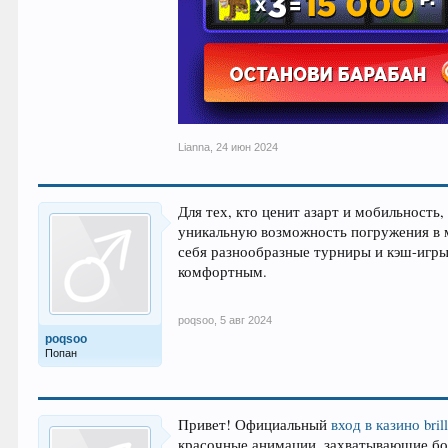
Lianna
,
24 июн 2024
Для тех, кто ценит азарт и мобильность
уникальную возможность погружения в 
себя разнообразные турниры и кэш-игры
комфортным.
poqsoo
,
5 авг 2024
poqsoo
Попан
Привет! Официальный
вход в казино bril
красочные анимации, захватывающие бо