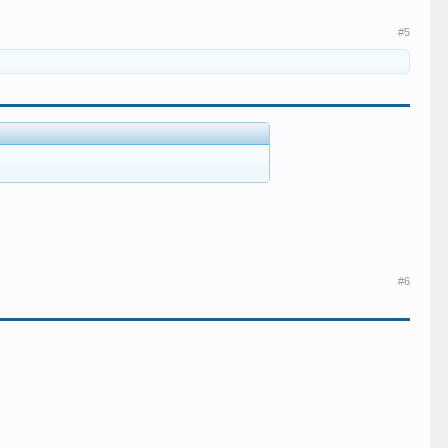
#5
#6