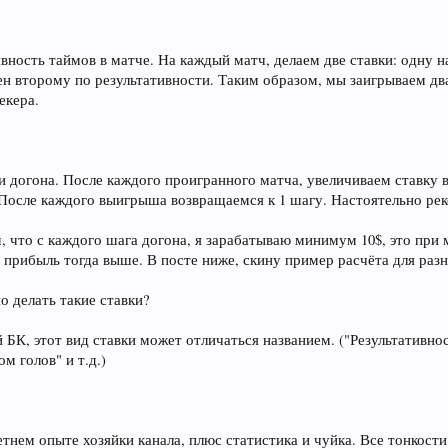
ивность таймов в матче. На каждый матч, делаем две ставки: одну н
вен второму по результативности. Таким образом, мы заигрываем д
екера.
 догона. После каждого проигранного матча, увеличиваем ставку в
После каждого выигрыша возвращаемся к 1 шагу. Настоятельно ре
, что с каждого шага догона, я зарабатываю минимум 10$, это при 
 прибыль тогда выше. В посте ниже, скину пример расчёта для разн
о делать такие ставки?
 БК, этот вид ставки может отличаться названием. ("Результативно
м голов" и т.д.)
нем опыте хозяйки канала, плюс статистика и чуйка. Все тонкости