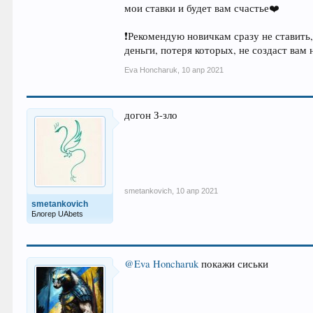
мои ставки и будет вам счастье❤️
❗️Рекомендую новичкам сразу не ставить,
деньги, потеря которых, не создаст вам
Eva Honcharuk
,
10 апр 2021
догон З-зло
smetankovich
,
10 апр 2021
smetankovich
Блогер UAbets
@Eva Honcharuk
покажи сиськи