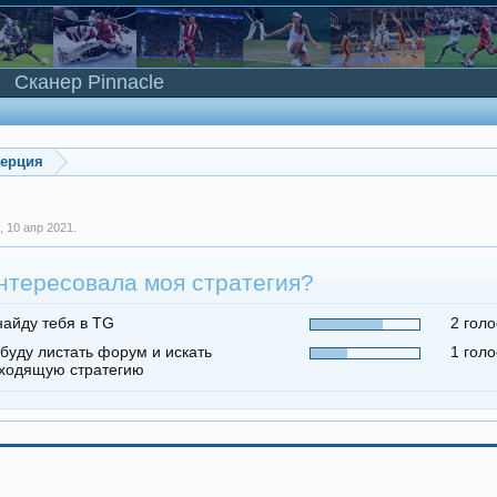
Сканер Pinnacle
мерция
k
,
10 апр 2021
.
нтересовала моя стратегия?
найду тебя в TG
2 голо
,буду листать форум и искать
1 голо
ходящую стратегию