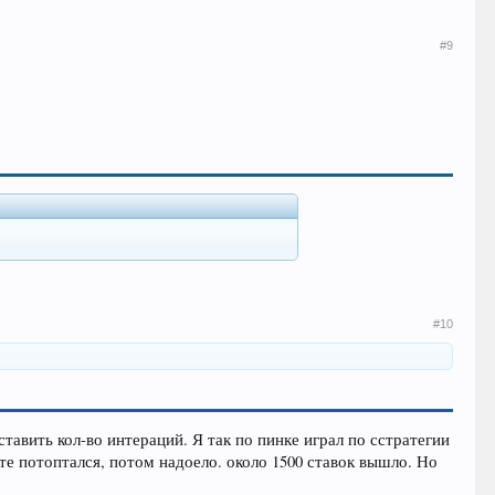
#9
#10
авить кол-во интераций. Я так по пинке играл по сстратегии
сте потоптался, потом надоело. около 1500 ставок вышло. Но