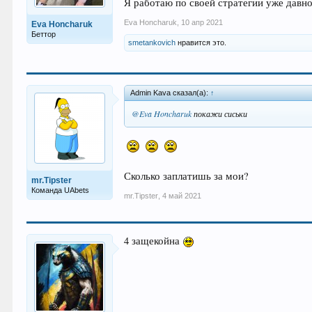
Я работаю по своей стратегии уже давно
Eva Honcharuk
,
10 апр 2021
Eva Honcharuk
Беттор
smetankovich
нравится это.
Admin Kava сказал(а):
↑
@Eva Honcharuk
покажи сиськи
Сколько заплатишь за мои?
mr.Tipster
Команда UAbets
mr.Tipster
,
4 май 2021
4 защекойна