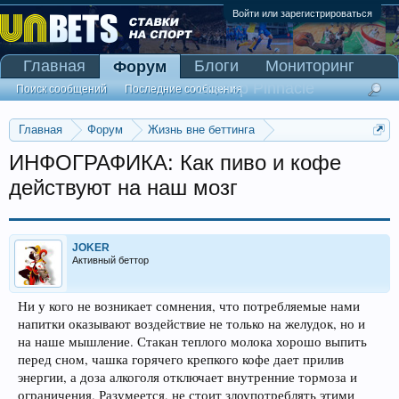
Войти или зарегистрироваться
Главная
Блоги
Мониторинг
Форум
Сканер Pinnacle
Поиск сообщений
Последние сообщения
Главная
Форум
Жизнь вне беттинга
Беседка-флудилка
ИНФОГРАФИКА: Как пиво и кофе
действуют на наш мозг
JOKER
Активный беттор
Ни у кого не возникает сомнения, что потребляемые нами
напитки оказывают воздействие не только на желудок, но и
на наше мышление. Стакан теплого молока хорошо выпить
перед сном, чашка горячего крепкого кофе дает прилив
энергии, а доза алкоголя отключает внутренние тормоза и
ограничения. Разумеется, не стоит злоупотреблять этими