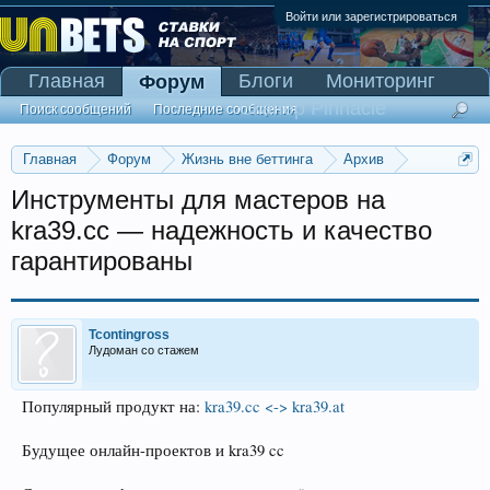
Войти или зарегистрироваться
Главная
Блоги
Мониторинг
Форум
Сканер Pinnacle
Поиск сообщений
Последние сообщения
Главная
Форум
Жизнь вне беттинга
Архив
Прогнозы на Олимпийские игры 2016
Инструменты для мастеров на
kra39.cc — надежность и качество
гарантированы
Tcontingross
Лудоман со стажем
Популярный продукт на:
kra39.cc <-> kra39.at
Будущее онлайн-проектов и kra39 cc