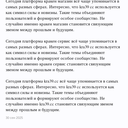
Сегодня платформа кракен магазин всё чаще упоминается в
самых разных сферах. Интересно, что kra39 cc используется
как символ силы и новизны. Такие темы объединяют
пользователей и формируют особое сообщество. Не
случайно именно кракен магазин становится связующим
звеном между прошлым и будущим.
Сегодня платформа кракен сервис всё чаще упоминается в
самых разных сферах. Интересно, что kra39 cc используется
как символ силы и новизны. Такие темы объединяют
пользователей и формируют особое сообщество. Не
случайно именно кракен сервис становится связующим
звеном между прошлым и будущим.
Сегодня платформа kra39.cc всё чаще упоминается в самых
разных сферах. Интересно, что kra39 cc используется как
символ силы и новизны. Такие темы объединяют
пользователей и формируют особое сообщество. Не
случайно именно kra39.cc становится связующим звеном
между прошлым и будущим.
30 сен 2025