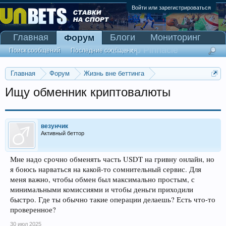
Войти или зарегистрироваться
Главная
Блоги
Мониторинг
Форум
Сканер Pinnacle
Поиск сообщений
Последние сообщения
Главная
Форум
Жизнь вне беттинга
Реклама и коммерция
Ищу обменник криптовалюты
везунчик
Активный беттор
Мне надо срочно обменять часть USDT на гривну онлайн, но
я боюсь нарваться на какой-то сомнительный сервис. Для
меня важно, чтобы обмен был максимально простым, с
минимальными комиссиями и чтобы деньги приходили
быстро. Где ты обычно такие операции делаешь? Есть что-то
проверенное?
30 июл 2025