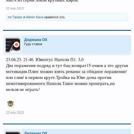
22 апр 2023
mr.Tipster
и
Admin Kava
нравится это.
Дядюшка ОХ
Гуру ставок
23.04.23. 21-46. Ювентус Наполи П1. 3,0
Два поражения подряд и тут бац возврат15 очков а это другая
мотивация.Плюс можно взять реванш за обидное поражение/
или слив/ в первом круге.Тройка на Юве дома против
немотивированного Наполи.Такое можно проиграть,но
нельзя не играть!
23 апр 2023
Дядюшка ОХ