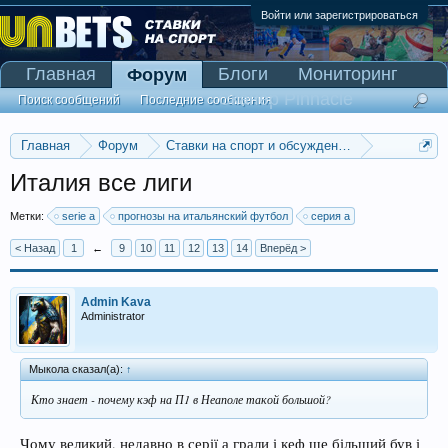
Войти или зарегистрироваться
Главная
Блоги
Мониторинг
Форум
Сканер Pinnacle
Поиск сообщений
Последние сообщения
Главная
Форум
Ставки на спорт и обсуждение спортивных со
Прогнозы на футбол
Италия все лиги
Метки:
serie a
прогнозы на итальянский футбол
серия а
< Назад
1
←
9
10
11
12
13
14
Вперёд >
Admin Kava
Administrator
Мыкола сказал(а):
↑
Кто знает - почему кэф на П1 в Неаполе такой большой?
Чому великий, недавно в серії а грали і кеф ще більший був і