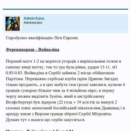
Admin Kava
Administrator
Спробуємо кваліфікацію Ліги Європи.
Ференцварош - Войводіна
Перший матч 1-2 на корится угорців з вирішальним голом в
самому кінці матчу, так то гра була рівна, удари 13-11, xG
0.85-0.83. Войводіна в Сербії зайняла 2 місце обійшовши
Партізан. Переважно сербські клуби (крім Црвени Звезди)
тільки продають, а в цих мабуть теж гроші завелися, купили 4
гравців сумарно більше чим за 4 мільйона євро, в першу
чергу можна виділити Зукіча, який в австрійському
Волфсбергері був лідером (22 гола + 19 асістів за минулі 2
сезони) плюс непоганий боснійський півзахисник Дьяковац і в
аренду взяли з Верони гравця збірної Сербії Мітровіча.
Думаю тут є шанси що серби закусяться.