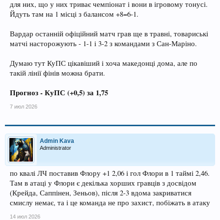
для них, що у них триває чемпіонат і вони в ігровому тонусі.
Йдуть там на 1 місці з балансом +8=6-1.
Вардар останній офіційний матч грав ще в травні, товариські
матчі насторожують - 1-1 і 3-2 з командами з Сан-Маріно.
Думаю тут КуПС цікавіший і хоча македонці дома, але по
такій лінії фінів можна брати.
Прогноз - КуПС (+0,5) за 1,75
7 июл 2026
Admin Kava
Administrator
по квалі ЛЧ поставив Флору +1 2,06 і гол Флори в 1 таймі 2,46.
Там в атаці у Флори є декілька хорших гравців з досвідом
(Крейда, Саппінен, Зеньов), після 2-3 вдома закриватися
смислу немає, та і це команда не про захист, побіжать в атаку
14 июл 2026