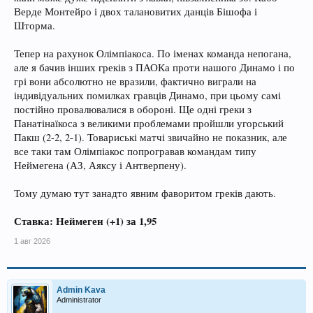
Верде Монтейро і двох талановитих данців Бішофа і
Шторма.
Тепер на рахунок Олімпіакоса. По іменах команда непогана,
але я бачив інших греків з ПАОКа проти нашого Динамо і по
грі вони абсолютно не вразили, фактично виграли на
індивідуальних помилках гравців Динамо, при цьому самі
постійно провалювалися в обороні. Ще одні греки з
Панатінаїкоса з великими проблемами пройшли угорський
Пакш (2-2, 2-1). Товариські матчі звичайно не показник, але
все таки там Олімпіакос попрогравав командам типу
Неймегена (АЗ, Аяксу і Антверпену).
Тому думаю тут занадто явним фаворитом греків дають.
Ставка: Неймеген (+1) за 1,95
1 авг 2026
Admin Kava
Administrator