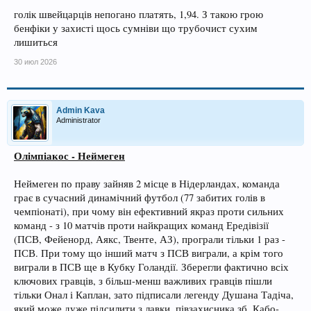
голік швейцарців непогано платять, 1,94. З такою грою
бенфіки у захисті щось сумніви що трубочист сухим
лишиться
30 июл 2026
Admin Kava
Administrator
Олімпіакос - Неймеген
Неймеген по праву зайняв 2 місце в Нідерландах, команда
грає в сучасний динамічний футбол (77 забитих голів в
чемпіонаті), при чому він ефективний якраз проти сильних
команд - з 10 матчів проти найкращих команд Ередівізії
(ПСВ, Фейенорд, Аякс, Твенте, АЗ), програли тільки 1 раз -
ПСВ. При тому що інший матч з ПСВ виграли, а крім того
виграли в ПСВ ще в Кубку Голандії. Зберегли фактично всіх
ключових гравців, з більш-менш важливих гравців пішли
тільки Онал і Каплан, зато підписали легенду Душана Тадіча,
який може дуже підсилити з лавки, півзахисника зб. Кабо-