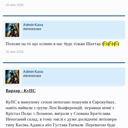
20 июн 2026
Admin Kava
Administrator
Похоже на то що осінню в нас буде тільки Шахтар
20 июн 2026
Admin Kava
Administrator
Вардар - КуПС
КуПС в минулому сезоні непогано пошумів в Єврокубках,
навіть вийшли з групи Ліги Конференцій, зігравши нічиї з
Крістал Пелас і Лозаною, виграли у Слована Братіслава.
Непоганий склад, в тому числі є дуже досвідчені легіонери
типу Касіма Адамса або Густава Енгваля. Перевагою буде