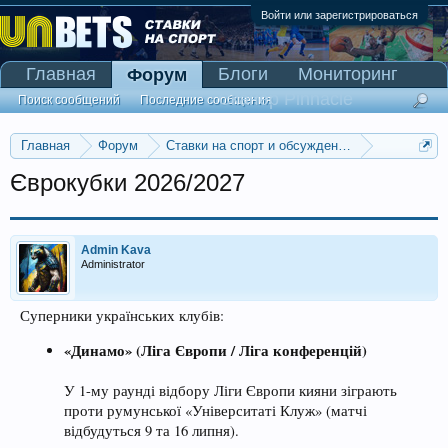
Войти или зарегистрироваться
Главная
Блоги
Мониторинг
Форум
Сканер Pinnacle
Поиск сообщений
Последние сообщения
Главная
Форум
Ставки на спорт и обсуждение спортивных со
Прогнозы на футбол
Єврокубки 2026/2027
Admin Kava
Administrator
Суперники українських клубів:
«Динамо» (Ліга Європи / Ліга конференцій)
У 1-му раунді відбору Ліги Європи кияни зіграють
проти румунської «Університаті Клуж» (матчі
відбудуться 9 та 16 липня).