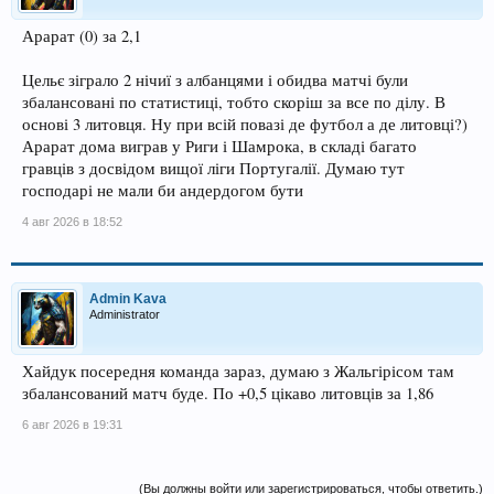
Арарат (0) за 2,1
Цельє зіграло 2 нічиї з албанцями і обидва матчі були
збалансовані по статистиці, тобто скоріш за все по ділу. В
основі 3 литовця. Ну при всій повазі де футбол а де литовці?)
Арарат дома виграв у Риги і Шамрока, в складі багато
гравців з досвідом вищої ліги Португалії. Думаю тут
господарі не мали би андердогом бути
4 авг 2026 в 18:52
Admin Kava
Administrator
Хайдук посередня команда зараз, думаю з Жальгірісом там
збалансований матч буде. По +0,5 цікаво литовців за 1,86
6 авг 2026 в 19:31
(Вы должны войти или зарегистрироваться, чтобы ответить.)