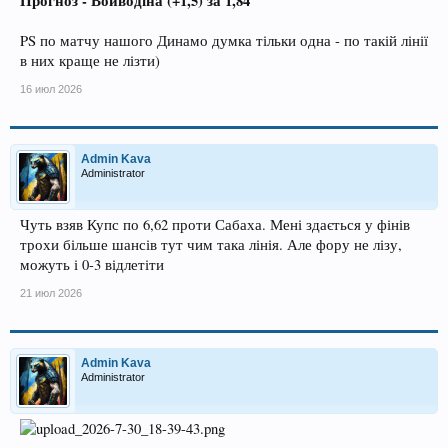
Прогноз - Войводіна (+1,5) за 1,84
PS по матчу нашого Динамо думка тільки одна - по такій лінії
в них краще не лізти)
16 июл 2026
Admin Kava
Administrator
Чуть взяв Купс по 6,62 проти Сабаха. Мені здається у фінів
трохи більше шансів тут чим така лінія. Але фору не лізу,
можуть і 0-3 відлетіти
21 июл 2026
Admin Kava
Administrator