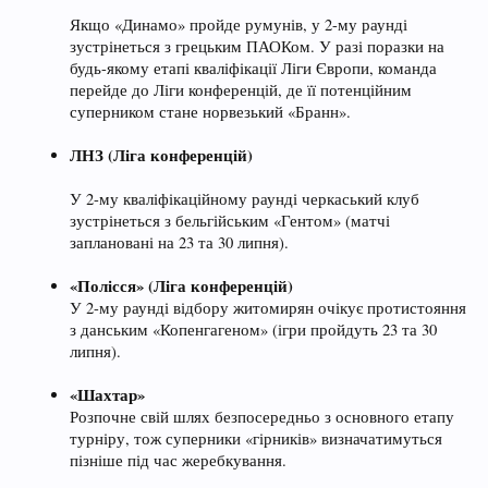
Якщо «Динамо» пройде румунів, у 2-му раунді
зустрінеться з грецьким ПАОКом. У разі поразки на
будь-якому етапі кваліфікації Ліги Європи, команда
перейде до Ліги конференцій, де її потенційним
суперником стане норвезький «Бранн».
ЛНЗ (Ліга конференцій)
У 2-му кваліфікаційному раунді черкаський клуб
зустрінеться з бельгійським «Гентом» (матчі
заплановані на 23 та 30 липня).
«Полісся» (Ліга конференцій)
У 2-му раунді відбору житомирян очікує протистояння
з данським «Копенгагеном» (ігри пройдуть 23 та 30
липня).
«Шахтар»
Розпочне свій шлях безпосередньо з основного етапу
турніру, тож суперники «гірників» визначатимуться
пізніше під час жеребкування.