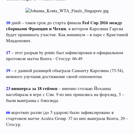
10
Fed Cup 2016 между
дней – таков срок до старта финала
сборными Франции и Чехии
, в котором Каролина Гарсиа
будет принимать участие. Как минимум – в паре с Кристиной
Младенович.
17
– этот разрыв by points был зафиксирован в официальном
протоколе матча Конта - Стосур: 66-49
19
– с данной разницей обыграла Саманту Каролина (73-54),
немного улучшив достижение своей оппонентки.
23
виннерса за 18 геймов
– именно столько Йоханна
насобирала в игре с Сэм. 9 из них пришлись на форхэнд, 5 –
были выиграны с бэкхэнда.
66
коротких ралли (до 5 ударов) было зафиксировано в
стартовом матче Azalea Group. 37 из них выиграла Конта, 29 –
Стосур.