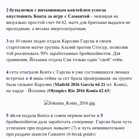
2
бутылочки с витаминным коктейлем успела
опустошить Конта за игру с Самантой
– невзирая на
визуально простой счет 64 62, матч для британки выдался не
проходным, а весьма энергозатратным.
3
из 10 своих подач отдала Каролин Гарсиа в своем
старотовом матче группы Азалий против Стосур, позволив
той реализовать 50% заработанных брейкпойнотов. Для
сравнения, Йоханна отдала Сэм только один "свой" гейм.
4
сета отыграли Конта с Гарсиа в уже состоявшихся личных
4
встречах и
лишь гейма за сет брала проигравшая: на грунте
Madrid 2016 Garcia 64 21
была сильнее Каролин (
ret. Konta),
Olympics Rio 2016 Konta 62 63
на харде - Йоханна (
)
5
5
эйсов подала Конта в совем первом матче и
брейкопойнтов дала заработать сопернице. Гарсиа была чуть
успешнее при подачах навылет (7) и чуть невнимательнее
при раздаче шансов Саманте (6 break points)