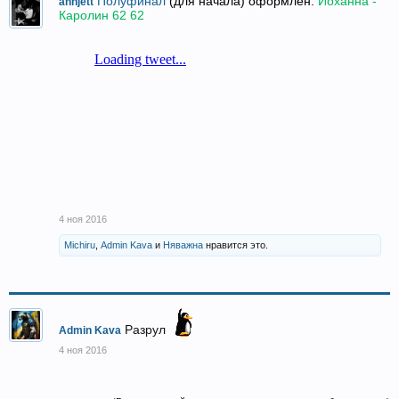
Полуфинал
(для начала) оформлен:
Йоханна -
annjett
Каролин 62 62
4 ноя 2016
Michiru
,
Admin Kava
и
Няважна
нравится это.
Разрул
Admin Kava
4 ноя 2016