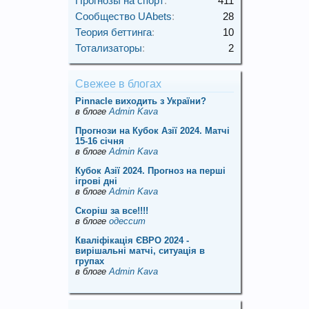
Прогнозы на спорт
:
411
Сообщество UAbets
:
28
Теория беттинга
:
10
Тотализаторы
:
2
Свежее в блогах
Pinnacle виходить з України?
в блоге
Admin Kava
Прогнози на Кубок Азії 2024. Матчі
15-16 січня
в блоге
Admin Kava
Кубок Азії 2024. Прогноз на перші
ігрові дні
в блоге
Admin Kava
Скорiш за все!!!!
в блоге
одессит
Кваліфікація ЄВРО 2024 -
вирішальні матчі, ситуація в
групах
в блоге
Admin Kava