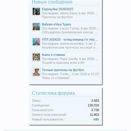
Новые сообщения
Єврокубки 2026/2027
Последнее: Admin Kava,
6 авг 2026 в 19:31
Прогнозы на футбол
Bahrain eVisa Types
Последнее: Lucas Turner,
6 авг 2026 в 13:16
Обсуждение букмекерских контор. Отзывы о БК.
УПЛ 2024/25 - огляд команд і їх перспективи
Последнее: textreceiveonline,
5 авг 2026 в 20:54
Аналитические прогнозы на спорт команды Uabets
Книги о ставках
Последнее: Papa Justify,
4 авг 2026 в 00:12
Теория и практика игры в БК
Точные прогнозы на футбол
Последнее: Turbo_,
3 авг 2026 в 22:23
Темы со ставками
Статистика форума
Темы:
3.983
Сообщения:
130.016
Пользователи:
3.736
Записи пользователей:
11.803
Новый пользователь:
elfie