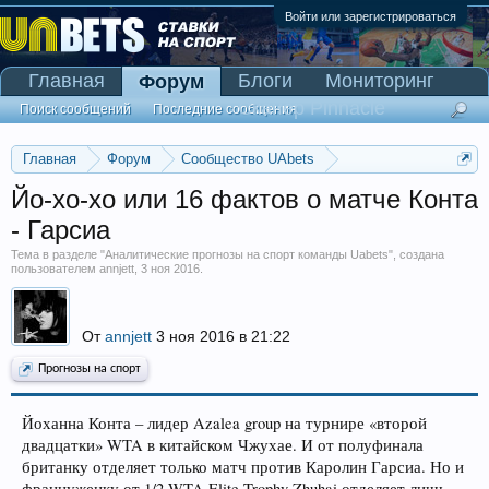
Войти или зарегистрироваться
Главная
Блоги
Мониторинг
Форум
Сканер Pinnacle
Поиск сообщений
Последние сообщения
Главная
Форум
Сообщество UAbets
Аналитические прогнозы на спорт команды Uabets
Йо-хо-хо или 16 фактов о матче Конта
- Гарсиа
Тема в разделе "
Аналитические прогнозы на спорт команды Uabets
", создана
пользователем
annjett
,
3 ноя 2016
.
От
annjett
3 ноя 2016 в 21:22
Прогнозы на спорт
Йоханна Конта – лидер Azalea group на турнире «второй
двадцатки» WTA в китайском Чжухае. И от полуфинала
британку отделяет только матч против Каролин Гарсиа. Но и
француженку от 1/2 WTA Elite Trophy Zhuhai отделяет лишь