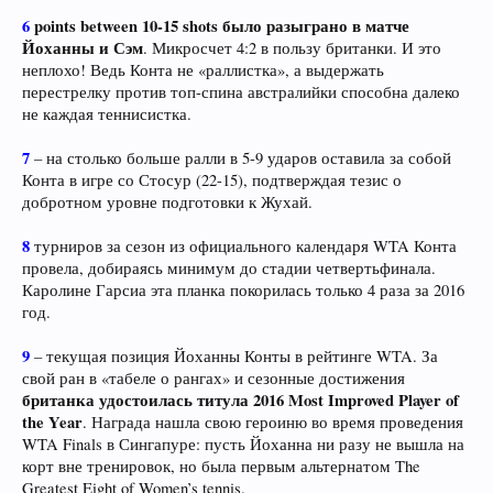
6
points between 10-15 shots было разыграно в матче
Йоханны и Сэм
. Микросчет 4:2 в пользу британки. И это
неплохо! Ведь Конта не «раллистка», а выдержать
перестрелку против топ-спина австралийки способна далеко
не каждая теннисистка.
7
– на столько больше ралли в 5-9 ударов оставила за собой
Конта в игре со Стосур (22-15), подтверждая тезис о
добротном уровне подготовки к Жухай.
8
турниров за сезон из официального календаря WTA Конта
провела, добираясь минимум до стадии четвертьфинала.
Каролине Гарсиа эта планка покорилась только 4 раза за 2016
год.
9
– текущая позиция Йоханны Конты в рейтинге WTA. За
свой ран в «табеле о рангах» и сезонные достижения
британка удостоилась титула 2016 Most Improved Player of
the Year
. Награда нашла свою героиню во время проведения
WTA Finals в Сингапуре: пусть Йоханна ни разу не вышла на
корт вне тренировок, но была первым альтернатом The
Greatest Eight of Women’s tennis.