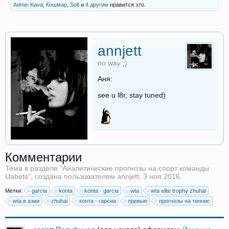
Admin Kava
,
Кошмар
,
Solt
и
4 другим
нравится это.
annjett
no way ;)
Аня:
see u l8r, stay tuned)
Комментарии
Тема в разделе "
Аналитические прогнозы на спорт команды
Uabets
", создана пользователем
annjett
,
3 ноя 2016
.
Метки:
garcia
konta
konta - garcia
wta
wta elite trophy zhuhai
wta в азии
zhuhai
конта - гарсиа
превью
прогнозы на теннис