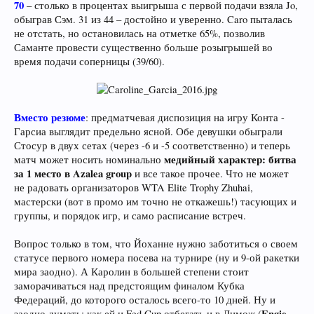
70
– столько в процентах выигрыша с первой подачи взяла Jo,
обыграв Сэм. 31 из 44 – достойно и уверенно. Caro пыталась
не отстать, но остановилась на отметке 65%, позволив
Саманте провести существенно больше розыгрышей во
время подачи соперницы (39/60).
Вместо резюме
: предматчевая диспозиция на игру Конта -
Гарсиа выглядит предельно ясной. Обе девушки обыграли
Стосур в двух сетах (через -6 и -5 соответственно) и теперь
медийный характер: битва
матч может носить номинально
за 1 место в Azalea group
и все такое прочее. Что не может
не радовать организаторов WTA Elite Trophy Zhuhai,
мастерски (вот в промо им точно не откажешь!) тасующих и
группы, и порядок игр, и само расписание встреч.
Вопрос только в том, что Йоханне нужно заботиться о своем
статусе первого номера посева на турнире (ну и 9-ой ракетки
мира заодно). А Каролин в большей степени стоит
заморачиваться над предстоящим финалом Кубка
Федераций, до которого осталось всего-то 10 дней. Ну и
Engie
заодно думать: как ей и Fed Cup отбегать и в Лимож (