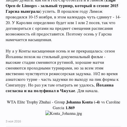
Open de Limoges - зальный турнир, который в сезоне 2015
Гарсиа выиграла
) успеть. В прошлом году Лимож
проводился 10-15 ноября, в этом календарь чуть сдвинут - 14-
20. У Каролин определнно будет или 1 или 2 посев, так что
договориться с оргами на предмет смещения расписания
возможность ей предоставится. Поэтому осень у Гарсиа
намечается насыщенная.
Ну а у Конты насыщенная осень и не прекращалась: сезон
Йоханны похож на стильный докуменальный фильм -
высокие стадии сменяются рутиной, хорошие матчи
сменяются проходными турнирами, но за всем этим
явственно чувствуется режиссерская задумка. 10/2 во время
азиатского турне - часть задумки по выходу на пик формы к
Йоханна
Сингапуру. Но раз уж там отыграть не удалось,
согласна и на полуфинал в Чжухае
. Для начала.
Johanna Konta (-4)
WTA Elite Trophy Zhuhai - Group
vs Caroline
1.869
Garcia
3 ноя 2016