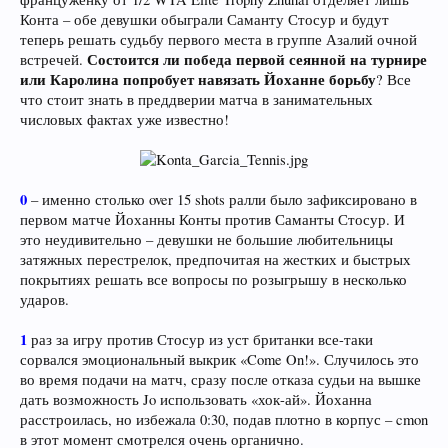
Конта – обе девушки обыграли Саманту Стосур и будут
теперь решать судьбу первого места в группе Азалий очной
Состоится ли победа первой сеянной на турнире
встречей.
или Каролина попробует навязать Йоханне борьбу
? Все
что стоит знать в преддверии матча в занимательных
числовых фактах уже известно!
0
– именно столько over 15 shots ралли было зафиксировано в
первом матче Йоханны Конты против Саманты Стосур. И
это неудивительно – девушки не большие любительницы
затяжных перестрелок, предпочитая на жестких и быстрых
покрытиях решать все вопросы по розыгрышу в несколько
ударов.
1
раз за игру против Стосур из уст британки все-таки
сорвался эмоциональный выкрик «Come On!». Случилось это
во время подачи на матч, сразу после отказа судьи на вышке
дать возможность Jo использовать «хок-ай». Йоханна
расстроилась, но избежала 0:30, подав плотно в корпус – cmon
в этот момент смотрелся очень органично.