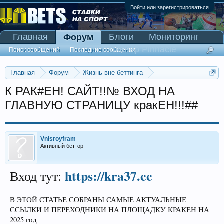
Войти или зарегистрироваться
Главная
Блоги
Мониторинг
Форум
Сканер Pinnacle
Поиск сообщений
Последние сообщения
Главная
Форум
Жизнь вне беттинга
Реклама и коммерция
К РАК#ЕН! САЙТ!!№ ВХОД НА
ГЛАВНУЮ СТРАНИЦУ кракЕН!!!##
Vnisroyfram
Активный беттор
https://kra37.cc
Вход тут:
В ЭТОЙ СТАТЬЕ СОБРАНЫ САМЫЕ АКТУАЛЬНЫЕ
ССЫЛКИ И ПЕРЕХОДНИКИ НА ПЛОЩАДКУ КРАКЕН НА
2025 год