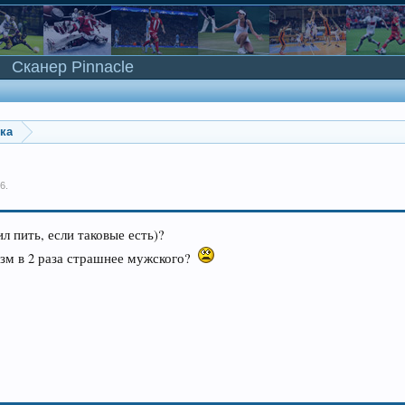
Сканер Pinnacle
ка
16
.
л пить, если таковые есть)?
изм в 2 раза страшнее мужского?