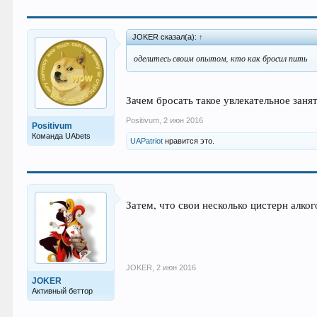
JOKER сказал(а):
↑
оделитесь своим опытом, кто как бросил пить
Зачем бросать такое увлекательное заня
Positivum
,
2 июн 2016
Positivum
Команда UAbets
UAPatriot
нравится это.
Затем, что свои несколько цистерн алко
JOKER
,
2 июн 2016
JOKER
Активный беттор