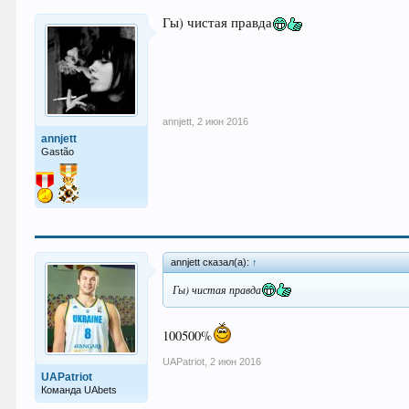
Гы) чистая правда
annjett
,
2 июн 2016
annjett
Gastão
annjett сказал(а):
↑
Гы) чистая правда
100500%
UAPatriot
,
2 июн 2016
UAPatriot
Команда UAbets