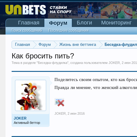
Главная
Блоги
Мониторинг
Форум
Поиск сообщений
Последние сообщения
Главная
Форум
Жизнь вне беттинга
Беседка-флудил
Как бросить пить?
Тема в разделе "
Беседка-флудилка
", создана пользователем
JOKER
,
2 июн 20
Поделитесь своим опытом, кто как броси
Правда ли мнение, что женский алкогол
JOKER
,
2 июн 2016
JOKER
Активный беттор