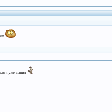
тие
голя я уже выпил