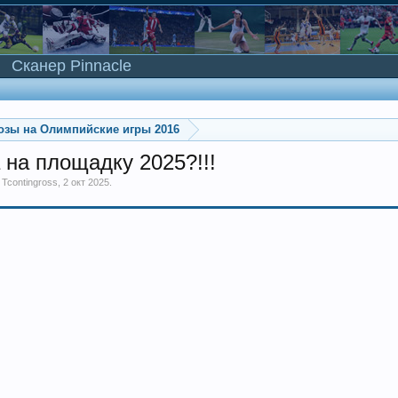
Сканер Pinnacle
озы на Олимпийские игры 2016
 на площадку 2025?!!!
м
Tcontingross
,
2 окт 2025
.