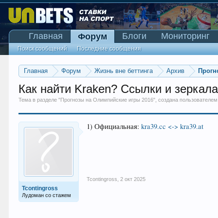
Главная
Блоги
Мониторинг
Форум
Поиск сообщений
Последние сообщения
Главная
Форум
Жизнь вне беттинга
Архив
Прогн
Как найти Kraken? Ссылки и зеркала
Тема в разделе "
Прогнозы на Олимпийские игры 2016
", создана пользователе
1) Официальная:
kra39.cc <-> kra39.at
Tcontingross
,
2 окт 2025
Tcontingross
Лудоман со стажем