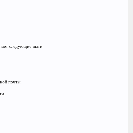
ючает следующие шаги:
нной почты.
ти.