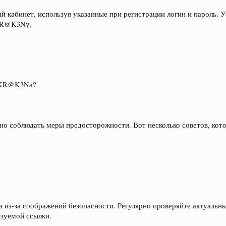
й кабинет, используя указанные при регистрации логин и пароль. У
 KR@K3Nу.
и KR@K3Nа?
но соблюдать меры предосторожности. Вот несколько советов, кото
а из-за соображений безопасности. Регулярно проверяйте актуаль
ьзуемой ссылки.