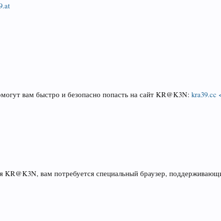
9.at
помогут вам быстро и безопасно попасть на сайт KR@K3N:
kra39.cc 
чая KR@K3N, вам потребуется специальный браузер, поддерживающ