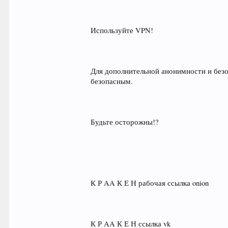
Используйте VPN!
Для дополнительной анонимности и безо
безопасным.
Будьте осторожны!?
К Р AA К Е Н рабочая ссылка onion
К Р AA К Е Н ссылка vk