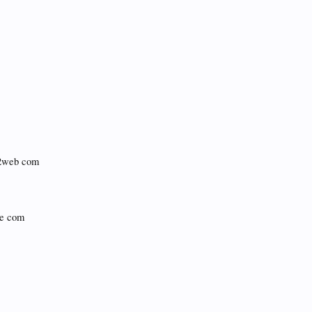
2web com
e com