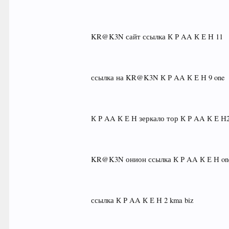
KR@K3N сайт ссылка К Р AA К Е Н 11
ссылка на KR@K3N К Р AA К Е Н 9 one
К Р AA К Е Н зеркало тор К Р AA К Е Н
KR@K3N онион ссылка К Р AA К Е Н on
ссылка К Р AA К Е Н 2 kma biz