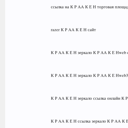
ссылка на К Р AA К Е Н торговая площа
razer К Р AA К Е Н сайт
К Р AA К Е Н зеркало К Р AA К Е Нweb 
К Р AA К Е Н зеркало К Р AA К Е Нweb
К Р AA К Е Н зеркало ссылка онлайн К 
К Р AA К Е Н ссылка зеркало К Р AA К 