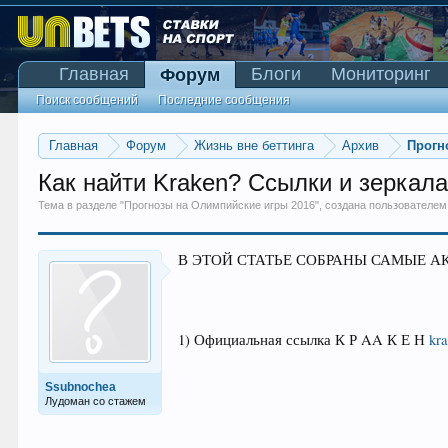
Главная
Блоги
Мониторинг
Форум
Поиск сообщений
Последние сообщения
Главная
Форум
Жизнь вне беттинга
Архив
Прогн
Как найти Kraken? Ссылки и зеркала
Тема в разделе "
Прогнозы на Олимпийские игры 2016
", создана пользователе
В ЭТОЙ СТАТЬЕ СОБРАНЫ САМЫЕ А
1) Официальная ссылка К Р AA К Е Н
kra
Ssubnochea
Лудоман со стажем