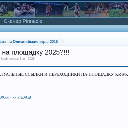
Сканер Pinnacle
озы на Олимпийские игры 2016
 на площадку 2025?!!!
м
Ssubnochea
,
3 окт 2025
.
КТУАЛЬНЫЕ ССЫЛКИ И ПЕРЕХОДНИКИ НА ПЛОЩАДКУ KR@K3N
39.cc <-> kra39.at