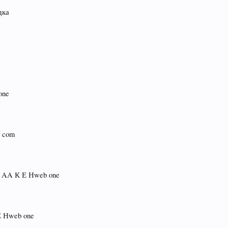
дка
one
3 com
Р AA К Е Нweb one
Е Нweb one