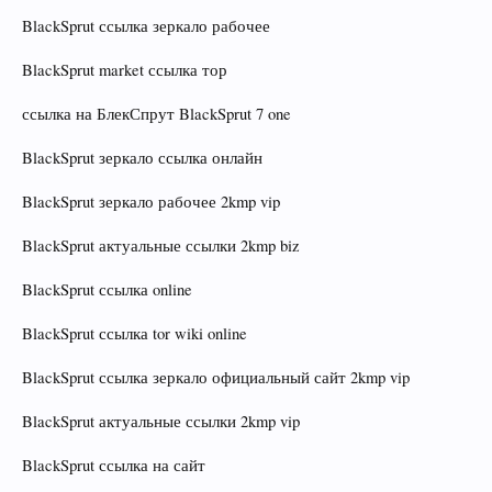
BlackSprut ссылка зеркало рабочее
BlackSprut market ссылка тор
ссылка на БлекСпрут BlackSprut 7 one
BlackSprut зеркало ссылка онлайн
BlackSprut зеркало рабочее 2kmp vip
BlackSprut актуальные ссылки 2kmp biz
BlackSprut ссылка online
BlackSprut ссылка tor wiki online
BlackSprut ссылка зеркало официальный сайт 2kmp vip
BlackSprut актуальные ссылки 2kmp vip
BlackSprut ссылка на сайт