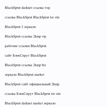
BlackSprut darknet ссылка тор
ссылка BlackSprut BlackSprut tor site
BlackSprut 2 зеркало
BlackSprut ссылка 2kmp vip
рабочие ссылки BlackSprut
сайт БлекСпрут BlackSprut
BlackSprut ссылка 2kmp biz
зеркало BlackSprut market
BlackSprut сайт официальный 2kmp
ссылка БлекСпрут BlackSprut tor site
BlackSprut darknet market зеркало