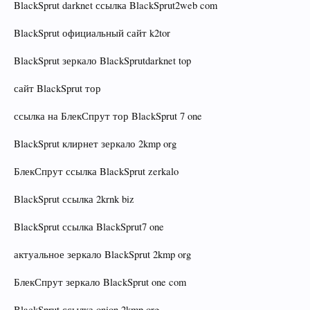
BlackSprut darknet ссылка BlackSprut2web com
BlackSprut официальный сайт k2tor
BlackSprut зеркало BlackSprutdarknet top
сайт BlackSprut тор
ссылка на БлекСпрут тор BlackSprut 7 one
BlackSprut клирнет зеркало 2kmp org
БлекСпрут ссылка BlackSprut zerkalo
BlackSprut ссылка 2krnk biz
BlackSprut ссылка BlackSprut7 one
актуальное зеркало BlackSprut 2kmp org
БлекСпрут зеркало BlackSprut one com
BlackSprut ссылка onion 2kmp org