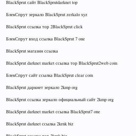
BlackSprut сайт BlackSprutdarknet top
БлекСпрут зеркало BlackSprut zerkalo xyz
BlackSprut ссылка тор 2BlackSprut click
БлекСпрут вход ссылка BlackSprut 7 one
BlackSprut магазин ссылка
BlackSprut darknet market ссылка тор BlackSprut2web com
БлекСпрут сайт ссылка BlackSprut clear com
BlackSprut даркнет зеркало 2kmp org
BlackSprut ссылка зеркало официальный сайт 2kmp org
BlackSprut darknet market ссылка BlackSprut7 one
BlackSprut darknet ссылка 2krnk biz
BlackSprut ссылка тор 2krnk biz