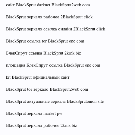
сайт BlackSprut darknet BlackSprut2web com
BlackSprut зеркало рабочее 2BlackSprut click
BlackSprut зеркало ссылка онлайн 2BlackSprut click
BlackSprut ссылка tor BlackSprut one com
БлекСпрут ссылка BlackSprut 2krnk biz
площадка БлекСпрут ссылка BlackSprut one com
kit BlackSprut официальный сайт
BlackSprut tоr зеркало BlackSprut2web com
BlackSprut актуальные зеркала BlackSprutonion site
BlackSprut зеркало market pw
BlackSprut зеркало рабочее 2krnk biz