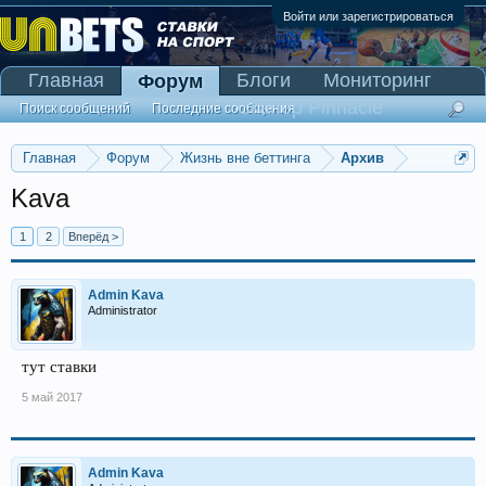
Войти или зарегистрироваться
Главная
Блоги
Мониторинг
Форум
Сканер Pinnacle
Поиск сообщений
Последние сообщения
Главная
Форум
Жизнь вне беттинга
Архив
Kava
1
2
Вперёд >
Admin Kava
Administrator
тут ставки
5 май 2017
Admin Kava