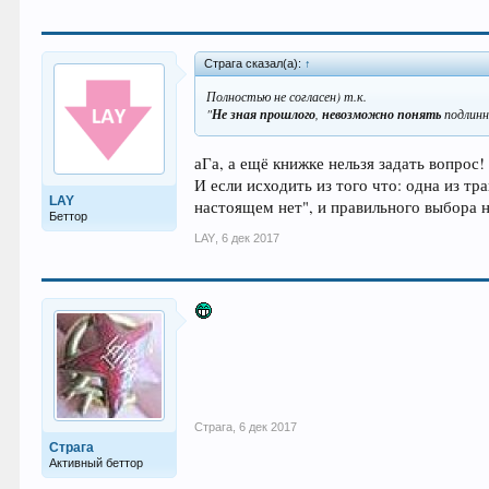
Страга сказал(а):
↑
Полностью не согласен) т.к.
"
Не
зная
прошлого
,
невозможно
понять
подлин
аГа, а ещё книжке нельзя задать вопрос!
И если исходить из того что: одна из т
LAY
настоящем нет", и правильного выбора н
Беттор
LAY
,
6 дек 2017
Страга
,
6 дек 2017
Страга
Активный беттор