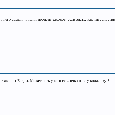
 у него самый лучший процент заходов, если знать, как интерпрети
ставки от Балды. Может есть у кого ссылочка на эту книженку ?