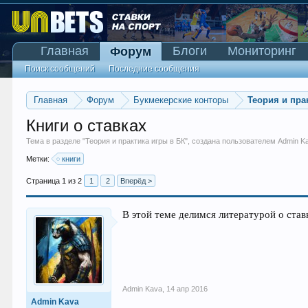
Главная
Блоги
Мониторинг
Форум
Поиск сообщений
Последние сообщения
Главная
Форум
Букмекерские конторы
Теория и пра
Книги о ставках
Тема в разделе "
Теория и практика игры в БК
", создана пользователем
Admin K
Метки:
книги
Страница 1 из 2
1
2
Вперёд >
В этой теме делимся литературой о став
Admin Kava
,
14 апр 2016
Admin Kava