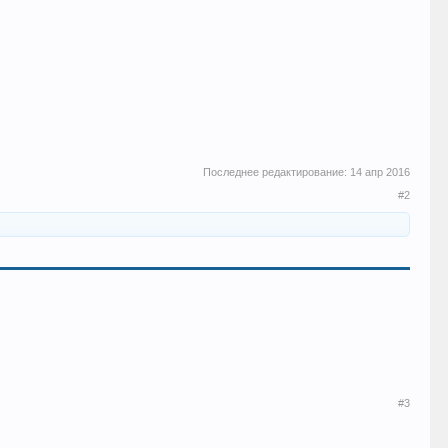
Последнее редактирование:
14 апр 2016
#2
#3