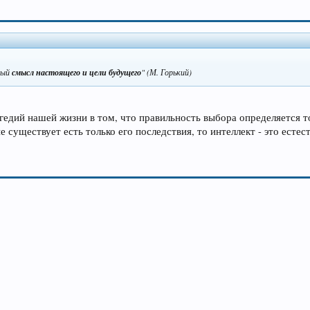
ный
смысл
настоящего
и
цели
будущего
" (М. Горький)
рагедий нашей жизни в том, что правильность выбора определяется т
е существует есть только его последствия, то интеллект - это есте