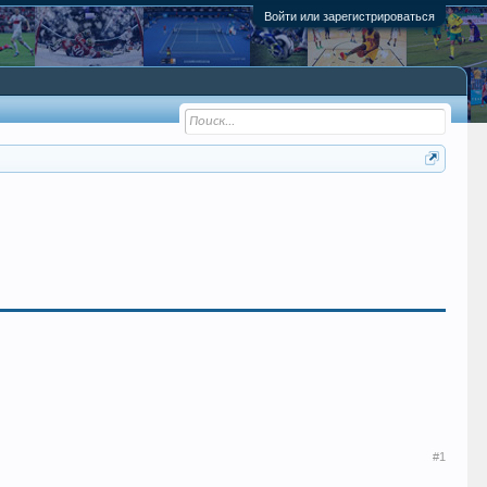
Войти или зарегистрироваться
#1