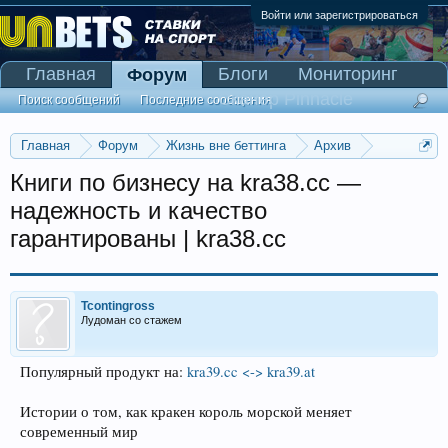
Войти или зарегистрироваться
Главная
Блоги
Мониторинг
Форум
Сканер Pinnacle
Поиск сообщений
Последние сообщения
Главная
Форум
Жизнь вне беттинга
Архив
Прогнозы на Олимпийские игры 2016
Книги по бизнесу на kra38.cc —
надежность и качество
гарантированы | kra38.cc
Tcontingross
Лудоман со стажем
Популярный продукт на:
kra39.cc <-> kra39.at
Истории о том, как кракен король морской меняет
современный мир